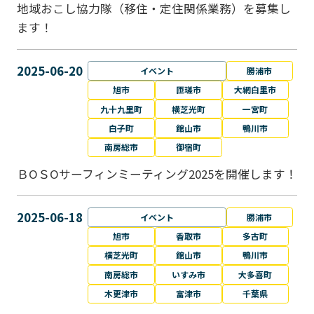
地域おこし協力隊（移住・定住関係業務）を募集し
ます！
2025-06-20
イベント
勝浦市
旭市
匝瑳市
大網白里市
九十九里町
横芝光町
一宮町
白子町
館山市
鴨川市
南房総市
御宿町
ＢОＳОサーフィンミーティング2025を開催します！
2025-06-18
イベント
勝浦市
旭市
香取市
多古町
横芝光町
館山市
鴨川市
南房総市
いすみ市
大多喜町
木更津市
富津市
千葉県