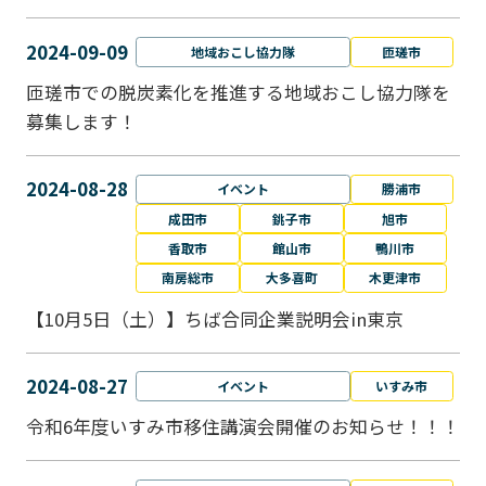
2024-09-09
地域おこし協力隊
匝瑳市
匝瑳市での脱炭素化を推進する地域おこし協⼒隊を
募集します！
2024-08-28
イベント
勝浦市
成田市
銚子市
旭市
香取市
館山市
鴨川市
南房総市
大多喜町
木更津市
【10月5日（土）】ちば合同企業説明会in東京
2024-08-27
イベント
いすみ市
令和6年度いすみ市移住講演会開催のお知らせ！！！