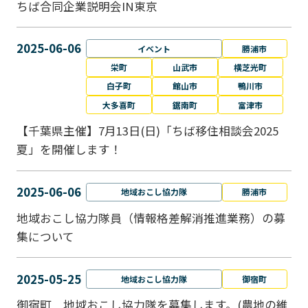
ちば合同企業説明会IN東京
2025-06-06
イベント
勝浦市
栄町
山武市
横芝光町
白子町
館山市
鴨川市
大多喜町
鋸南町
富津市
【千葉県主催】7月13日(日)「ちば移住相談会2025
夏」を開催します！
2025-06-06
地域おこし協力隊
勝浦市
地域おこし協力隊員（情報格差解消推進業務）の募
集について
2025-05-25
地域おこし協力隊
御宿町
御宿町 地域おこし協力隊を募集します。(農地の維