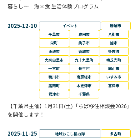
暮らし～ 海×食 生活体験プログラム
2025-12-10
イベント
勝浦市
千葉市
成田市
八街市
栄町
銚子市
旭市
匝瑳市
香取市
多古町
大網白里市
九十九里町
横芝光町
一宮町
長生村
館山市
鴨川市
南房総市
いすみ市
鋸南町
木更津市
富津市
君津市
千葉県
【千葉県主催】1月31日(土)「ちば移住相談会2026」
を開催します！
2025-11-25
地域おこし協力隊
多古町