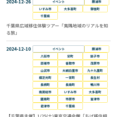
2024-12-26
イベント
勝浦市
いすみ市
大多喜町
御宿町
千葉県
千葉県広域移住体験ツアー「夷隅地域のリアルを知
る旅」
2024-12-10
イベント
勝浦市
八街市
栄町
銚子市
匝瑳市
香取市
茂原市
山武市
大網白里市
九十九里町
横芝光町
一宮町
長生村
長柄町
長南町
鴨川市
南房総市
いすみ市
大多喜町
鋸南町
市原市
富津市
君津市
千葉県
【千葉県主催】1/25(土)東京交通会館「ちば移住相