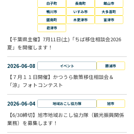
白子町
長南町
館山市
鴨川市
いすみ市
大多喜町
鋸南町
木更津市
富津市
君津市
【千葉県主催】7月11日(土)「ちば移住相談会2026
夏」を開催します！
2026-06-08
イベント
勝浦市
【７月１１日開催】かつうら散策移住相談会＆
「涼」フォトコンテスト
2026-06-04
地域おこし協力隊
旭市
【6/30締切】旭市地域おこし協力隊（観光振興関係
業務）を募集します！