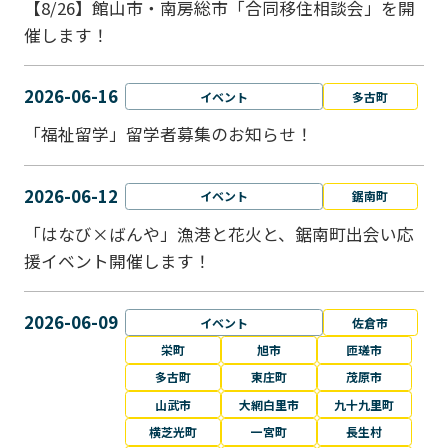
【8/26】館山市・南房総市「合同移住相談会」を開
催します！
2026-06-16
イベント
多古町
「福祉留学」留学者募集のお知らせ！
2026-06-12
イベント
鋸南町
「はなび×ばんや」漁港と花火と、鋸南町出会い応
援イベント開催します！
2026-06-09
イベント
佐倉市
栄町
旭市
匝瑳市
多古町
東庄町
茂原市
山武市
大網白里市
九十九里町
横芝光町
一宮町
長生村