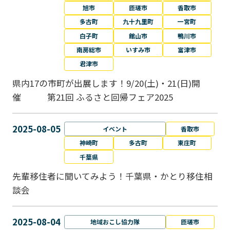
旭市
匝瑳市
香取市
多古町
九十九里町
一宮町
白子町
館山市
鴨川市
南房総市
いすみ市
富津市
君津市
県内17の市町が出展します！9/20(土)・21(日)開
催 第21回 ふるさと回帰フェア2025
2025-08-05
イベント
香取市
神崎町
多古町
東庄町
千葉県
先輩移住者に聞いてみよう！千葉県・かとり移住相
談会
2025-08-04
地域おこし協力隊
匝瑳市