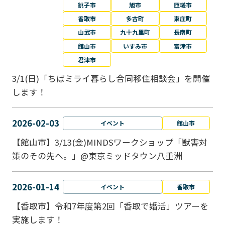
銚子市
旭市
匝瑳市
香取市
多古町
東庄町
山武市
九十九里町
長南町
館山市
いすみ市
富津市
君津市
3/1(日)「ちばミライ暮らし合同移住相談会」を開催
します！
2026-02-03
イベント
館山市
【館山市】3/13(金)MINDSワークショップ「獣害対
策のその先へ。」@東京ミッドタウン八重洲
2026-01-14
イベント
香取市
【香取市】令和7年度第2回「香取で婚活」ツアーを
実施します！