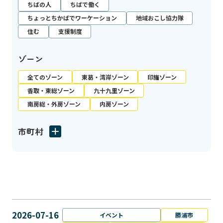
ちばの人
ちばで働く
ちょっとちかばでワーケーション
地域おこし協力隊
住む
支援制度
ゾーン
全てのゾーン
東葛・湾岸ゾーン
印旛ゾーン
香取・東総ゾーン
九十九里ゾーン
南房総・外房ゾーン
内房ゾーン
市町村
2026-07-16
イベント
勝浦市