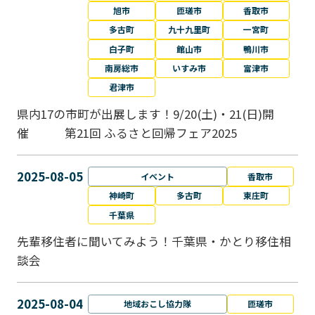
旭市
匝瑳市
香取市
多古町
九十九里町
一宮町
白子町
館山市
鴨川市
南房総市
いすみ市
富津市
君津市
県内17の市町が出展します！9/20(土)・21(日)開
催 第21回 ふるさと回帰フェア2025
2025-08-05
イベント
香取市
神崎町
多古町
東庄町
千葉県
先輩移住者に聞いてみよう！千葉県・かとり移住相
談会
2025-08-04
地域おこし協力隊
匝瑳市