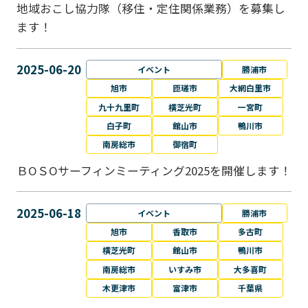
地域おこし協力隊（移住・定住関係業務）を募集し
ます！
2025-06-20
イベント
勝浦市
旭市
匝瑳市
大網白里市
九十九里町
横芝光町
一宮町
白子町
館山市
鴨川市
南房総市
御宿町
ＢОＳОサーフィンミーティング2025を開催します！
2025-06-18
イベント
勝浦市
旭市
香取市
多古町
横芝光町
館山市
鴨川市
南房総市
いすみ市
大多喜町
木更津市
富津市
千葉県