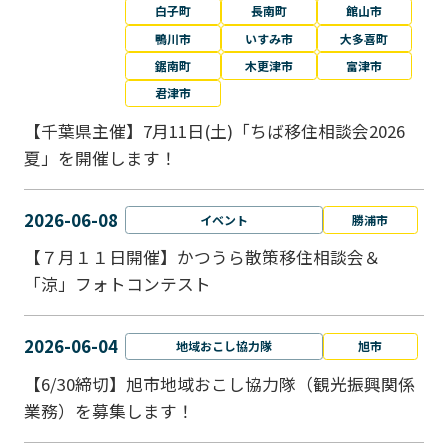
白子町
長南町
館山市
鴨川市
いすみ市
大多喜町
鋸南町
木更津市
富津市
君津市
【千葉県主催】7月11日(土)「ちば移住相談会2026
夏」を開催します！
2026-06-08
イベント
勝浦市
【７月１１日開催】かつうら散策移住相談会＆
「涼」フォトコンテスト
2026-06-04
地域おこし協力隊
旭市
【6/30締切】旭市地域おこし協力隊（観光振興関係
業務）を募集します！