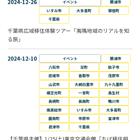
2024-12-26
イベント
勝浦市
いすみ市
大多喜町
御宿町
千葉県
千葉県広域移住体験ツアー「夷隅地域のリアルを知
る旅」
2024-12-10
イベント
勝浦市
八街市
栄町
銚子市
匝瑳市
香取市
茂原市
山武市
大網白里市
九十九里町
横芝光町
一宮町
長生村
長柄町
長南町
鴨川市
南房総市
いすみ市
大多喜町
鋸南町
市原市
富津市
君津市
千葉県
【千葉県主催】1/25(土)東京交通会館「ちば移住相