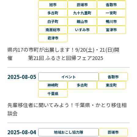
旭市
匝瑳市
香取市
多古町
九十九里町
一宮町
白子町
館山市
鴨川市
南房総市
いすみ市
富津市
君津市
県内17の市町が出展します！9/20(土)・21(日)開
催 第21回 ふるさと回帰フェア2025
2025-08-05
イベント
香取市
神崎町
多古町
東庄町
千葉県
先輩移住者に聞いてみよう！千葉県・かとり移住相
談会
2025-08-04
地域おこし協力隊
匝瑳市