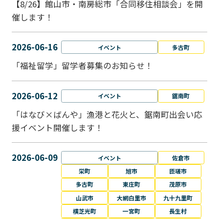
【8/26】館山市・南房総市「合同移住相談会」を開
催します！
2026-06-16
イベント
多古町
「福祉留学」留学者募集のお知らせ！
2026-06-12
イベント
鋸南町
「はなび×ばんや」漁港と花火と、鋸南町出会い応
援イベント開催します！
2026-06-09
イベント
佐倉市
栄町
旭市
匝瑳市
多古町
東庄町
茂原市
山武市
大網白里市
九十九里町
横芝光町
一宮町
長生村