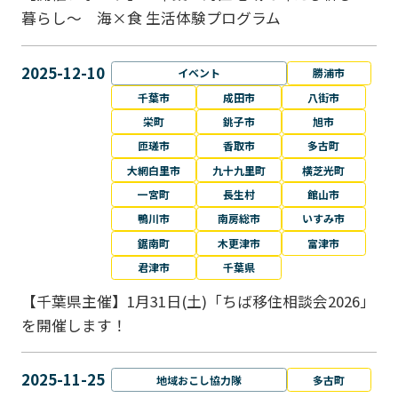
暮らし～ 海×食 生活体験プログラム
2025-12-10
イベント
勝浦市
千葉市
成田市
八街市
栄町
銚子市
旭市
匝瑳市
香取市
多古町
大網白里市
九十九里町
横芝光町
一宮町
長生村
館山市
鴨川市
南房総市
いすみ市
鋸南町
木更津市
富津市
君津市
千葉県
【千葉県主催】1月31日(土)「ちば移住相談会2026」
を開催します！
2025-11-25
地域おこし協力隊
多古町