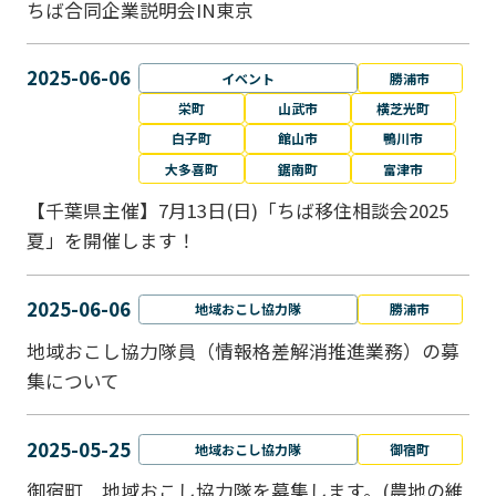
ちば合同企業説明会IN東京
2025-06-06
イベント
勝浦市
栄町
山武市
横芝光町
白子町
館山市
鴨川市
大多喜町
鋸南町
富津市
【千葉県主催】7月13日(日)「ちば移住相談会2025
夏」を開催します！
2025-06-06
地域おこし協力隊
勝浦市
地域おこし協力隊員（情報格差解消推進業務）の募
集について
2025-05-25
地域おこし協力隊
御宿町
御宿町 地域おこし協力隊を募集します。(農地の維