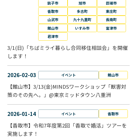
銚子市
旭市
匝瑳市
香取市
多古町
東庄町
山武市
九十九里町
長南町
館山市
いすみ市
富津市
君津市
3/1(日)「ちばミライ暮らし合同移住相談会」を開催
します！
2026-02-03
イベント
館山市
【館山市】3/13(金)MINDSワークショップ「獣害対
策のその先へ。」@東京ミッドタウン八重洲
2026-01-14
イベント
香取市
【香取市】令和7年度第2回「香取で婚活」ツアーを
実施します！