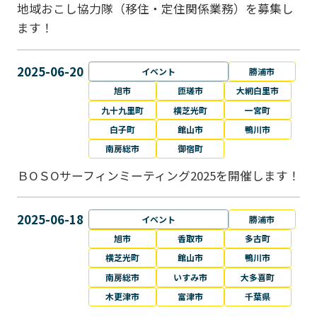
地域おこし協力隊（移住・定住関係業務）を募集し
ます！
2025-06-20
イベント
勝浦市
旭市
匝瑳市
大網白里市
九十九里町
横芝光町
一宮町
白子町
館山市
鴨川市
南房総市
御宿町
ＢОＳОサーフィンミーティング2025を開催します！
2025-06-18
イベント
勝浦市
旭市
香取市
多古町
横芝光町
館山市
鴨川市
南房総市
いすみ市
大多喜町
木更津市
富津市
千葉県