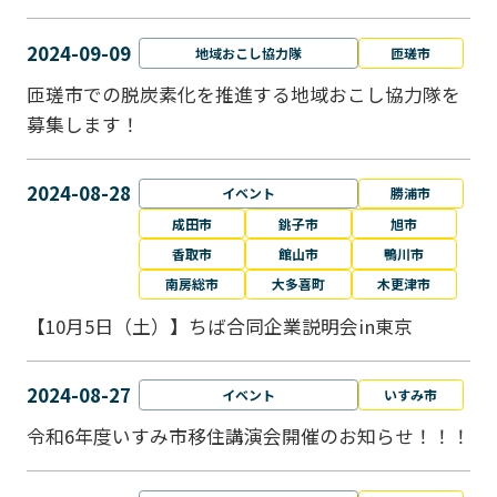
2024-09-09
地域おこし協力隊
匝瑳市
匝瑳市での脱炭素化を推進する地域おこし協⼒隊を
募集します！
2024-08-28
イベント
勝浦市
成田市
銚子市
旭市
香取市
館山市
鴨川市
南房総市
大多喜町
木更津市
【10月5日（土）】ちば合同企業説明会in東京
2024-08-27
イベント
いすみ市
令和6年度いすみ市移住講演会開催のお知らせ！！！