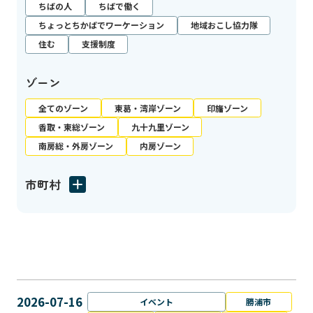
ちばの人
ちばで働く
ちょっとちかばでワーケーション
地域おこし協力隊
住む
支援制度
ゾーン
全てのゾーン
東葛・湾岸ゾーン
印旛ゾーン
香取・東総ゾーン
九十九里ゾーン
南房総・外房ゾーン
内房ゾーン
市町村
2026-07-16
イベント
勝浦市