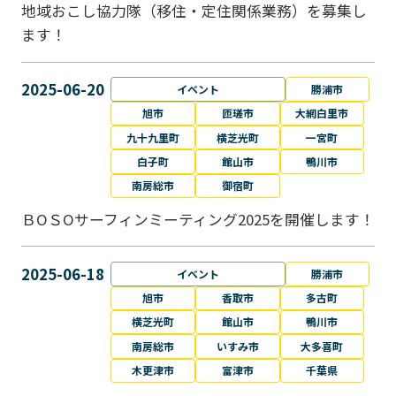
地域おこし協力隊（移住・定住関係業務）を募集し
ます！
2025-06-20
イベント
勝浦市
旭市
匝瑳市
大網白里市
九十九里町
横芝光町
一宮町
白子町
館山市
鴨川市
南房総市
御宿町
ＢОＳОサーフィンミーティング2025を開催します！
2025-06-18
イベント
勝浦市
旭市
香取市
多古町
横芝光町
館山市
鴨川市
南房総市
いすみ市
大多喜町
木更津市
富津市
千葉県