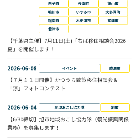
白子町
長南町
館山市
鴨川市
いすみ市
大多喜町
鋸南町
木更津市
富津市
君津市
【千葉県主催】7月11日(土)「ちば移住相談会2026
夏」を開催します！
2026-06-08
イベント
勝浦市
【７月１１日開催】かつうら散策移住相談会＆
「涼」フォトコンテスト
2026-06-04
地域おこし協力隊
旭市
【6/30締切】旭市地域おこし協力隊（観光振興関係
業務）を募集します！