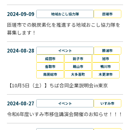
2024-09-09
地域おこし協力隊
匝瑳市
匝瑳市での脱炭素化を推進する地域おこし協⼒隊を
募集します！
2024-08-28
イベント
勝浦市
成田市
銚子市
旭市
香取市
館山市
鴨川市
南房総市
大多喜町
木更津市
【10月5日（土）】ちば合同企業説明会in東京
2024-08-27
イベント
いすみ市
令和6年度いすみ市移住講演会開催のお知らせ！！！