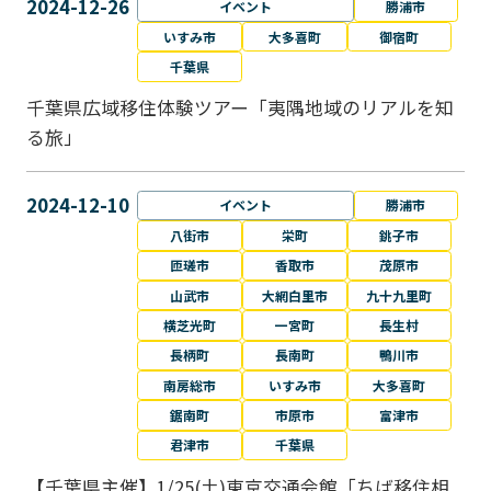
2024-12-26
イベント
勝浦市
いすみ市
大多喜町
御宿町
千葉県
千葉県広域移住体験ツアー「夷隅地域のリアルを知
る旅」
2024-12-10
イベント
勝浦市
八街市
栄町
銚子市
匝瑳市
香取市
茂原市
山武市
大網白里市
九十九里町
横芝光町
一宮町
長生村
長柄町
長南町
鴨川市
南房総市
いすみ市
大多喜町
鋸南町
市原市
富津市
君津市
千葉県
【千葉県主催】1/25(土)東京交通会館「ちば移住相