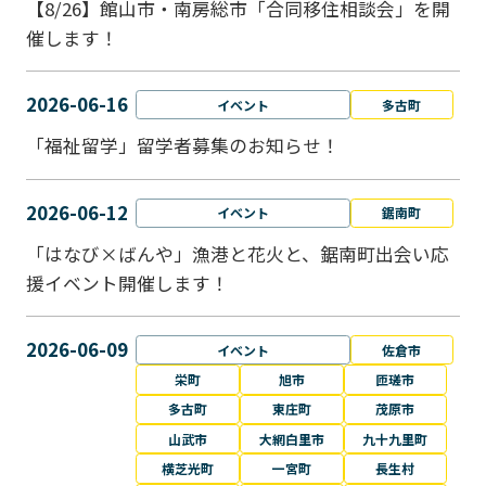
【8/26】館山市・南房総市「合同移住相談会」を開
催します！
2026-06-16
イベント
多古町
「福祉留学」留学者募集のお知らせ！
2026-06-12
イベント
鋸南町
「はなび×ばんや」漁港と花火と、鋸南町出会い応
援イベント開催します！
2026-06-09
イベント
佐倉市
栄町
旭市
匝瑳市
多古町
東庄町
茂原市
山武市
大網白里市
九十九里町
横芝光町
一宮町
長生村