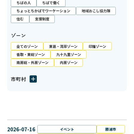
ちばの人
ちばで働く
ちょっとちかばでワーケーション
地域おこし協力隊
住む
支援制度
ゾーン
全てのゾーン
東葛・湾岸ゾーン
印旛ゾーン
香取・東総ゾーン
九十九里ゾーン
南房総・外房ゾーン
内房ゾーン
市町村
2026-07-16
イベント
勝浦市