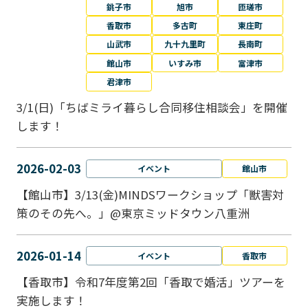
銚子市
旭市
匝瑳市
香取市
多古町
東庄町
山武市
九十九里町
長南町
館山市
いすみ市
富津市
君津市
3/1(日)「ちばミライ暮らし合同移住相談会」を開催
します！
2026-02-03
イベント
館山市
【館山市】3/13(金)MINDSワークショップ「獣害対
策のその先へ。」@東京ミッドタウン八重洲
2026-01-14
イベント
香取市
【香取市】令和7年度第2回「香取で婚活」ツアーを
実施します！