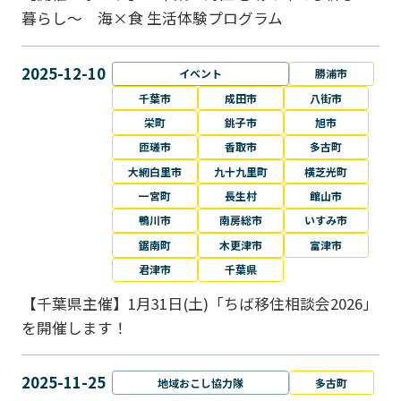
暮らし～ 海×食 生活体験プログラム
2025-12-10
イベント
勝浦市
千葉市
成田市
八街市
栄町
銚子市
旭市
匝瑳市
香取市
多古町
大網白里市
九十九里町
横芝光町
一宮町
長生村
館山市
鴨川市
南房総市
いすみ市
鋸南町
木更津市
富津市
君津市
千葉県
【千葉県主催】1月31日(土)「ちば移住相談会2026」
を開催します！
2025-11-25
地域おこし協力隊
多古町