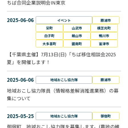
ちば合同企業説明会IN東京
2025-06-06
イベント
勝浦市
栄町
山武市
横芝光町
白子町
館山市
鴨川市
大多喜町
鋸南町
富津市
【千葉県主催】7月13日(日)「ちば移住相談会2025
夏」を開催します！
2025-06-06
地域おこし協力隊
勝浦市
地域おこし協力隊員（情報格差解消推進業務）の募
集について
2025-05-25
地域おこし協力隊
御宿町
御宿町 地域おこし協力隊を募集します。(農地の維