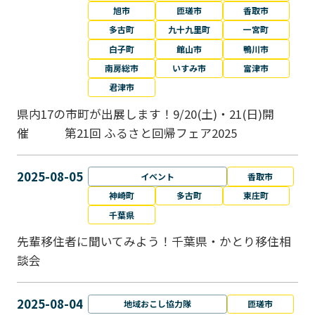
旭市
匝瑳市
香取市
多古町
九十九里町
一宮町
白子町
館山市
鴨川市
南房総市
いすみ市
富津市
君津市
県内17の市町が出展します！9/20(土)・21(日)開
催 第21回 ふるさと回帰フェア2025
2025-08-05
イベント
香取市
神崎町
多古町
東庄町
千葉県
先輩移住者に聞いてみよう！千葉県・かとり移住相
談会
2025-08-04
地域おこし協力隊
匝瑳市