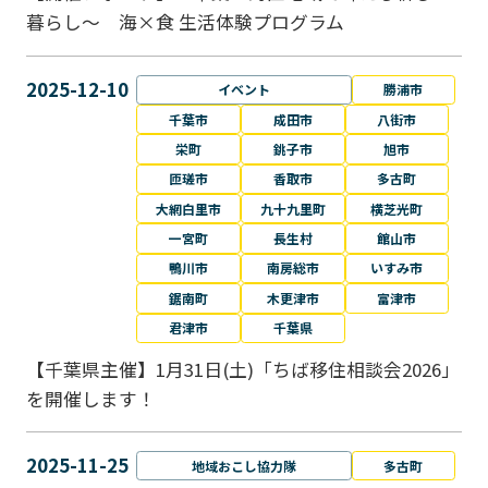
暮らし～ 海×食 生活体験プログラム
2025-12-10
イベント
勝浦市
千葉市
成田市
八街市
栄町
銚子市
旭市
匝瑳市
香取市
多古町
大網白里市
九十九里町
横芝光町
一宮町
長生村
館山市
鴨川市
南房総市
いすみ市
鋸南町
木更津市
富津市
君津市
千葉県
【千葉県主催】1月31日(土)「ちば移住相談会2026」
を開催します！
2025-11-25
地域おこし協力隊
多古町