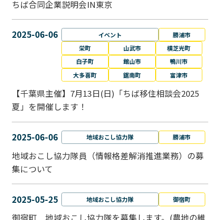
ちば合同企業説明会IN東京
2025-06-06
イベント
勝浦市
栄町
山武市
横芝光町
白子町
館山市
鴨川市
大多喜町
鋸南町
富津市
【千葉県主催】7月13日(日)「ちば移住相談会2025
夏」を開催します！
2025-06-06
地域おこし協力隊
勝浦市
地域おこし協力隊員（情報格差解消推進業務）の募
集について
2025-05-25
地域おこし協力隊
御宿町
御宿町 地域おこし協力隊を募集します。(農地の維