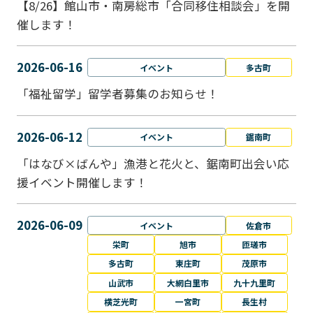
【8/26】館山市・南房総市「合同移住相談会」を開
催します！
2026-06-16
イベント
多古町
「福祉留学」留学者募集のお知らせ！
2026-06-12
イベント
鋸南町
「はなび×ばんや」漁港と花火と、鋸南町出会い応
援イベント開催します！
2026-06-09
イベント
佐倉市
栄町
旭市
匝瑳市
多古町
東庄町
茂原市
山武市
大網白里市
九十九里町
横芝光町
一宮町
長生村