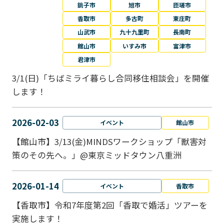
銚子市
旭市
匝瑳市
香取市
多古町
東庄町
山武市
九十九里町
長南町
館山市
いすみ市
富津市
君津市
3/1(日)「ちばミライ暮らし合同移住相談会」を開催
します！
2026-02-03
イベント
館山市
【館山市】3/13(金)MINDSワークショップ「獣害対
策のその先へ。」@東京ミッドタウン八重洲
2026-01-14
イベント
香取市
【香取市】令和7年度第2回「香取で婚活」ツアーを
実施します！