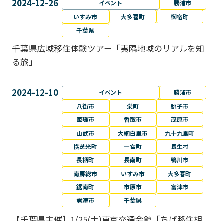
2024-12-26
イベント
勝浦市
いすみ市
大多喜町
御宿町
千葉県
千葉県広域移住体験ツアー「夷隅地域のリアルを知
る旅」
2024-12-10
イベント
勝浦市
八街市
栄町
銚子市
匝瑳市
香取市
茂原市
山武市
大網白里市
九十九里町
横芝光町
一宮町
長生村
長柄町
長南町
鴨川市
南房総市
いすみ市
大多喜町
鋸南町
市原市
富津市
君津市
千葉県
【千葉県主催】1/25(土)東京交通会館「ちば移住相