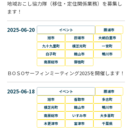
地域おこし協力隊（移住・定住関係業務）を募集し
ます！
2025-06-20
イベント
勝浦市
旭市
匝瑳市
大網白里市
九十九里町
横芝光町
一宮町
白子町
館山市
鴨川市
南房総市
御宿町
ＢОＳОサーフィンミーティング2025を開催します！
2025-06-18
イベント
勝浦市
旭市
香取市
多古町
横芝光町
館山市
鴨川市
南房総市
いすみ市
大多喜町
木更津市
富津市
千葉県