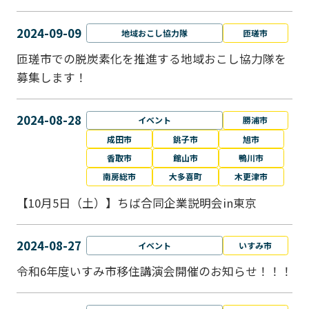
2024-09-09
地域おこし協力隊
匝瑳市
匝瑳市での脱炭素化を推進する地域おこし協⼒隊を
募集します！
2024-08-28
イベント
勝浦市
成田市
銚子市
旭市
香取市
館山市
鴨川市
南房総市
大多喜町
木更津市
【10月5日（土）】ちば合同企業説明会in東京
2024-08-27
イベント
いすみ市
令和6年度いすみ市移住講演会開催のお知らせ！！！