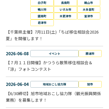
白子町
長南町
館山市
鴨川市
いすみ市
大多喜町
鋸南町
木更津市
富津市
君津市
【千葉県主催】7月11日(土)「ちば移住相談会2026
夏」を開催します！
2026-06-08
イベント
勝浦市
【７月１１日開催】かつうら散策移住相談会＆
「涼」フォトコンテスト
2026-06-04
地域おこし協力隊
旭市
【6/30締切】旭市地域おこし協力隊（観光振興関係
業務）を募集します！