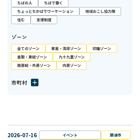
ちばの人
ちばで働く
ちょっとちかばでワーケーション
地域おこし協力隊
住む
支援制度
ゾーン
全てのゾーン
東葛・湾岸ゾーン
印旛ゾーン
香取・東総ゾーン
九十九里ゾーン
南房総・外房ゾーン
内房ゾーン
市町村
2026-07-16
イベント
勝浦市