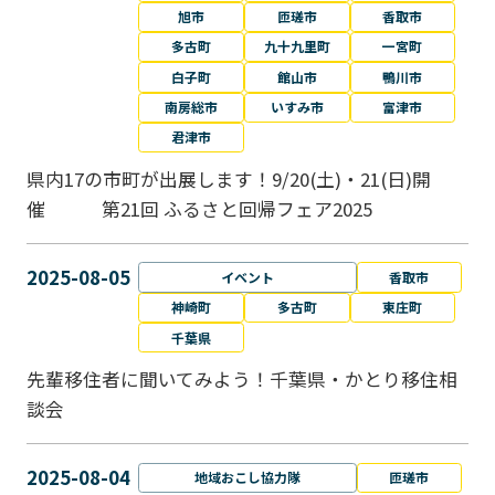
旭市
匝瑳市
香取市
多古町
九十九里町
一宮町
白子町
館山市
鴨川市
南房総市
いすみ市
富津市
君津市
県内17の市町が出展します！9/20(土)・21(日)開
催 第21回 ふるさと回帰フェア2025
2025-08-05
イベント
香取市
神崎町
多古町
東庄町
千葉県
先輩移住者に聞いてみよう！千葉県・かとり移住相
談会
2025-08-04
地域おこし協力隊
匝瑳市