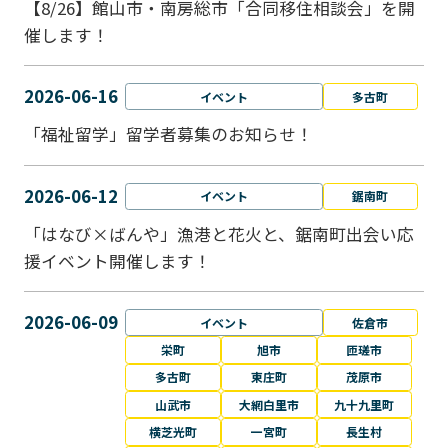
【8/26】館山市・南房総市「合同移住相談会」を開
催します！
2026-06-16
イベント
多古町
「福祉留学」留学者募集のお知らせ！
2026-06-12
イベント
鋸南町
「はなび×ばんや」漁港と花火と、鋸南町出会い応
援イベント開催します！
2026-06-09
イベント
佐倉市
栄町
旭市
匝瑳市
多古町
東庄町
茂原市
山武市
大網白里市
九十九里町
横芝光町
一宮町
長生村