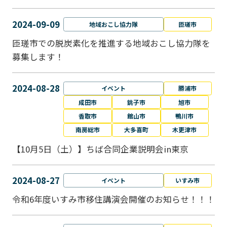
2024-09-09
地域おこし協力隊
匝瑳市
匝瑳市での脱炭素化を推進する地域おこし協⼒隊を
募集します！
2024-08-28
イベント
勝浦市
成田市
銚子市
旭市
香取市
館山市
鴨川市
南房総市
大多喜町
木更津市
【10月5日（土）】ちば合同企業説明会in東京
2024-08-27
イベント
いすみ市
令和6年度いすみ市移住講演会開催のお知らせ！！！