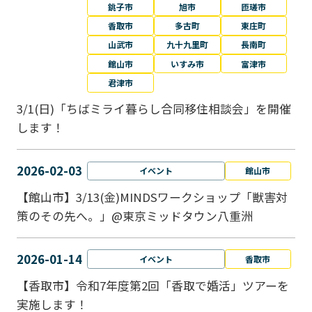
銚子市
旭市
匝瑳市
香取市
多古町
東庄町
山武市
九十九里町
長南町
館山市
いすみ市
富津市
君津市
3/1(日)「ちばミライ暮らし合同移住相談会」を開催
します！
2026-02-03
イベント
館山市
【館山市】3/13(金)MINDSワークショップ「獣害対
策のその先へ。」@東京ミッドタウン八重洲
2026-01-14
イベント
香取市
【香取市】令和7年度第2回「香取で婚活」ツアーを
実施します！