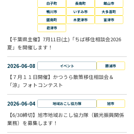
白子町
長南町
館山市
鴨川市
いすみ市
大多喜町
鋸南町
木更津市
富津市
君津市
【千葉県主催】7月11日(土)「ちば移住相談会2026
夏」を開催します！
2026-06-08
イベント
勝浦市
【７月１１日開催】かつうら散策移住相談会＆
「涼」フォトコンテスト
2026-06-04
地域おこし協力隊
旭市
【6/30締切】旭市地域おこし協力隊（観光振興関係
業務）を募集します！