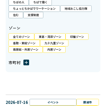
ちばの人
ちばで働く
ちょっとちかばでワーケーション
地域おこし協力隊
住む
支援制度
ゾーン
全てのゾーン
東葛・湾岸ゾーン
印旛ゾーン
香取・東総ゾーン
九十九里ゾーン
南房総・外房ゾーン
内房ゾーン
市町村
2026-07-16
イベント
勝浦市