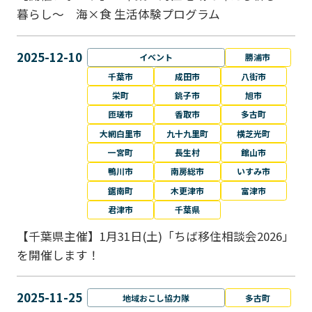
暮らし～ 海×食 生活体験プログラム
2025-12-10
イベント
勝浦市
千葉市
成田市
八街市
栄町
銚子市
旭市
匝瑳市
香取市
多古町
大網白里市
九十九里町
横芝光町
一宮町
長生村
館山市
鴨川市
南房総市
いすみ市
鋸南町
木更津市
富津市
君津市
千葉県
【千葉県主催】1月31日(土)「ちば移住相談会2026」
を開催します！
2025-11-25
地域おこし協力隊
多古町