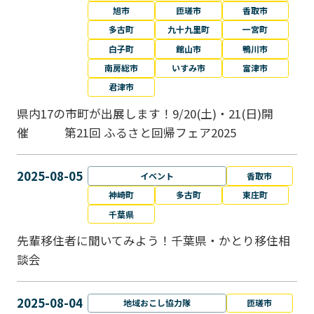
旭市
匝瑳市
香取市
多古町
九十九里町
一宮町
白子町
館山市
鴨川市
南房総市
いすみ市
富津市
君津市
県内17の市町が出展します！9/20(土)・21(日)開
催 第21回 ふるさと回帰フェア2025
2025-08-05
イベント
香取市
神崎町
多古町
東庄町
千葉県
先輩移住者に聞いてみよう！千葉県・かとり移住相
談会
2025-08-04
地域おこし協力隊
匝瑳市