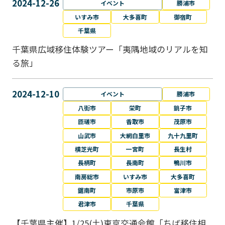
2024-12-26
イベント
勝浦市
いすみ市
大多喜町
御宿町
千葉県
千葉県広域移住体験ツアー「夷隅地域のリアルを知
る旅」
2024-12-10
イベント
勝浦市
八街市
栄町
銚子市
匝瑳市
香取市
茂原市
山武市
大網白里市
九十九里町
横芝光町
一宮町
長生村
長柄町
長南町
鴨川市
南房総市
いすみ市
大多喜町
鋸南町
市原市
富津市
君津市
千葉県
【千葉県主催】1/25(土)東京交通会館「ちば移住相