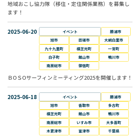
地域おこし協力隊（移住・定住関係業務）を募集し
ます！
2025-06-20
イベント
勝浦市
旭市
匝瑳市
大網白里市
九十九里町
横芝光町
一宮町
白子町
館山市
鴨川市
南房総市
御宿町
ＢОＳОサーフィンミーティング2025を開催します！
2025-06-18
イベント
勝浦市
旭市
香取市
多古町
横芝光町
館山市
鴨川市
南房総市
いすみ市
大多喜町
木更津市
富津市
千葉県