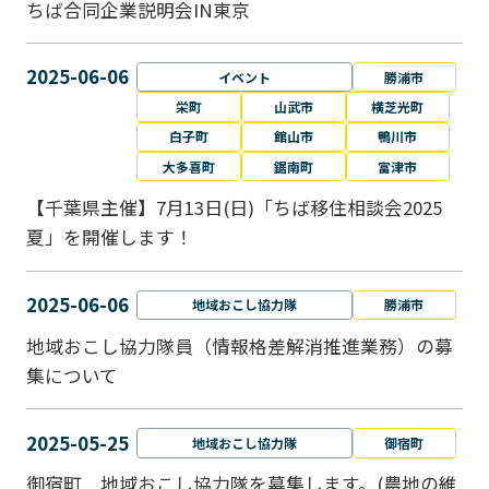
ちば合同企業説明会IN東京
2025-06-06
イベント
勝浦市
栄町
山武市
横芝光町
白子町
館山市
鴨川市
大多喜町
鋸南町
富津市
【千葉県主催】7月13日(日)「ちば移住相談会2025
夏」を開催します！
2025-06-06
地域おこし協力隊
勝浦市
地域おこし協力隊員（情報格差解消推進業務）の募
集について
2025-05-25
地域おこし協力隊
御宿町
御宿町 地域おこし協力隊を募集します。(農地の維