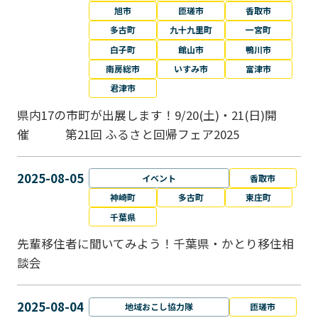
旭市
匝瑳市
香取市
多古町
九十九里町
一宮町
白子町
館山市
鴨川市
南房総市
いすみ市
富津市
君津市
県内17の市町が出展します！9/20(土)・21(日)開
催 第21回 ふるさと回帰フェア2025
2025-08-05
イベント
香取市
神崎町
多古町
東庄町
千葉県
先輩移住者に聞いてみよう！千葉県・かとり移住相
談会
2025-08-04
地域おこし協力隊
匝瑳市