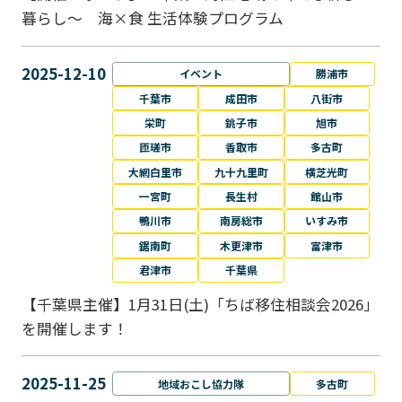
暮らし～ 海×食 生活体験プログラム
2025-12-10
イベント
勝浦市
千葉市
成田市
八街市
栄町
銚子市
旭市
匝瑳市
香取市
多古町
大網白里市
九十九里町
横芝光町
一宮町
長生村
館山市
鴨川市
南房総市
いすみ市
鋸南町
木更津市
富津市
君津市
千葉県
【千葉県主催】1月31日(土)「ちば移住相談会2026」
を開催します！
2025-11-25
地域おこし協力隊
多古町