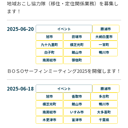
地域おこし協力隊（移住・定住関係業務）を募集し
ます！
2025-06-20
イベント
勝浦市
旭市
匝瑳市
大網白里市
九十九里町
横芝光町
一宮町
白子町
館山市
鴨川市
南房総市
御宿町
ＢОＳОサーフィンミーティング2025を開催します！
2025-06-18
イベント
勝浦市
旭市
香取市
多古町
横芝光町
館山市
鴨川市
南房総市
いすみ市
大多喜町
木更津市
富津市
千葉県