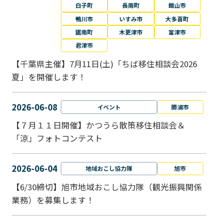
白子町
長南町
館山市
鴨川市
いすみ市
大多喜町
鋸南町
木更津市
富津市
君津市
【千葉県主催】7月11日(土)「ちば移住相談会2026
夏」を開催します！
2026-06-08
イベント
勝浦市
【７月１１日開催】かつうら散策移住相談会＆
「涼」フォトコンテスト
2026-06-04
地域おこし協力隊
旭市
【6/30締切】旭市地域おこし協力隊（観光振興関係
業務）を募集します！