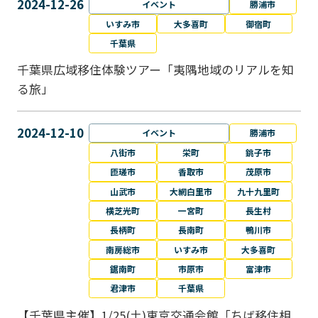
2024-12-26
イベント
勝浦市
いすみ市
大多喜町
御宿町
千葉県
千葉県広域移住体験ツアー「夷隅地域のリアルを知
る旅」
2024-12-10
イベント
勝浦市
八街市
栄町
銚子市
匝瑳市
香取市
茂原市
山武市
大網白里市
九十九里町
横芝光町
一宮町
長生村
長柄町
長南町
鴨川市
南房総市
いすみ市
大多喜町
鋸南町
市原市
富津市
君津市
千葉県
【千葉県主催】1/25(土)東京交通会館「ちば移住相