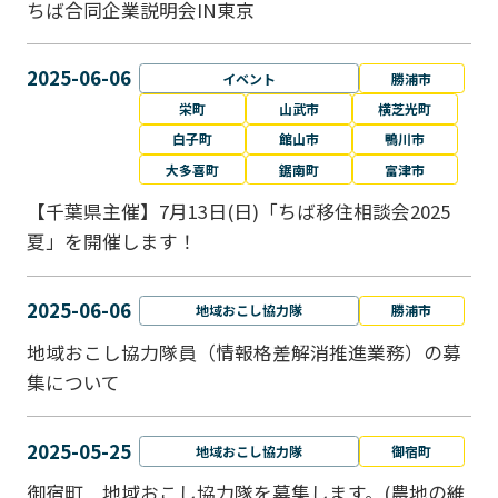
ちば合同企業説明会IN東京
2025-06-06
イベント
勝浦市
栄町
山武市
横芝光町
白子町
館山市
鴨川市
大多喜町
鋸南町
富津市
【千葉県主催】7月13日(日)「ちば移住相談会2025
夏」を開催します！
2025-06-06
地域おこし協力隊
勝浦市
地域おこし協力隊員（情報格差解消推進業務）の募
集について
2025-05-25
地域おこし協力隊
御宿町
御宿町 地域おこし協力隊を募集します。(農地の維