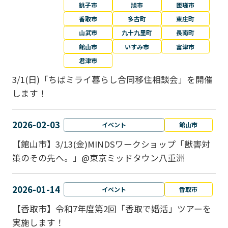
銚子市
旭市
匝瑳市
香取市
多古町
東庄町
山武市
九十九里町
長南町
館山市
いすみ市
富津市
君津市
3/1(日)「ちばミライ暮らし合同移住相談会」を開催
します！
2026-02-03
イベント
館山市
【館山市】3/13(金)MINDSワークショップ「獣害対
策のその先へ。」@東京ミッドタウン八重洲
2026-01-14
イベント
香取市
【香取市】令和7年度第2回「香取で婚活」ツアーを
実施します！