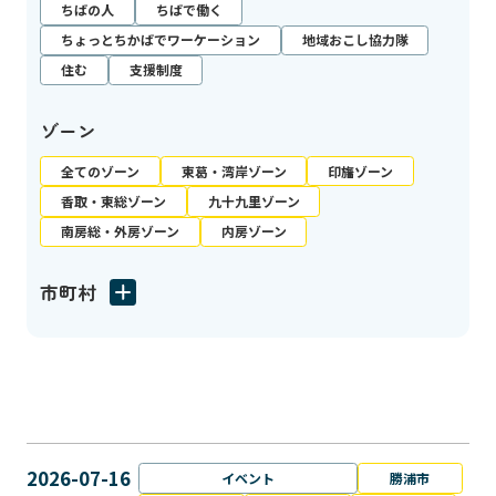
ちばの人
ちばで働く
ちょっとちかばでワーケーション
地域おこし協力隊
住む
支援制度
ゾーン
全てのゾーン
東葛・湾岸ゾーン
印旛ゾーン
香取・東総ゾーン
九十九里ゾーン
南房総・外房ゾーン
内房ゾーン
市町村
2026-07-16
イベント
勝浦市