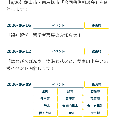
【8/26】館山市・南房総市「合同移住相談会」を開
催します！
2026-06-16
イベント
多古町
「福祉留学」留学者募集のお知らせ！
2026-06-12
イベント
鋸南町
「はなび×ばんや」漁港と花火と、鋸南町出会い応
援イベント開催します！
2026-06-09
イベント
佐倉市
栄町
旭市
匝瑳市
多古町
東庄町
茂原市
山武市
大網白里市
九十九里町
横芝光町
一宮町
長生村