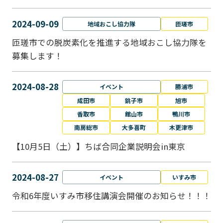
2024-09-09
地域おこし協力隊
匝瑳市
匝瑳市での脱炭素化を推進する地域おこし協⼒隊を
募集します！
2024-08-28
イベント
勝浦市
成田市
銚子市
旭市
香取市
館山市
鴨川市
南房総市
大多喜町
木更津市
【10月5日（土）】ちば合同企業説明会in東京
2024-08-27
イベント
いすみ市
令和6年度いすみ市移住講演会開催のお知らせ！！！