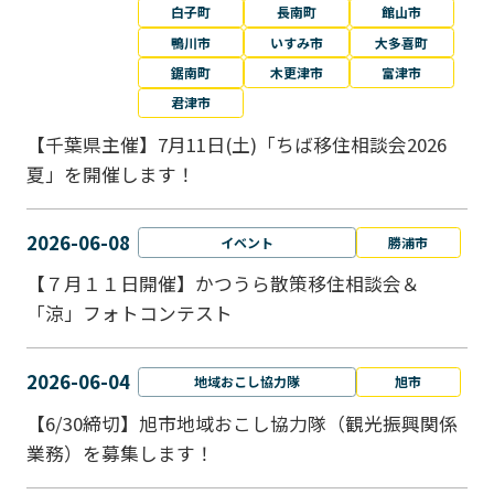
白子町
長南町
館山市
鴨川市
いすみ市
大多喜町
鋸南町
木更津市
富津市
君津市
【千葉県主催】7月11日(土)「ちば移住相談会2026
夏」を開催します！
2026-06-08
イベント
勝浦市
【７月１１日開催】かつうら散策移住相談会＆
「涼」フォトコンテスト
2026-06-04
地域おこし協力隊
旭市
【6/30締切】旭市地域おこし協力隊（観光振興関係
業務）を募集します！