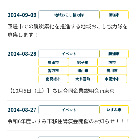
2024-09-09
地域おこし協力隊
匝瑳市
匝瑳市での脱炭素化を推進する地域おこし協⼒隊を
募集します！
2024-08-28
イベント
勝浦市
成田市
銚子市
旭市
香取市
館山市
鴨川市
南房総市
大多喜町
木更津市
【10月5日（土）】ちば合同企業説明会in東京
2024-08-27
イベント
いすみ市
令和6年度いすみ市移住講演会開催のお知らせ！！！