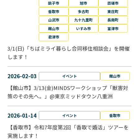
銚子市
旭市
匝瑳市
香取市
多古町
東庄町
山武市
九十九里町
長南町
館山市
いすみ市
富津市
君津市
3/1(日)「ちばミライ暮らし合同移住相談会」を開催
します！
2026-02-03
イベント
館山市
【館山市】3/13(金)MINDSワークショップ「獣害対
策のその先へ。」@東京ミッドタウン八重洲
2026-01-14
イベント
香取市
【香取市】令和7年度第2回「香取で婚活」ツアーを
実施します！