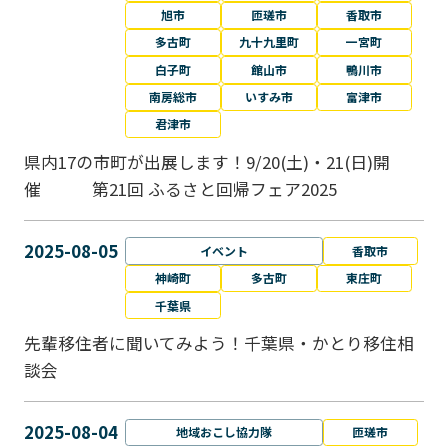
旭市
匝瑳市
香取市
多古町
九十九里町
一宮町
白子町
館山市
鴨川市
南房総市
いすみ市
富津市
君津市
県内17の市町が出展します！9/20(土)・21(日)開
催 第21回 ふるさと回帰フェア2025
2025-08-05
イベント
香取市
神崎町
多古町
東庄町
千葉県
先輩移住者に聞いてみよう！千葉県・かとり移住相
談会
2025-08-04
地域おこし協力隊
匝瑳市