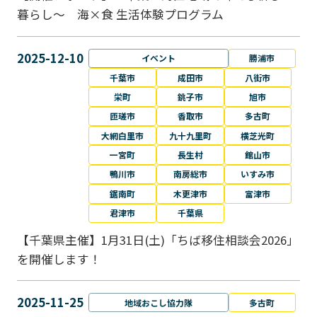
暮らし～ 海×食 生活体験プログラム
2025-12-10
イベント
勝浦市
千葉市
成田市
八街市
栄町
銚子市
旭市
匝瑳市
香取市
多古町
大網白里市
九十九里町
横芝光町
一宮町
長生村
館山市
鴨川市
南房総市
いすみ市
鋸南町
木更津市
富津市
君津市
千葉県
【千葉県主催】1月31日(土)「ちば移住相談会2026」
を開催します！
2025-11-25
地域おこし協力隊
多古町