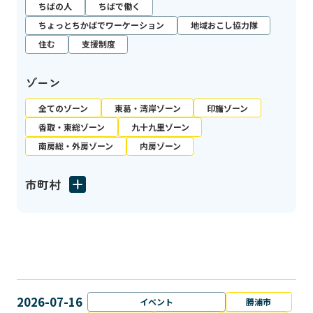
ちばの人
ちばで働く
ちょっとちかばでワーケーション
地域おこし協力隊
住む
支援制度
ゾーン
全てのゾーン
東葛・湾岸ゾーン
印旛ゾーン
香取・東総ゾーン
九十九里ゾーン
南房総・外房ゾーン
内房ゾーン
市町村
2026-07-16
イベント
勝浦市