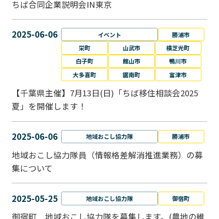
ちば合同企業説明会IN東京
2025-06-06
イベント
勝浦市
栄町
山武市
横芝光町
白子町
館山市
鴨川市
大多喜町
鋸南町
富津市
【千葉県主催】7月13日(日)「ちば移住相談会2025
夏」を開催します！
2025-06-06
地域おこし協力隊
勝浦市
地域おこし協力隊員（情報格差解消推進業務）の募
集について
2025-05-25
地域おこし協力隊
御宿町
御宿町 地域おこし協力隊を募集します。(農地の維