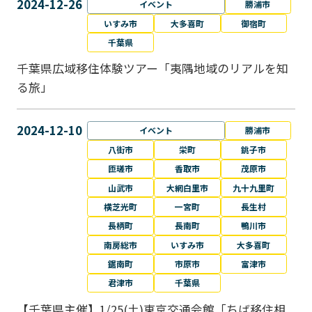
2024-12-26
イベント
勝浦市
いすみ市
大多喜町
御宿町
千葉県
千葉県広域移住体験ツアー「夷隅地域のリアルを知
る旅」
2024-12-10
イベント
勝浦市
八街市
栄町
銚子市
匝瑳市
香取市
茂原市
山武市
大網白里市
九十九里町
横芝光町
一宮町
長生村
長柄町
長南町
鴨川市
南房総市
いすみ市
大多喜町
鋸南町
市原市
富津市
君津市
千葉県
【千葉県主催】1/25(土)東京交通会館「ちば移住相