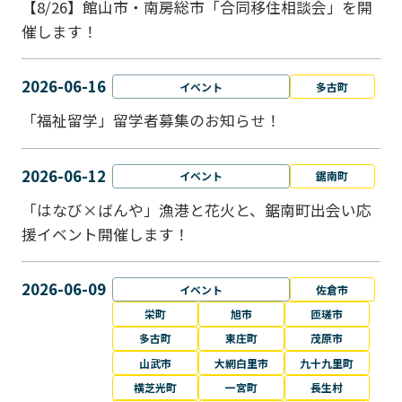
【8/26】館山市・南房総市「合同移住相談会」を開
催します！
2026-06-16
イベント
多古町
「福祉留学」留学者募集のお知らせ！
2026-06-12
イベント
鋸南町
「はなび×ばんや」漁港と花火と、鋸南町出会い応
援イベント開催します！
2026-06-09
イベント
佐倉市
栄町
旭市
匝瑳市
多古町
東庄町
茂原市
山武市
大網白里市
九十九里町
横芝光町
一宮町
長生村