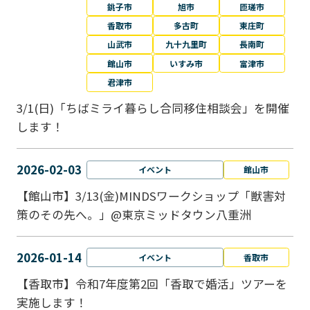
銚子市
旭市
匝瑳市
香取市
多古町
東庄町
山武市
九十九里町
長南町
館山市
いすみ市
富津市
君津市
3/1(日)「ちばミライ暮らし合同移住相談会」を開催
します！
2026-02-03
イベント
館山市
【館山市】3/13(金)MINDSワークショップ「獣害対
策のその先へ。」@東京ミッドタウン八重洲
2026-01-14
イベント
香取市
【香取市】令和7年度第2回「香取で婚活」ツアーを
実施します！