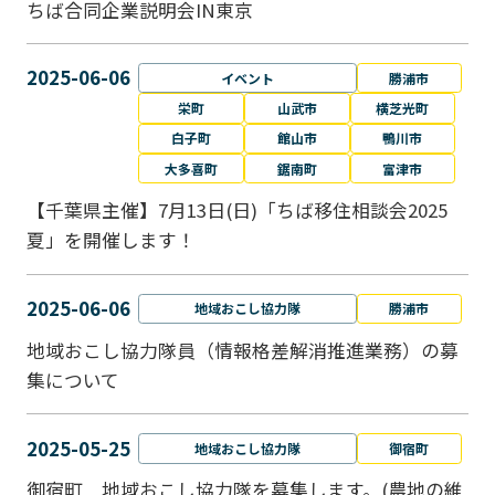
ちば合同企業説明会IN東京
2025-06-06
イベント
勝浦市
栄町
山武市
横芝光町
白子町
館山市
鴨川市
大多喜町
鋸南町
富津市
【千葉県主催】7月13日(日)「ちば移住相談会2025
夏」を開催します！
2025-06-06
地域おこし協力隊
勝浦市
地域おこし協力隊員（情報格差解消推進業務）の募
集について
2025-05-25
地域おこし協力隊
御宿町
御宿町 地域おこし協力隊を募集します。(農地の維