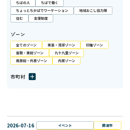
ちばの人
ちばで働く
ちょっとちかばでワーケーション
地域おこし協力隊
住む
支援制度
ゾーン
全てのゾーン
東葛・湾岸ゾーン
印旛ゾーン
香取・東総ゾーン
九十九里ゾーン
南房総・外房ゾーン
内房ゾーン
市町村
2026-07-16
イベント
勝浦市