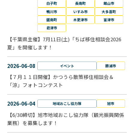
白子町
長南町
館山市
鴨川市
いすみ市
大多喜町
鋸南町
木更津市
富津市
君津市
【千葉県主催】7月11日(土)「ちば移住相談会2026
夏」を開催します！
2026-06-08
イベント
勝浦市
【７月１１日開催】かつうら散策移住相談会＆
「涼」フォトコンテスト
2026-06-04
地域おこし協力隊
旭市
【6/30締切】旭市地域おこし協力隊（観光振興関係
業務）を募集します！