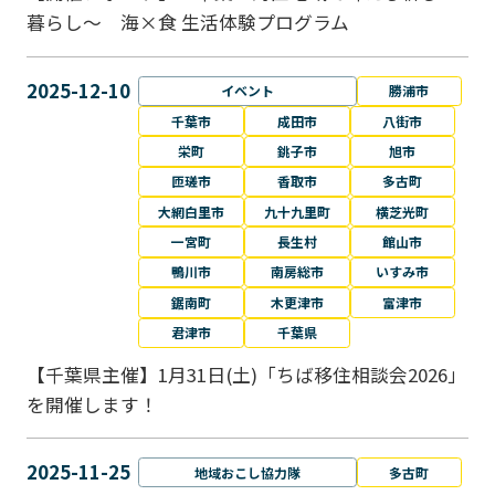
暮らし～ 海×食 生活体験プログラム
2025-12-10
イベント
勝浦市
千葉市
成田市
八街市
栄町
銚子市
旭市
匝瑳市
香取市
多古町
大網白里市
九十九里町
横芝光町
一宮町
長生村
館山市
鴨川市
南房総市
いすみ市
鋸南町
木更津市
富津市
君津市
千葉県
【千葉県主催】1月31日(土)「ちば移住相談会2026」
を開催します！
2025-11-25
地域おこし協力隊
多古町