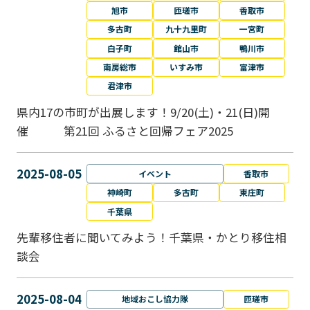
旭市
匝瑳市
香取市
多古町
九十九里町
一宮町
白子町
館山市
鴨川市
南房総市
いすみ市
富津市
君津市
県内17の市町が出展します！9/20(土)・21(日)開
催 第21回 ふるさと回帰フェア2025
2025-08-05
イベント
香取市
神崎町
多古町
東庄町
千葉県
先輩移住者に聞いてみよう！千葉県・かとり移住相
談会
2025-08-04
地域おこし協力隊
匝瑳市