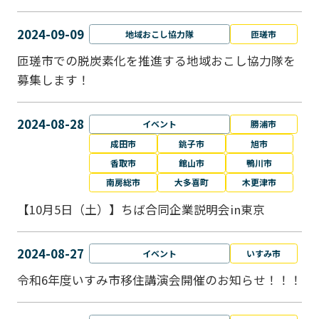
2024-09-09
地域おこし協力隊
匝瑳市
匝瑳市での脱炭素化を推進する地域おこし協⼒隊を
募集します！
2024-08-28
イベント
勝浦市
成田市
銚子市
旭市
香取市
館山市
鴨川市
南房総市
大多喜町
木更津市
【10月5日（土）】ちば合同企業説明会in東京
2024-08-27
イベント
いすみ市
令和6年度いすみ市移住講演会開催のお知らせ！！！