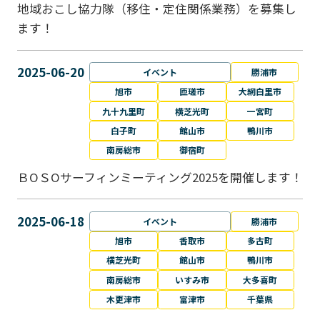
地域おこし協力隊（移住・定住関係業務）を募集し
ます！
2025-06-20
イベント
勝浦市
旭市
匝瑳市
大網白里市
九十九里町
横芝光町
一宮町
白子町
館山市
鴨川市
南房総市
御宿町
ＢОＳОサーフィンミーティング2025を開催します！
2025-06-18
イベント
勝浦市
旭市
香取市
多古町
横芝光町
館山市
鴨川市
南房総市
いすみ市
大多喜町
木更津市
富津市
千葉県