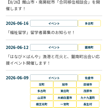
【8/26】館山市・南房総市「合同移住相談会」を開
催します！
2026-06-16
イベント
多古町
「福祉留学」留学者募集のお知らせ！
2026-06-12
イベント
鋸南町
「はなび×ばんや」漁港と花火と、鋸南町出会い応
援イベント開催します！
2026-06-09
イベント
佐倉市
栄町
旭市
匝瑳市
多古町
東庄町
茂原市
山武市
大網白里市
九十九里町
横芝光町
一宮町
長生村