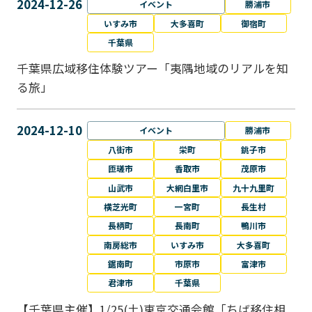
2024-12-26
イベント
勝浦市
いすみ市
大多喜町
御宿町
千葉県
千葉県広域移住体験ツアー「夷隅地域のリアルを知
る旅」
2024-12-10
イベント
勝浦市
八街市
栄町
銚子市
匝瑳市
香取市
茂原市
山武市
大網白里市
九十九里町
横芝光町
一宮町
長生村
長柄町
長南町
鴨川市
南房総市
いすみ市
大多喜町
鋸南町
市原市
富津市
君津市
千葉県
【千葉県主催】1/25(土)東京交通会館「ちば移住相