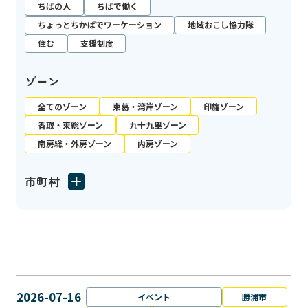
ちばの人
ちばで働く
ちょっとちかばでワーケーション
地域おこし協力隊
住む
支援制度
ゾーン
全てのゾーン
東葛・湾岸ゾーン
印旛ゾーン
香取・東総ゾーン
九十九里ゾーン
南房総・外房ゾーン
内房ゾーン
市町村
2026-07-16
イベント
勝浦市