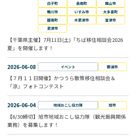
白子町
長南町
館山市
鴨川市
いすみ市
大多喜町
鋸南町
木更津市
富津市
君津市
【千葉県主催】7月11日(土)「ちば移住相談会2026
夏」を開催します！
2026-06-08
イベント
勝浦市
【７月１１日開催】かつうら散策移住相談会＆
「涼」フォトコンテスト
2026-06-04
地域おこし協力隊
旭市
【6/30締切】旭市地域おこし協力隊（観光振興関係
業務）を募集します！