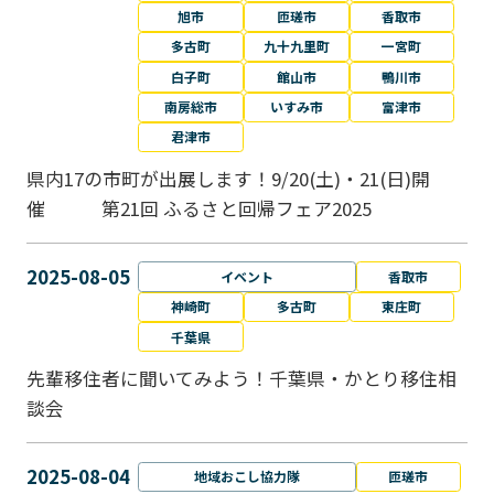
旭市
匝瑳市
香取市
多古町
九十九里町
一宮町
白子町
館山市
鴨川市
南房総市
いすみ市
富津市
君津市
県内17の市町が出展します！9/20(土)・21(日)開
催 第21回 ふるさと回帰フェア2025
2025-08-05
イベント
香取市
神崎町
多古町
東庄町
千葉県
先輩移住者に聞いてみよう！千葉県・かとり移住相
談会
2025-08-04
地域おこし協力隊
匝瑳市