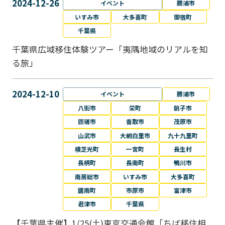
2024-12-26
イベント
勝浦市
いすみ市
大多喜町
御宿町
千葉県
千葉県広域移住体験ツアー「夷隅地域のリアルを知
る旅」
2024-12-10
イベント
勝浦市
八街市
栄町
銚子市
匝瑳市
香取市
茂原市
山武市
大網白里市
九十九里町
横芝光町
一宮町
長生村
長柄町
長南町
鴨川市
南房総市
いすみ市
大多喜町
鋸南町
市原市
富津市
君津市
千葉県
【千葉県主催】1/25(土)東京交通会館「ちば移住相