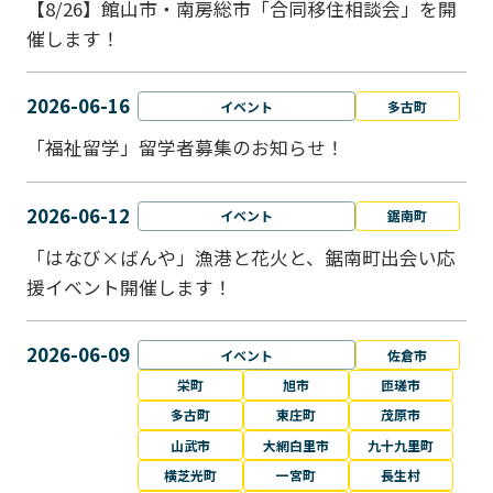
【8/26】館山市・南房総市「合同移住相談会」を開
催します！
2026-06-16
イベント
多古町
「福祉留学」留学者募集のお知らせ！
2026-06-12
イベント
鋸南町
「はなび×ばんや」漁港と花火と、鋸南町出会い応
援イベント開催します！
2026-06-09
イベント
佐倉市
栄町
旭市
匝瑳市
多古町
東庄町
茂原市
山武市
大網白里市
九十九里町
横芝光町
一宮町
長生村