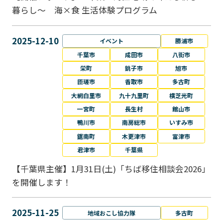
暮らし～ 海×食 生活体験プログラム
2025-12-10
イベント
勝浦市
千葉市
成田市
八街市
栄町
銚子市
旭市
匝瑳市
香取市
多古町
大網白里市
九十九里町
横芝光町
一宮町
長生村
館山市
鴨川市
南房総市
いすみ市
鋸南町
木更津市
富津市
君津市
千葉県
【千葉県主催】1月31日(土)「ちば移住相談会2026」
を開催します！
2025-11-25
地域おこし協力隊
多古町