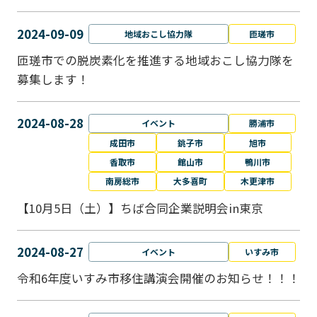
2024-09-09
地域おこし協力隊
匝瑳市
匝瑳市での脱炭素化を推進する地域おこし協⼒隊を
募集します！
2024-08-28
イベント
勝浦市
成田市
銚子市
旭市
香取市
館山市
鴨川市
南房総市
大多喜町
木更津市
【10月5日（土）】ちば合同企業説明会in東京
2024-08-27
イベント
いすみ市
令和6年度いすみ市移住講演会開催のお知らせ！！！