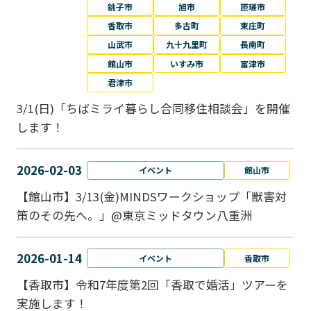
銚子市
旭市
匝瑳市
香取市
多古町
東庄町
山武市
九十九里町
長南町
館山市
いすみ市
富津市
君津市
3/1(日)「ちばミライ暮らし合同移住相談会」を開催
します！
2026-02-03
イベント
館山市
【館山市】3/13(金)MINDSワークショップ「獣害対
策のその先へ。」@東京ミッドタウン八重洲
2026-01-14
イベント
香取市
【香取市】令和7年度第2回「香取で婚活」ツアーを
実施します！