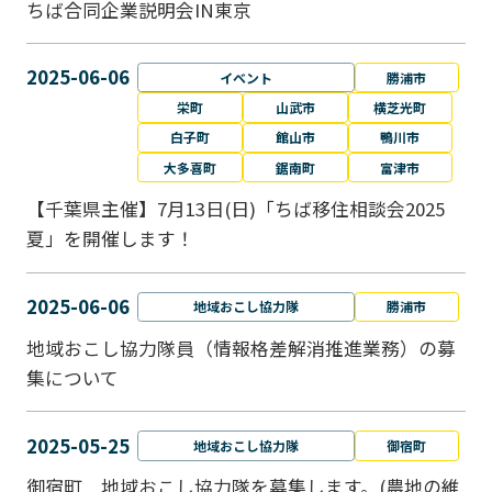
ちば合同企業説明会IN東京
2025-06-06
イベント
勝浦市
栄町
山武市
横芝光町
白子町
館山市
鴨川市
大多喜町
鋸南町
富津市
【千葉県主催】7月13日(日)「ちば移住相談会2025
夏」を開催します！
2025-06-06
地域おこし協力隊
勝浦市
地域おこし協力隊員（情報格差解消推進業務）の募
集について
2025-05-25
地域おこし協力隊
御宿町
御宿町 地域おこし協力隊を募集します。(農地の維