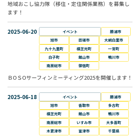
地域おこし協力隊（移住・定住関係業務）を募集し
ます！
2025-06-20
イベント
勝浦市
旭市
匝瑳市
大網白里市
九十九里町
横芝光町
一宮町
白子町
館山市
鴨川市
南房総市
御宿町
ＢОＳОサーフィンミーティング2025を開催します！
2025-06-18
イベント
勝浦市
旭市
香取市
多古町
横芝光町
館山市
鴨川市
南房総市
いすみ市
大多喜町
木更津市
富津市
千葉県