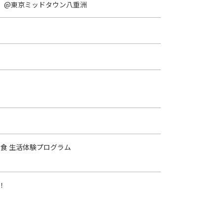
へ。」@東京ミッドタウン八重洲
食 生活体験プログラム
！