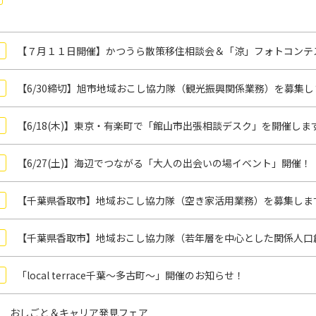
【７月１１日開催】かつうら散策移住相談会＆「涼」フォトコンテ
【6/30締切】旭市地域おこし協力隊（観光振興関係業務）を募集し
【6/18(木)】東京・有楽町で「館山市出張相談デスク」を開催しま
【6/27(土)】海辺でつながる「大人の出会いの場イベント」開催！
【千葉県香取市】地域おこし協力隊（空き家活用業務）を募集しま
【千葉県香取市】地域おこし協力隊（若年層を中心とした関係人口
「local terrace千葉～多古町～」開催のお知らせ！
 おしごと＆キャリア発見フェア