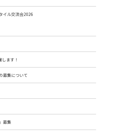
タイル交流会2026
催します！
の募集について
」募集