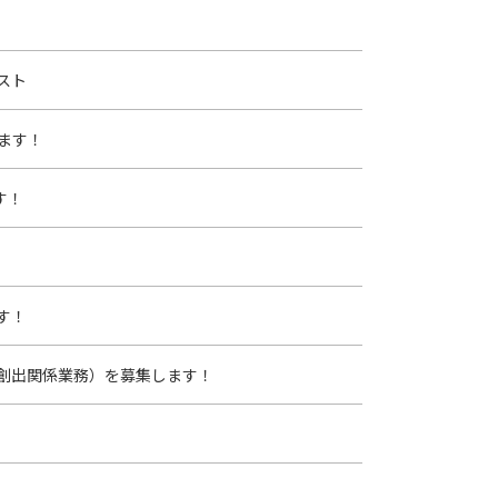
スト
ます！
す！
す！
創出関係業務）を募集します！