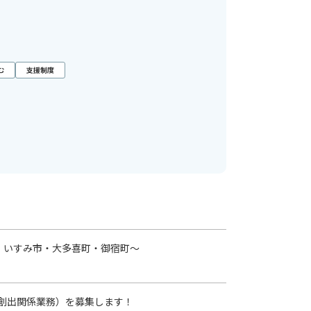
む
支援制度
・いすみ市・大多喜町・御宿町～
創出関係業務）を募集します！