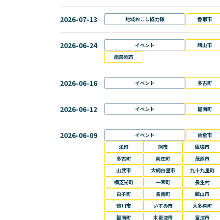
2026-07-13
地域おこし協力隊
香取市
2026-06-24
イベント
館山市
南房総市
2026-06-16
イベント
多古町
2026-06-12
イベント
鋸南町
2026-06-09
イベント
佐倉市
栄町
旭市
匝瑳市
多古町
東庄町
茂原市
山武市
大網白里市
九十九里町
横芝光町
一宮町
長生村
白子町
長南町
館山市
鴨川市
いすみ市
大多喜町
鋸南町
木更津市
富津市