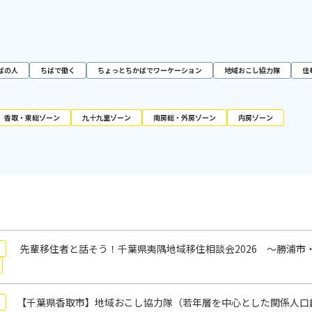
ばの人
ちばで働く
ちょっとちかばでワーケーション
地域おこし協力隊
住
香取・東総ゾーン
九十九里ゾーン
南房総・外房ゾーン
内房ゾーン
先輩移住者と話そう！千葉県夷隅地域移住相談会2026 ～勝浦市
【千葉県香取市】地域おこし協力隊（若年層を中心とした関係人口