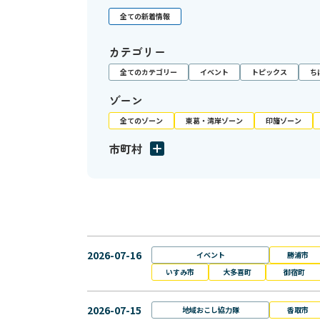
全ての新着情報
カテゴリー
全てのカテゴリー
イベント
トピックス
ち
ゾーン
全てのゾーン
東葛・湾岸ゾーン
印旛ゾーン
市町村
2026-07-16
イベント
勝浦市
いすみ市
大多喜町
御宿町
2026-07-15
地域おこし協力隊
香取市