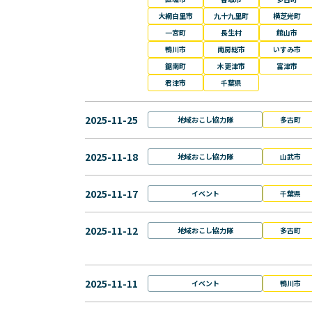
大網白里市
九十九里町
横芝光町
一宮町
長生村
館山市
鴨川市
南房総市
いすみ市
鋸南町
木更津市
富津市
君津市
千葉県
2025-11-25
地域おこし協力隊
多古町
2025-11-18
地域おこし協力隊
山武市
2025-11-17
イベント
千葉県
2025-11-12
地域おこし協力隊
多古町
2025-11-11
イベント
鴨川市