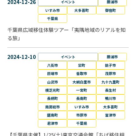
2024-12-26
イベント
勝浦市
いすみ市
大多喜町
御宿町
千葉県
千葉県広域移住体験ツアー「夷隅地域のリアルを知
る旅」
2024-12-10
イベント
勝浦市
八街市
栄町
銚子市
匝瑳市
香取市
茂原市
山武市
大網白里市
九十九里町
横芝光町
一宮町
長生村
長柄町
長南町
鴨川市
南房総市
いすみ市
大多喜町
鋸南町
市原市
富津市
君津市
千葉県
【千葉県主催】1/25(土)東京交通会館「ちば移住相