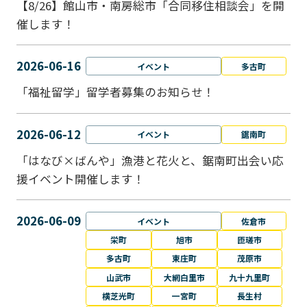
【8/26】館山市・南房総市「合同移住相談会」を開
催します！
2026-06-16
イベント
多古町
「福祉留学」留学者募集のお知らせ！
2026-06-12
イベント
鋸南町
「はなび×ばんや」漁港と花火と、鋸南町出会い応
援イベント開催します！
2026-06-09
イベント
佐倉市
栄町
旭市
匝瑳市
多古町
東庄町
茂原市
山武市
大網白里市
九十九里町
横芝光町
一宮町
長生村