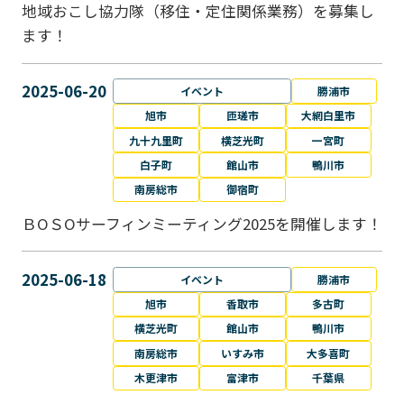
地域おこし協力隊（移住・定住関係業務）を募集し
ます！
2025-06-20
イベント
勝浦市
旭市
匝瑳市
大網白里市
九十九里町
横芝光町
一宮町
白子町
館山市
鴨川市
南房総市
御宿町
ＢОＳОサーフィンミーティング2025を開催します！
2025-06-18
イベント
勝浦市
旭市
香取市
多古町
横芝光町
館山市
鴨川市
南房総市
いすみ市
大多喜町
木更津市
富津市
千葉県