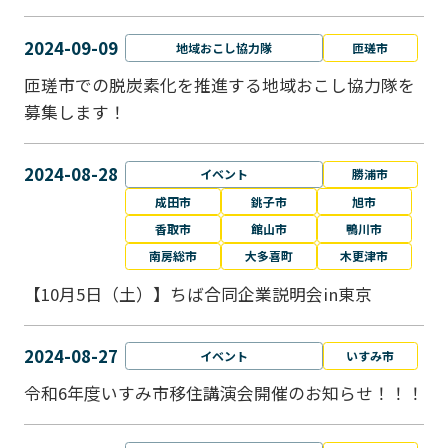
2024-09-09
地域おこし協力隊
匝瑳市
匝瑳市での脱炭素化を推進する地域おこし協⼒隊を
募集します！
2024-08-28
イベント
勝浦市
成田市
銚子市
旭市
香取市
館山市
鴨川市
南房総市
大多喜町
木更津市
【10月5日（土）】ちば合同企業説明会in東京
2024-08-27
イベント
いすみ市
令和6年度いすみ市移住講演会開催のお知らせ！！！