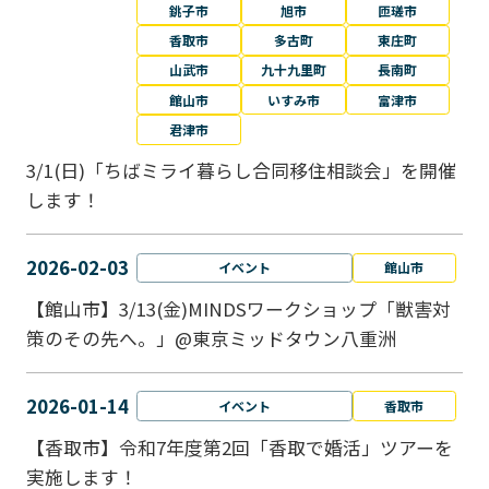
銚子市
旭市
匝瑳市
香取市
多古町
東庄町
山武市
九十九里町
長南町
館山市
いすみ市
富津市
君津市
3/1(日)「ちばミライ暮らし合同移住相談会」を開催
します！
2026-02-03
イベント
館山市
【館山市】3/13(金)MINDSワークショップ「獣害対
策のその先へ。」@東京ミッドタウン八重洲
2026-01-14
イベント
香取市
【香取市】令和7年度第2回「香取で婚活」ツアーを
実施します！