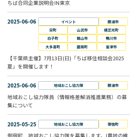
ちば合同企業説明会IN東京
2025-06-06
イベント
勝浦市
栄町
山武市
横芝光町
白子町
館山市
鴨川市
大多喜町
鋸南町
富津市
【千葉県主催】7月13日(日)「ちば移住相談会2025
夏」を開催します！
2025-06-06
地域おこし協力隊
勝浦市
地域おこし協力隊員（情報格差解消推進業務）の募
集について
2025-05-25
地域おこし協力隊
御宿町
御宿町 地域おこし協力隊を募集します。(農地の維