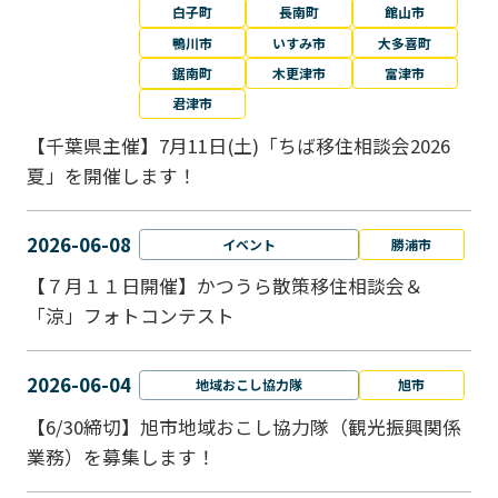
白子町
長南町
館山市
鴨川市
いすみ市
大多喜町
鋸南町
木更津市
富津市
君津市
【千葉県主催】7月11日(土)「ちば移住相談会2026
夏」を開催します！
2026-06-08
イベント
勝浦市
【７月１１日開催】かつうら散策移住相談会＆
「涼」フォトコンテスト
2026-06-04
地域おこし協力隊
旭市
【6/30締切】旭市地域おこし協力隊（観光振興関係
業務）を募集します！