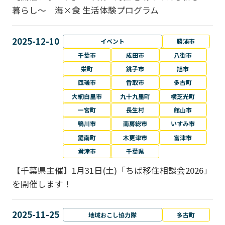
暮らし～ 海×食 生活体験プログラム
2025-12-10
イベント
勝浦市
千葉市
成田市
八街市
栄町
銚子市
旭市
匝瑳市
香取市
多古町
大網白里市
九十九里町
横芝光町
一宮町
長生村
館山市
鴨川市
南房総市
いすみ市
鋸南町
木更津市
富津市
君津市
千葉県
【千葉県主催】1月31日(土)「ちば移住相談会2026」
を開催します！
2025-11-25
地域おこし協力隊
多古町