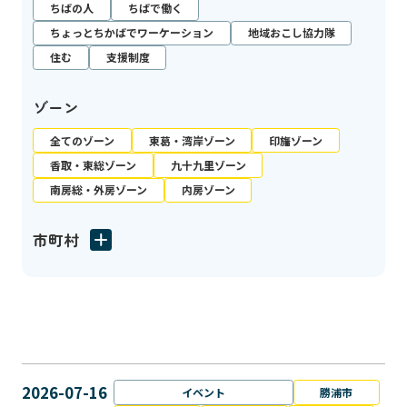
ちばの人
ちばで働く
ちょっとちかばでワーケーション
地域おこし協力隊
住む
支援制度
ゾーン
全てのゾーン
東葛・湾岸ゾーン
印旛ゾーン
香取・東総ゾーン
九十九里ゾーン
南房総・外房ゾーン
内房ゾーン
市町村
2026-07-16
イベント
勝浦市