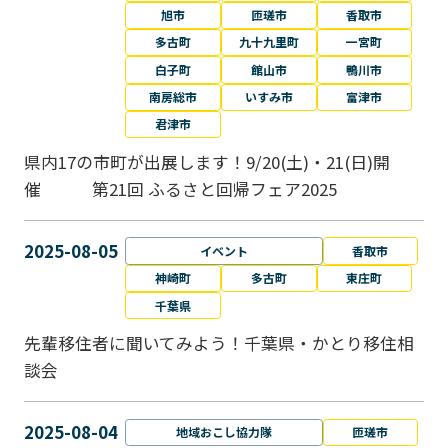
旭市
匝瑳市
香取市
多古町
九十九里町
一宮町
白子町
館山市
鴨川市
南房総市
いすみ市
富津市
君津市
県内17の市町が出展します！9/20(土)・21(日)開
催 第21回 ふるさと回帰フェア2025
2025-08-05
イベント
香取市
神崎町
多古町
東庄町
千葉県
先輩移住者に聞いてみよう！千葉県・かとり移住相
談会
2025-08-04
地域おこし協力隊
匝瑳市