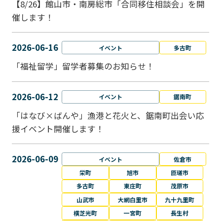
【8/26】館山市・南房総市「合同移住相談会」を開
催します！
2026-06-16
イベント
多古町
「福祉留学」留学者募集のお知らせ！
2026-06-12
イベント
鋸南町
「はなび×ばんや」漁港と花火と、鋸南町出会い応
援イベント開催します！
2026-06-09
イベント
佐倉市
栄町
旭市
匝瑳市
多古町
東庄町
茂原市
山武市
大網白里市
九十九里町
横芝光町
一宮町
長生村