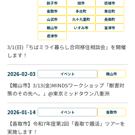
銚子市
旭市
匝瑳市
香取市
多古町
東庄町
山武市
九十九里町
長南町
館山市
いすみ市
富津市
君津市
3/1(日)「ちばミライ暮らし合同移住相談会」を開催
します！
2026-02-03
イベント
館山市
【館山市】3/13(金)MINDSワークショップ「獣害対
策のその先へ。」@東京ミッドタウン八重洲
2026-01-14
イベント
香取市
【香取市】令和7年度第2回「香取で婚活」ツアーを
実施します！