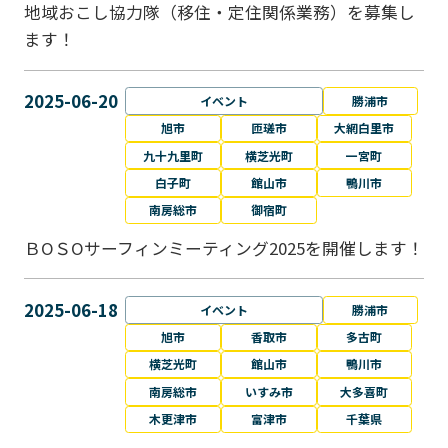
地域おこし協力隊（移住・定住関係業務）を募集し
ます！
2025-06-20
イベント
勝浦市
旭市
匝瑳市
大網白里市
九十九里町
横芝光町
一宮町
白子町
館山市
鴨川市
南房総市
御宿町
ＢОＳОサーフィンミーティング2025を開催します！
2025-06-18
イベント
勝浦市
旭市
香取市
多古町
横芝光町
館山市
鴨川市
南房総市
いすみ市
大多喜町
木更津市
富津市
千葉県