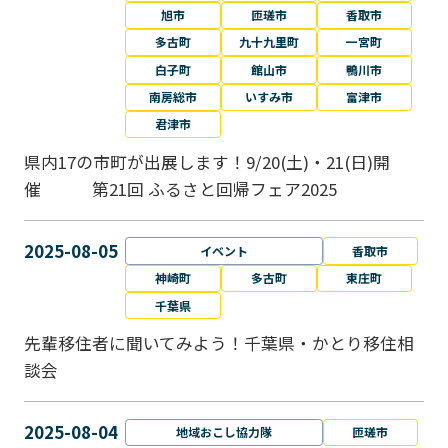
旭市
匝瑳市
香取市
多古町
九十九里町
一宮町
白子町
館山市
鴨川市
南房総市
いすみ市
富津市
君津市
県内17の市町が出展します！9/20(土)・21(日)開
催 第21回 ふるさと回帰フェア2025
2025-08-05
イベント
香取市
神崎町
多古町
東庄町
千葉県
先輩移住者に聞いてみよう！千葉県・かとり移住相
談会
2025-08-04
地域おこし協力隊
匝瑳市