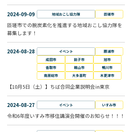
2024-09-09
地域おこし協力隊
匝瑳市
匝瑳市での脱炭素化を推進する地域おこし協⼒隊を
募集します！
2024-08-28
イベント
勝浦市
成田市
銚子市
旭市
香取市
館山市
鴨川市
南房総市
大多喜町
木更津市
【10月5日（土）】ちば合同企業説明会in東京
2024-08-27
イベント
いすみ市
令和6年度いすみ市移住講演会開催のお知らせ！！！