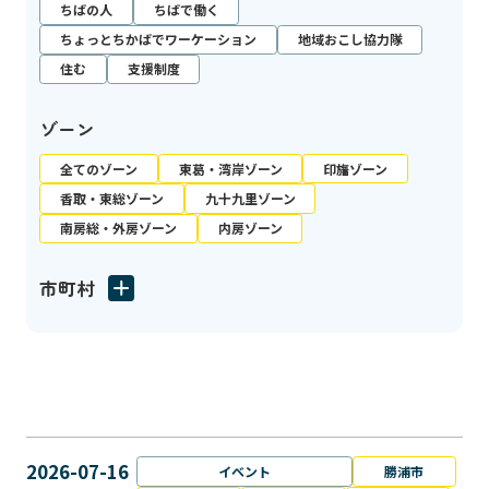
ちばの人
ちばで働く
ちょっとちかばでワーケーション
地域おこし協力隊
住む
支援制度
ゾーン
全てのゾーン
東葛・湾岸ゾーン
印旛ゾーン
香取・東総ゾーン
九十九里ゾーン
南房総・外房ゾーン
内房ゾーン
市町村
2026-07-16
イベント
勝浦市