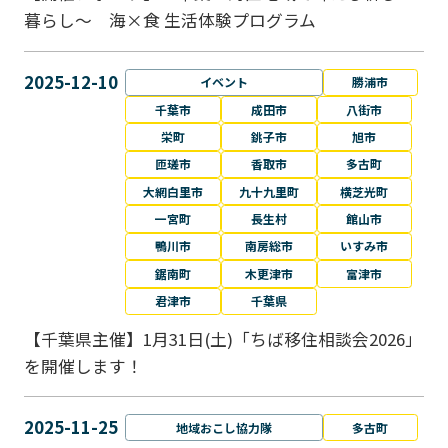
暮らし～ 海×食 生活体験プログラム
2025-12-10
イベント
勝浦市
千葉市
成田市
八街市
栄町
銚子市
旭市
匝瑳市
香取市
多古町
大網白里市
九十九里町
横芝光町
一宮町
長生村
館山市
鴨川市
南房総市
いすみ市
鋸南町
木更津市
富津市
君津市
千葉県
【千葉県主催】1月31日(土)「ちば移住相談会2026」
を開催します！
2025-11-25
地域おこし協力隊
多古町