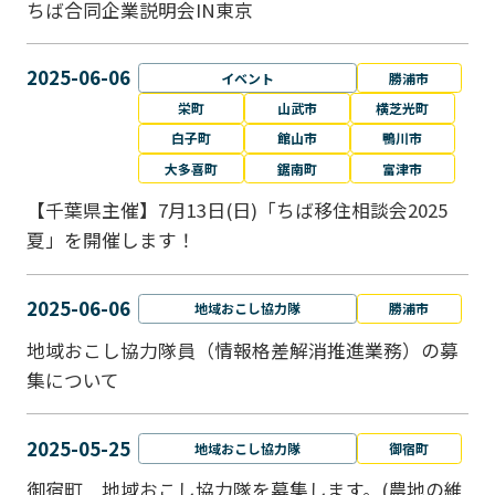
ちば合同企業説明会IN東京
2025-06-06
イベント
勝浦市
栄町
山武市
横芝光町
白子町
館山市
鴨川市
大多喜町
鋸南町
富津市
【千葉県主催】7月13日(日)「ちば移住相談会2025
夏」を開催します！
2025-06-06
地域おこし協力隊
勝浦市
地域おこし協力隊員（情報格差解消推進業務）の募
集について
2025-05-25
地域おこし協力隊
御宿町
御宿町 地域おこし協力隊を募集します。(農地の維