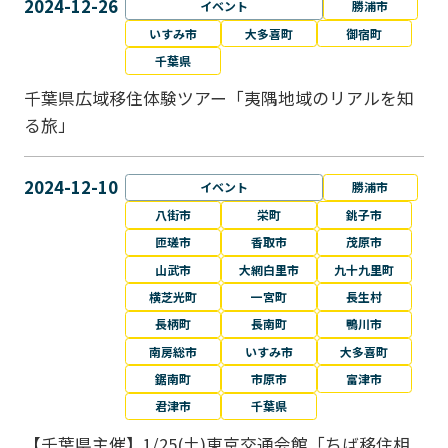
2024-12-26
イベント
勝浦市
いすみ市
大多喜町
御宿町
千葉県
千葉県広域移住体験ツアー「夷隅地域のリアルを知
る旅」
2024-12-10
イベント
勝浦市
八街市
栄町
銚子市
匝瑳市
香取市
茂原市
山武市
大網白里市
九十九里町
横芝光町
一宮町
長生村
長柄町
長南町
鴨川市
南房総市
いすみ市
大多喜町
鋸南町
市原市
富津市
君津市
千葉県
【千葉県主催】1/25(土)東京交通会館「ちば移住相