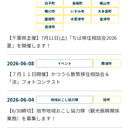
白子町
長南町
館山市
鴨川市
いすみ市
大多喜町
鋸南町
木更津市
富津市
君津市
【千葉県主催】7月11日(土)「ちば移住相談会2026
夏」を開催します！
2026-06-08
イベント
勝浦市
【７月１１日開催】かつうら散策移住相談会＆
「涼」フォトコンテスト
2026-06-04
地域おこし協力隊
旭市
【6/30締切】旭市地域おこし協力隊（観光振興関係
業務）を募集します！