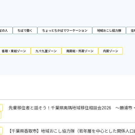
ばの人
ちばで働く
ちょっとちかばでワーケーション
地域おこし協力隊
住
香取・東総ゾーン
九十九里ゾーン
南房総・外房ゾーン
内房ゾーン
先輩移住者と話そう！千葉県夷隅地域移住相談会2026 ～勝浦市
【千葉県香取市】地域おこし協力隊（若年層を中心とした関係人口