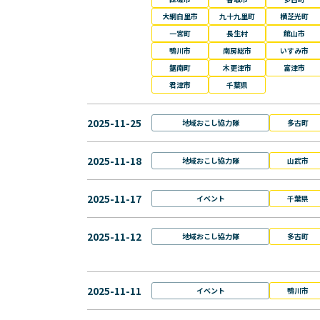
大網白里市
九十九里町
横芝光町
一宮町
長生村
館山市
鴨川市
南房総市
いすみ市
鋸南町
木更津市
富津市
君津市
千葉県
2025-11-25
地域おこし協力隊
多古町
2025-11-18
地域おこし協力隊
山武市
2025-11-17
イベント
千葉県
2025-11-12
地域おこし協力隊
多古町
2025-11-11
イベント
鴨川市