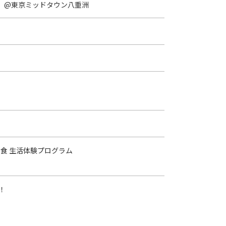
へ。」@東京ミッドタウン八重洲
食 生活体験プログラム
！