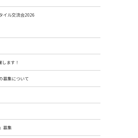
タイル交流会2026
催します！
の募集について
」募集