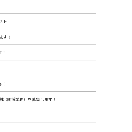
スト
ます！
す！
す！
創出関係業務）を募集します！