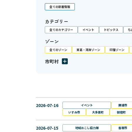
全ての新着情報
カテゴリー
全てのカテゴリー
イベント
トピックス
ち
ゾーン
全てのゾーン
東葛・湾岸ゾーン
印旛ゾーン
市町村
2026-07-16
イベント
勝浦市
いすみ市
大多喜町
御宿町
2026-07-15
地域おこし協力隊
香取市