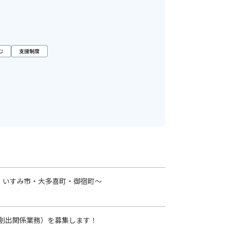
む
支援制度
・いすみ市・大多喜町・御宿町～
創出関係業務）を募集します！