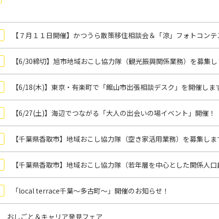
【７月１１日開催】かつうら散策移住相談会＆「涼」フォトコンテ
【6/30締切】旭市地域おこし協力隊（観光振興関係業務）を募集し
【6/18(木)】東京・有楽町で「館山市出張相談デスク」を開催しま
【6/27(土)】海辺でつながる「大人の出会いの場イベント」開催！
【千葉県香取市】地域おこし協力隊（空き家活用業務）を募集しま
【千葉県香取市】地域おこし協力隊（若年層を中心とした関係人口
「local terrace千葉～多古町～」開催のお知らせ！
 おしごと＆キャリア発見フェア