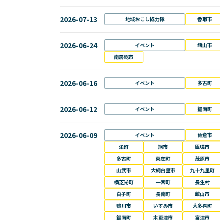
2026-07-13
地域おこし協力隊
香取市
2026-06-24
イベント
館山市
南房総市
2026-06-16
イベント
多古町
2026-06-12
イベント
鋸南町
2026-06-09
イベント
佐倉市
栄町
旭市
匝瑳市
多古町
東庄町
茂原市
山武市
大網白里市
九十九里町
横芝光町
一宮町
長生村
白子町
長南町
館山市
鴨川市
いすみ市
大多喜町
鋸南町
木更津市
富津市