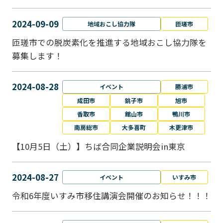
2024-09-09
地域おこし協力隊
匝瑳市
匝瑳市での脱炭素化を推進する地域おこし協⼒隊を
募集します！
2024-08-28
イベント
勝浦市
成田市
銚子市
旭市
香取市
館山市
鴨川市
南房総市
大多喜町
木更津市
【10月5日（土）】ちば合同企業説明会in東京
2024-08-27
イベント
いすみ市
令和6年度いすみ市移住講演会開催のお知らせ！！！