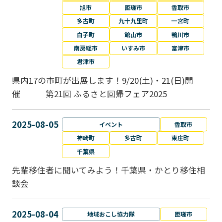
旭市
匝瑳市
香取市
多古町
九十九里町
一宮町
白子町
館山市
鴨川市
南房総市
いすみ市
富津市
君津市
県内17の市町が出展します！9/20(土)・21(日)開
催 第21回 ふるさと回帰フェア2025
2025-08-05
イベント
香取市
神崎町
多古町
東庄町
千葉県
先輩移住者に聞いてみよう！千葉県・かとり移住相
談会
2025-08-04
地域おこし協力隊
匝瑳市