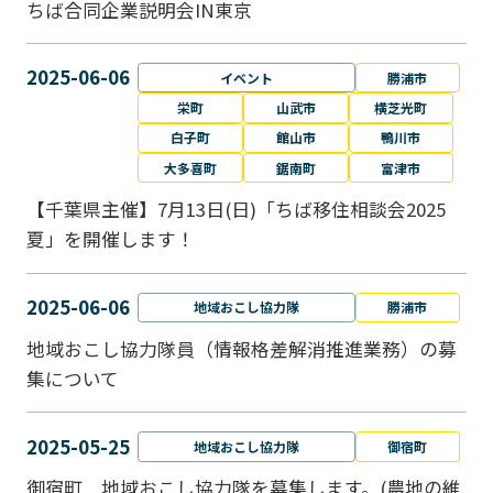
ちば合同企業説明会IN東京
2025-06-06
イベント
勝浦市
栄町
山武市
横芝光町
白子町
館山市
鴨川市
大多喜町
鋸南町
富津市
【千葉県主催】7月13日(日)「ちば移住相談会2025
夏」を開催します！
2025-06-06
地域おこし協力隊
勝浦市
地域おこし協力隊員（情報格差解消推進業務）の募
集について
2025-05-25
地域おこし協力隊
御宿町
御宿町 地域おこし協力隊を募集します。(農地の維