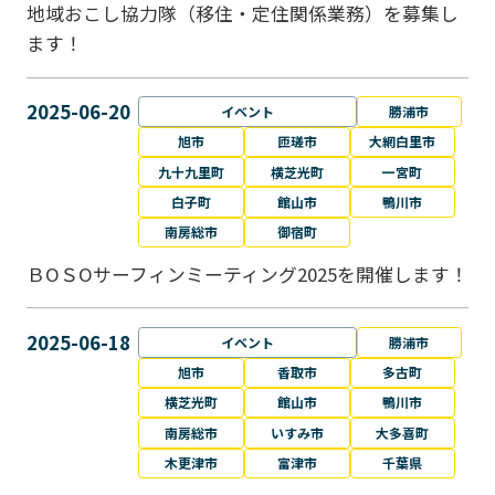
地域おこし協力隊（移住・定住関係業務）を募集し
ます！
2025-06-20
イベント
勝浦市
旭市
匝瑳市
大網白里市
九十九里町
横芝光町
一宮町
白子町
館山市
鴨川市
南房総市
御宿町
ＢОＳОサーフィンミーティング2025を開催します！
2025-06-18
イベント
勝浦市
旭市
香取市
多古町
横芝光町
館山市
鴨川市
南房総市
いすみ市
大多喜町
木更津市
富津市
千葉県