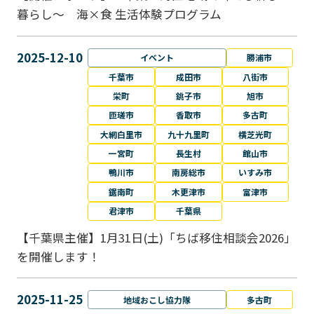
暮らし～ 海×食 生活体験プログラム
2025-12-10
イベント
勝浦市
千葉市
成田市
八街市
栄町
銚子市
旭市
匝瑳市
香取市
多古町
大網白里市
九十九里町
横芝光町
一宮町
長生村
館山市
鴨川市
南房総市
いすみ市
鋸南町
木更津市
富津市
君津市
千葉県
【千葉県主催】1月31日(土)「ちば移住相談会2026」
を開催します！
2025-11-25
地域おこし協力隊
多古町