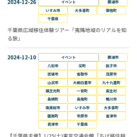
2024-12-26
イベント
勝浦市
いすみ市
大多喜町
御宿町
千葉県
千葉県広域移住体験ツアー「夷隅地域のリアルを知
る旅」
2024-12-10
イベント
勝浦市
八街市
栄町
銚子市
匝瑳市
香取市
茂原市
山武市
大網白里市
九十九里町
横芝光町
一宮町
長生村
長柄町
長南町
鴨川市
南房総市
いすみ市
大多喜町
鋸南町
市原市
富津市
君津市
千葉県
【千葉県主催】1/25(土)東京交通会館「ちば移住相