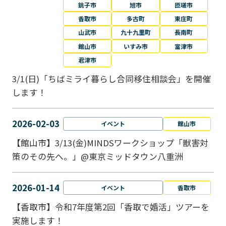
銚子市
旭市
匝瑳市
香取市
多古町
東庄町
山武市
九十九里町
長南町
館山市
いすみ市
富津市
君津市
3/1(日)「ちばミライ暮らし合同移住相談会」を開催
します！
2026-02-03
イベント
館山市
【館山市】3/13(金)MINDSワークショップ「獣害対
策のその先へ。」@東京ミッドタウン八重洲
2026-01-14
イベント
香取市
【香取市】令和7年度第2回「香取で婚活」ツアーを
実施します！