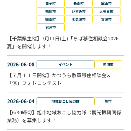
白子町
長南町
館山市
鴨川市
いすみ市
大多喜町
鋸南町
木更津市
富津市
君津市
【千葉県主催】7月11日(土)「ちば移住相談会2026
夏」を開催します！
2026-06-08
イベント
勝浦市
【７月１１日開催】かつうら散策移住相談会＆
「涼」フォトコンテスト
2026-06-04
地域おこし協力隊
旭市
【6/30締切】旭市地域おこし協力隊（観光振興関係
業務）を募集します！