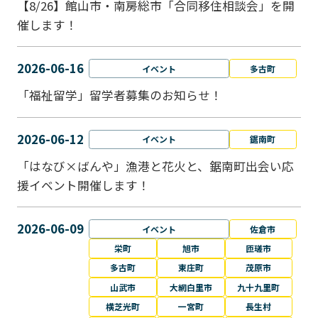
【8/26】館山市・南房総市「合同移住相談会」を開
催します！
2026-06-16
イベント
多古町
「福祉留学」留学者募集のお知らせ！
2026-06-12
イベント
鋸南町
「はなび×ばんや」漁港と花火と、鋸南町出会い応
援イベント開催します！
2026-06-09
イベント
佐倉市
栄町
旭市
匝瑳市
多古町
東庄町
茂原市
山武市
大網白里市
九十九里町
横芝光町
一宮町
長生村