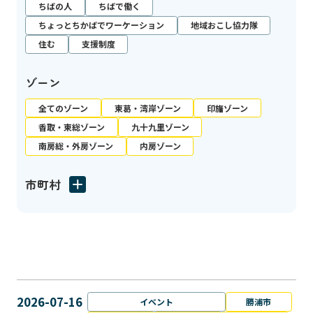
ちばの人
ちばで働く
ちょっとちかばでワーケーション
地域おこし協力隊
住む
支援制度
ゾーン
全てのゾーン
東葛・湾岸ゾーン
印旛ゾーン
香取・東総ゾーン
九十九里ゾーン
南房総・外房ゾーン
内房ゾーン
市町村
2026-07-16
イベント
勝浦市