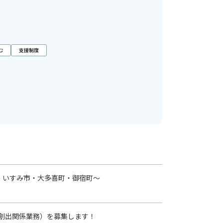
む
支援制度
・いすみ市・大多喜町・御宿町～
創出関係業務）を募集します！