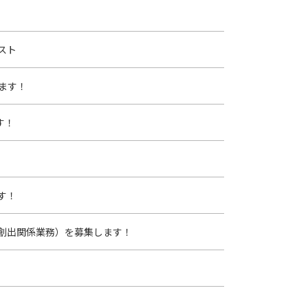
スト
ます！
す！
す！
創出関係業務）を募集します！