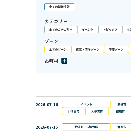
全ての新着情報
カテゴリー
全てのカテゴリー
イベント
トピックス
ち
ゾーン
全てのゾーン
東葛・湾岸ゾーン
印旛ゾーン
市町村
2026-07-16
イベント
勝浦市
いすみ市
大多喜町
御宿町
2026-07-15
地域おこし協力隊
香取市