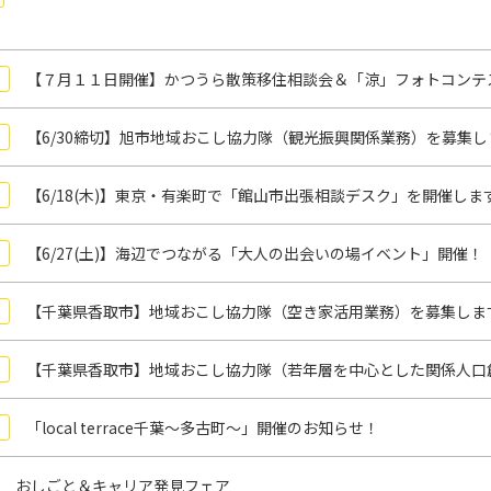
【７月１１日開催】かつうら散策移住相談会＆「涼」フォトコンテ
【6/30締切】旭市地域おこし協力隊（観光振興関係業務）を募集し
【6/18(木)】東京・有楽町で「館山市出張相談デスク」を開催しま
【6/27(土)】海辺でつながる「大人の出会いの場イベント」開催！
【千葉県香取市】地域おこし協力隊（空き家活用業務）を募集しま
【千葉県香取市】地域おこし協力隊（若年層を中心とした関係人口
「local terrace千葉～多古町～」開催のお知らせ！
 おしごと＆キャリア発見フェア