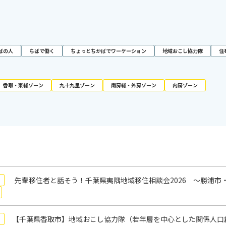
ばの人
ちばで働く
ちょっとちかばでワーケーション
地域おこし協力隊
住
香取・東総ゾーン
九十九里ゾーン
南房総・外房ゾーン
内房ゾーン
先輩移住者と話そう！千葉県夷隅地域移住相談会2026 ～勝浦市
【千葉県香取市】地域おこし協力隊（若年層を中心とした関係人口