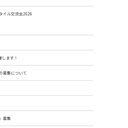
タイル交流会2026
催します！
の募集について
」募集