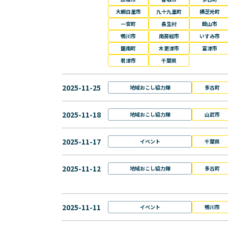
大網白里市
九十九里町
横芝光町
一宮町
長生村
館山市
鴨川市
南房総市
いすみ市
鋸南町
木更津市
富津市
君津市
千葉県
2025-11-25
地域おこし協力隊
多古町
2025-11-18
地域おこし協力隊
山武市
2025-11-17
イベント
千葉県
2025-11-12
地域おこし協力隊
多古町
2025-11-11
イベント
鴨川市