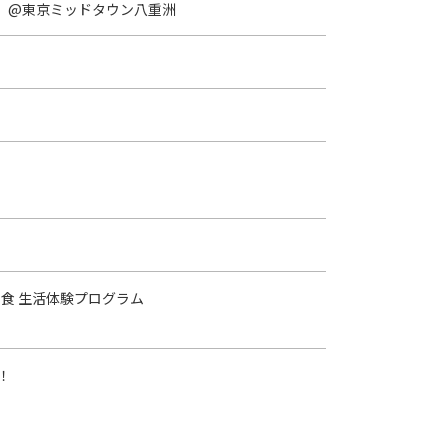
へ。」@東京ミッドタウン八重洲
食 生活体験プログラム
！