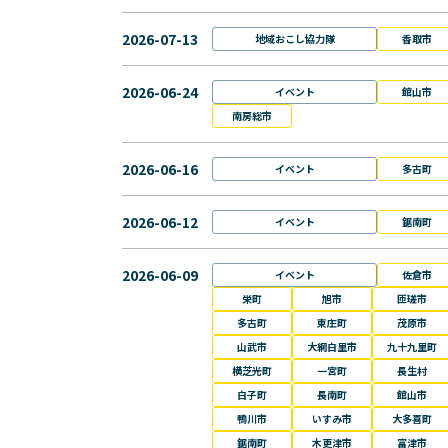
2026-07-13
地域おこし協力隊
香取市
2026-06-24
イベント
館山市
南房総市
2026-06-16
イベント
多古町
2026-06-12
イベント
鋸南町
2026-06-09
イベント
佐倉市
栄町
旭市
匝瑳市
多古町
東庄町
茂原市
山武市
大網白里市
九十九里町
横芝光町
一宮町
長生村
白子町
長南町
館山市
鴨川市
いすみ市
大多喜町
鋸南町
木更津市
富津市