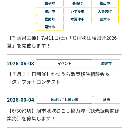
白子町
長南町
館山市
鴨川市
いすみ市
大多喜町
鋸南町
木更津市
富津市
君津市
【千葉県主催】7月11日(土)「ちば移住相談会2026
夏」を開催します！
2026-06-08
イベント
勝浦市
【７月１１日開催】かつうら散策移住相談会＆
「涼」フォトコンテスト
2026-06-04
地域おこし協力隊
旭市
【6/30締切】旭市地域おこし協力隊（観光振興関係
業務）を募集します！