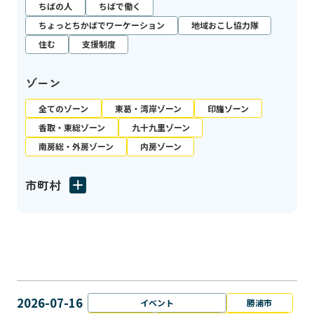
ちばの人
ちばで働く
ちょっとちかばでワーケーション
地域おこし協力隊
住む
支援制度
ゾーン
全てのゾーン
東葛・湾岸ゾーン
印旛ゾーン
香取・東総ゾーン
九十九里ゾーン
南房総・外房ゾーン
内房ゾーン
市町村
2026-07-16
イベント
勝浦市