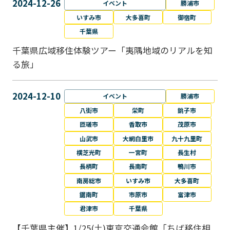
2024-12-26
イベント
勝浦市
いすみ市
大多喜町
御宿町
千葉県
千葉県広域移住体験ツアー「夷隅地域のリアルを知
る旅」
2024-12-10
イベント
勝浦市
八街市
栄町
銚子市
匝瑳市
香取市
茂原市
山武市
大網白里市
九十九里町
横芝光町
一宮町
長生村
長柄町
長南町
鴨川市
南房総市
いすみ市
大多喜町
鋸南町
市原市
富津市
君津市
千葉県
【千葉県主催】1/25(土)東京交通会館「ちば移住相