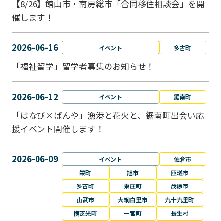
【8/26】館山市・南房総市「合同移住相談会」を開
催します！
2026-06-16
イベント
多古町
「福祉留学」留学者募集のお知らせ！
2026-06-12
イベント
鋸南町
「はなび×ばんや」漁港と花火と、鋸南町出会い応
援イベント開催します！
2026-06-09
イベント
佐倉市
栄町
旭市
匝瑳市
多古町
東庄町
茂原市
山武市
大網白里市
九十九里町
横芝光町
一宮町
長生村