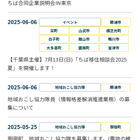
ちば合同企業説明会IN東京
2025-06-06
イベント
勝浦市
栄町
山武市
横芝光町
白子町
館山市
鴨川市
大多喜町
鋸南町
富津市
【千葉県主催】7月13日(日)「ちば移住相談会2025
夏」を開催します！
2025-06-06
地域おこし協力隊
勝浦市
地域おこし協力隊員（情報格差解消推進業務）の募
集について
2025-05-25
地域おこし協力隊
御宿町
御宿町 地域おこし協力隊を募集します。(農地の維