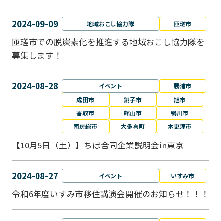
2024-09-09
地域おこし協力隊
匝瑳市
匝瑳市での脱炭素化を推進する地域おこし協⼒隊を
募集します！
2024-08-28
イベント
勝浦市
成田市
銚子市
旭市
香取市
館山市
鴨川市
南房総市
大多喜町
木更津市
【10月5日（土）】ちば合同企業説明会in東京
2024-08-27
イベント
いすみ市
令和6年度いすみ市移住講演会開催のお知らせ！！！