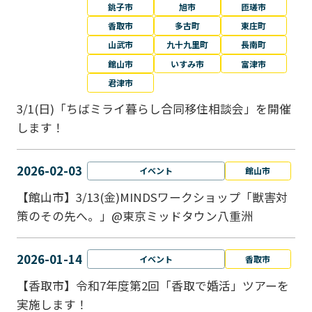
銚子市
旭市
匝瑳市
香取市
多古町
東庄町
山武市
九十九里町
長南町
館山市
いすみ市
富津市
君津市
3/1(日)「ちばミライ暮らし合同移住相談会」を開催
します！
2026-02-03
イベント
館山市
【館山市】3/13(金)MINDSワークショップ「獣害対
策のその先へ。」@東京ミッドタウン八重洲
2026-01-14
イベント
香取市
【香取市】令和7年度第2回「香取で婚活」ツアーを
実施します！