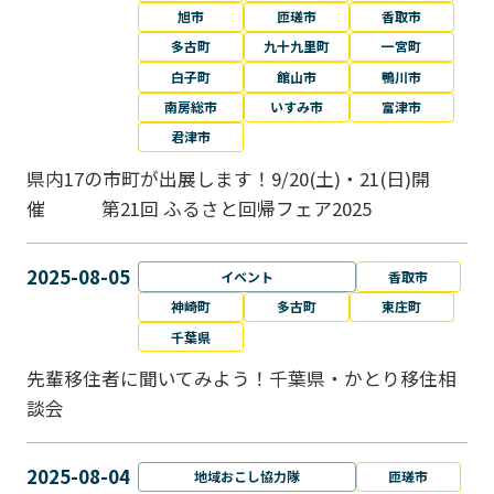
旭市
匝瑳市
香取市
多古町
九十九里町
一宮町
白子町
館山市
鴨川市
南房総市
いすみ市
富津市
君津市
県内17の市町が出展します！9/20(土)・21(日)開
催 第21回 ふるさと回帰フェア2025
2025-08-05
イベント
香取市
神崎町
多古町
東庄町
千葉県
先輩移住者に聞いてみよう！千葉県・かとり移住相
談会
2025-08-04
地域おこし協力隊
匝瑳市