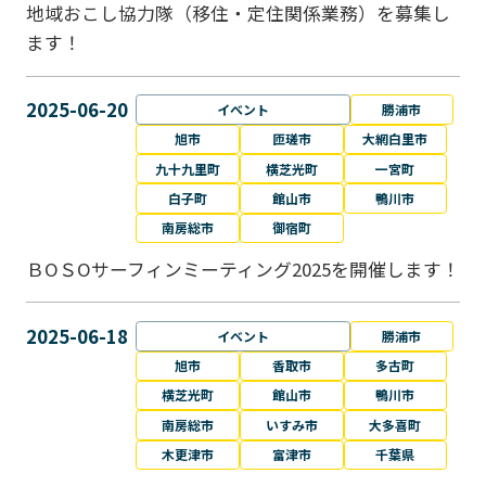
地域おこし協力隊（移住・定住関係業務）を募集し
ます！
2025-06-20
イベント
勝浦市
旭市
匝瑳市
大網白里市
九十九里町
横芝光町
一宮町
白子町
館山市
鴨川市
南房総市
御宿町
ＢОＳОサーフィンミーティング2025を開催します！
2025-06-18
イベント
勝浦市
旭市
香取市
多古町
横芝光町
館山市
鴨川市
南房総市
いすみ市
大多喜町
木更津市
富津市
千葉県