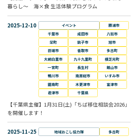
暮らし～ 海×食 生活体験プログラム
2025-12-10
イベント
勝浦市
千葉市
成田市
八街市
栄町
銚子市
旭市
匝瑳市
香取市
多古町
大網白里市
九十九里町
横芝光町
一宮町
長生村
館山市
鴨川市
南房総市
いすみ市
鋸南町
木更津市
富津市
君津市
千葉県
【千葉県主催】1月31日(土)「ちば移住相談会2026」
を開催します！
2025-11-25
地域おこし協力隊
多古町