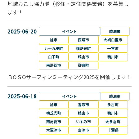
地域おこし協力隊（移住・定住関係業務）を募集し
ます！
2025-06-20
イベント
勝浦市
旭市
匝瑳市
大網白里市
九十九里町
横芝光町
一宮町
白子町
館山市
鴨川市
南房総市
御宿町
ＢОＳОサーフィンミーティング2025を開催します！
2025-06-18
イベント
勝浦市
旭市
香取市
多古町
横芝光町
館山市
鴨川市
南房総市
いすみ市
大多喜町
木更津市
富津市
千葉県