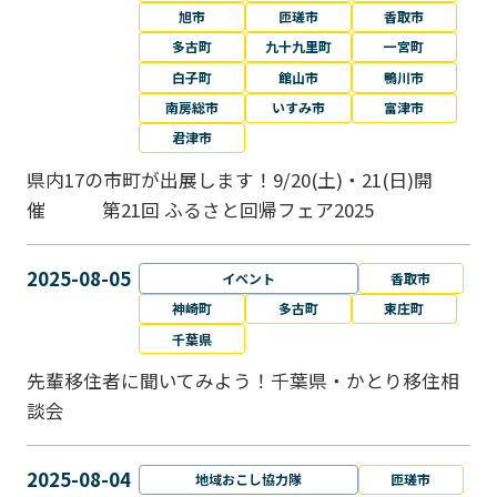
旭市
匝瑳市
香取市
多古町
九十九里町
一宮町
白子町
館山市
鴨川市
南房総市
いすみ市
富津市
君津市
県内17の市町が出展します！9/20(土)・21(日)開
催 第21回 ふるさと回帰フェア2025
2025-08-05
イベント
香取市
神崎町
多古町
東庄町
千葉県
先輩移住者に聞いてみよう！千葉県・かとり移住相
談会
2025-08-04
地域おこし協力隊
匝瑳市