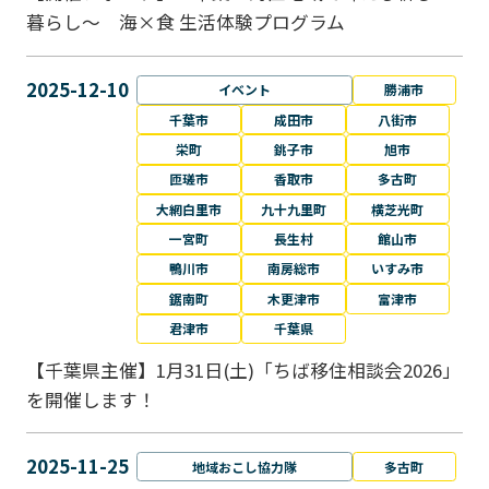
暮らし～ 海×食 生活体験プログラム
2025-12-10
イベント
勝浦市
千葉市
成田市
八街市
栄町
銚子市
旭市
匝瑳市
香取市
多古町
大網白里市
九十九里町
横芝光町
一宮町
長生村
館山市
鴨川市
南房総市
いすみ市
鋸南町
木更津市
富津市
君津市
千葉県
【千葉県主催】1月31日(土)「ちば移住相談会2026」
を開催します！
2025-11-25
地域おこし協力隊
多古町