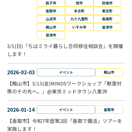
銚子市
旭市
匝瑳市
香取市
多古町
東庄町
山武市
九十九里町
長南町
館山市
いすみ市
富津市
君津市
3/1(日)「ちばミライ暮らし合同移住相談会」を開催
します！
2026-02-03
イベント
館山市
【館山市】3/13(金)MINDSワークショップ「獣害対
策のその先へ。」@東京ミッドタウン八重洲
2026-01-14
イベント
香取市
【香取市】令和7年度第2回「香取で婚活」ツアーを
実施します！