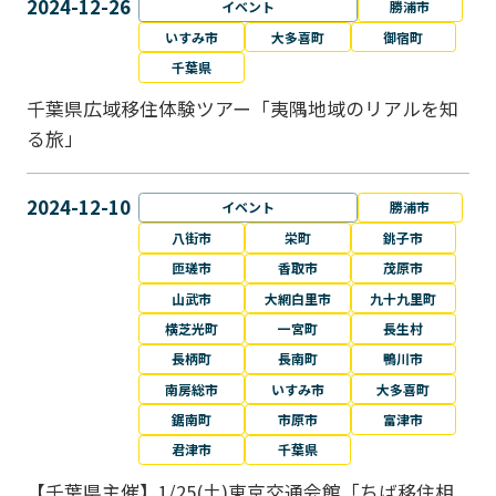
2024-12-26
イベント
勝浦市
いすみ市
大多喜町
御宿町
千葉県
千葉県広域移住体験ツアー「夷隅地域のリアルを知
る旅」
2024-12-10
イベント
勝浦市
八街市
栄町
銚子市
匝瑳市
香取市
茂原市
山武市
大網白里市
九十九里町
横芝光町
一宮町
長生村
長柄町
長南町
鴨川市
南房総市
いすみ市
大多喜町
鋸南町
市原市
富津市
君津市
千葉県
【千葉県主催】1/25(土)東京交通会館「ちば移住相