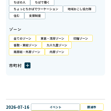
ちばの人
ちばで働く
ちょっとちかばでワーケーション
地域おこし協力隊
住む
支援制度
ゾーン
全てのゾーン
東葛・湾岸ゾーン
印旛ゾーン
香取・東総ゾーン
九十九里ゾーン
南房総・外房ゾーン
内房ゾーン
市町村
2026-07-16
イベント
勝浦市