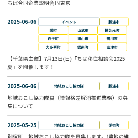
ちば合同企業説明会IN東京
2025-06-06
イベント
勝浦市
栄町
山武市
横芝光町
白子町
館山市
鴨川市
大多喜町
鋸南町
富津市
【千葉県主催】7月13日(日)「ちば移住相談会2025
夏」を開催します！
2025-06-06
地域おこし協力隊
勝浦市
地域おこし協力隊員（情報格差解消推進業務）の募
集について
2025-05-25
地域おこし協力隊
御宿町
御宿町 地域おこし協力隊を募集します。(農地の維