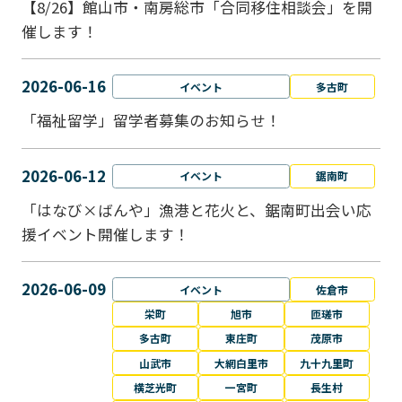
【8/26】館山市・南房総市「合同移住相談会」を開
催します！
2026-06-16
イベント
多古町
「福祉留学」留学者募集のお知らせ！
2026-06-12
イベント
鋸南町
「はなび×ばんや」漁港と花火と、鋸南町出会い応
援イベント開催します！
2026-06-09
イベント
佐倉市
栄町
旭市
匝瑳市
多古町
東庄町
茂原市
山武市
大網白里市
九十九里町
横芝光町
一宮町
長生村