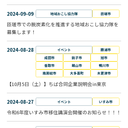
2024-09-09
地域おこし協力隊
匝瑳市
匝瑳市での脱炭素化を推進する地域おこし協⼒隊を
募集します！
2024-08-28
イベント
勝浦市
成田市
銚子市
旭市
香取市
館山市
鴨川市
南房総市
大多喜町
木更津市
【10月5日（土）】ちば合同企業説明会in東京
2024-08-27
イベント
いすみ市
令和6年度いすみ市移住講演会開催のお知らせ！！！