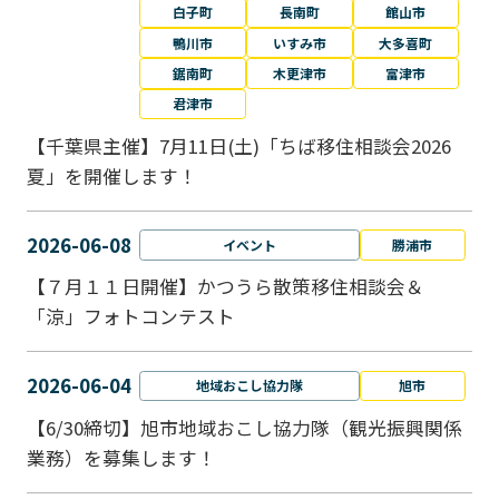
白子町
長南町
館山市
鴨川市
いすみ市
大多喜町
鋸南町
木更津市
富津市
君津市
【千葉県主催】7月11日(土)「ちば移住相談会2026
夏」を開催します！
2026-06-08
イベント
勝浦市
【７月１１日開催】かつうら散策移住相談会＆
「涼」フォトコンテスト
2026-06-04
地域おこし協力隊
旭市
【6/30締切】旭市地域おこし協力隊（観光振興関係
業務）を募集します！