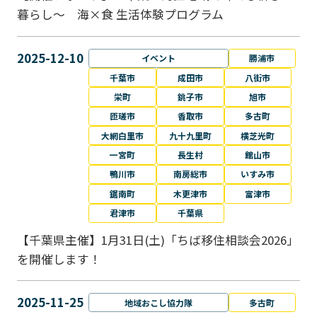
暮らし～ 海×食 生活体験プログラム
2025-12-10
イベント
勝浦市
千葉市
成田市
八街市
栄町
銚子市
旭市
匝瑳市
香取市
多古町
大網白里市
九十九里町
横芝光町
一宮町
長生村
館山市
鴨川市
南房総市
いすみ市
鋸南町
木更津市
富津市
君津市
千葉県
【千葉県主催】1月31日(土)「ちば移住相談会2026」
を開催します！
2025-11-25
地域おこし協力隊
多古町