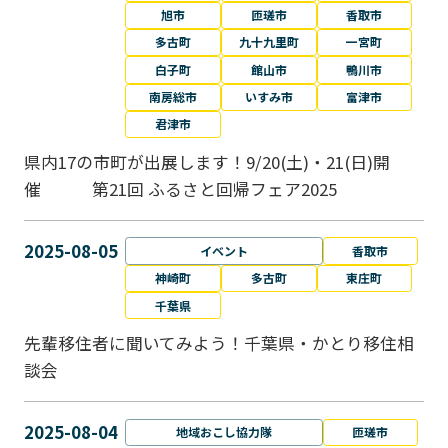
旭市
匝瑳市
香取市
多古町
九十九里町
一宮町
白子町
館山市
鴨川市
南房総市
いすみ市
富津市
君津市
県内17の市町が出展します！9/20(土)・21(日)開
催 第21回 ふるさと回帰フェア2025
2025-08-05
イベント
香取市
神崎町
多古町
東庄町
千葉県
先輩移住者に聞いてみよう！千葉県・かとり移住相
談会
2025-08-04
地域おこし協力隊
匝瑳市