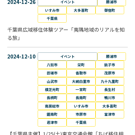
2024-12-26
イベント
勝浦市
いすみ市
大多喜町
御宿町
千葉県
千葉県広域移住体験ツアー「夷隅地域のリアルを知
る旅」
2024-12-10
イベント
勝浦市
八街市
栄町
銚子市
匝瑳市
香取市
茂原市
山武市
大網白里市
九十九里町
横芝光町
一宮町
長生村
長柄町
長南町
鴨川市
南房総市
いすみ市
大多喜町
鋸南町
市原市
富津市
君津市
千葉県
【千葉県主催】1/25(土)東京交通会館「ちば移住相