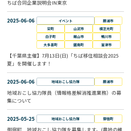
ちば合同企業説明会IN東京
2025-06-06
イベント
勝浦市
栄町
山武市
横芝光町
白子町
館山市
鴨川市
大多喜町
鋸南町
富津市
【千葉県主催】7月13日(日)「ちば移住相談会2025
夏」を開催します！
2025-06-06
地域おこし協力隊
勝浦市
地域おこし協力隊員（情報格差解消推進業務）の募
集について
2025-05-25
地域おこし協力隊
御宿町
御宿町 地域おこし協力隊を募集します。(農地の維