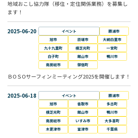
地域おこし協力隊（移住・定住関係業務）を募集し
ます！
2025-06-20
イベント
勝浦市
旭市
匝瑳市
大網白里市
九十九里町
横芝光町
一宮町
白子町
館山市
鴨川市
南房総市
御宿町
ＢОＳОサーフィンミーティング2025を開催します！
2025-06-18
イベント
勝浦市
旭市
香取市
多古町
横芝光町
館山市
鴨川市
南房総市
いすみ市
大多喜町
木更津市
富津市
千葉県