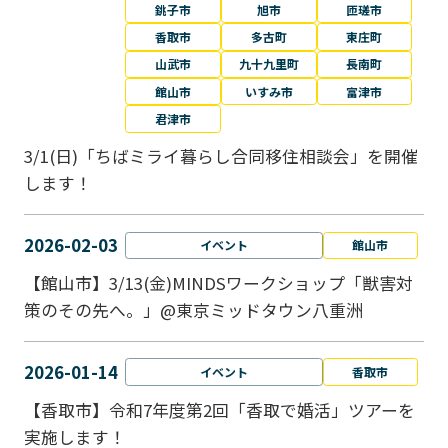
銚子市
旭市
匝瑳市
香取市
多古町
東庄町
山武市
九十九里町
長南町
館山市
いすみ市
富津市
君津市
3/1(日)「ちばミライ暮らし合同移住相談会」を開催
します！
2026-02-03
イベント
館山市
【館山市】3/13(金)MINDSワークショップ「獣害対
策のその先へ。」@東京ミッドタウン八重洲
2026-01-14
イベント
香取市
【香取市】令和7年度第2回「香取で婚活」ツアーを
実施します！