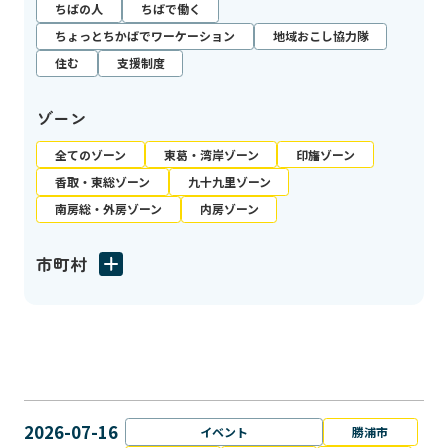
ちばの人
ちばで働く
ちょっとちかばでワーケーション
地域おこし協力隊
住む
支援制度
ゾーン
全てのゾーン
東葛・湾岸ゾーン
印旛ゾーン
香取・東総ゾーン
九十九里ゾーン
南房総・外房ゾーン
内房ゾーン
市町村
2026-07-16
イベント
勝浦市