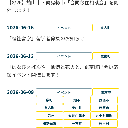
【8/26】館山市・南房総市「合同移住相談会」を開
催します！
2026-06-16
イベント
多古町
「福祉留学」留学者募集のお知らせ！
2026-06-12
イベント
鋸南町
「はなび×ばんや」漁港と花火と、鋸南町出会い応
援イベント開催します！
2026-06-09
イベント
佐倉市
栄町
旭市
匝瑳市
多古町
東庄町
茂原市
山武市
大網白里市
九十九里町
横芝光町
一宮町
長生村