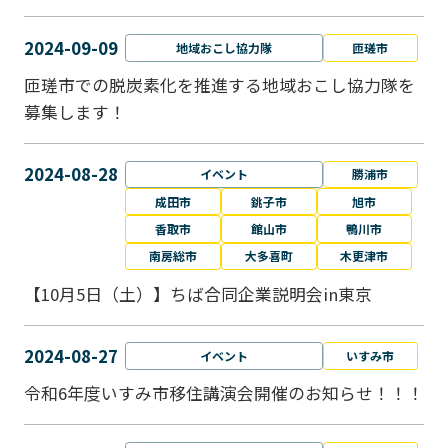
2024-09-09
地域おこし協力隊
匝瑳市
匝瑳市での脱炭素化を推進する地域おこし協⼒隊を
募集します！
2024-08-28
イベント
勝浦市
成田市
銚子市
旭市
香取市
館山市
鴨川市
南房総市
大多喜町
木更津市
【10月5日（土）】ちば合同企業説明会in東京
2024-08-27
イベント
いすみ市
令和6年度いすみ市移住講演会開催のお知らせ！！！