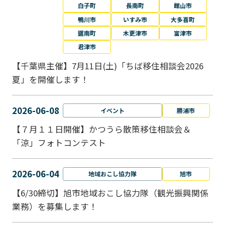
白子町
長南町
館山市
鴨川市
いすみ市
大多喜町
鋸南町
木更津市
富津市
君津市
【千葉県主催】7月11日(土)「ちば移住相談会2026
夏」を開催します！
2026-06-08
イベント
勝浦市
【７月１１日開催】かつうら散策移住相談会＆
「涼」フォトコンテスト
2026-06-04
地域おこし協力隊
旭市
【6/30締切】旭市地域おこし協力隊（観光振興関係
業務）を募集します！