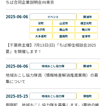
ちば合同企業説明会IN東京
2025-06-06
イベント
勝浦市
栄町
山武市
横芝光町
白子町
館山市
鴨川市
大多喜町
鋸南町
富津市
【千葉県主催】7月13日(日)「ちば移住相談会2025
夏」を開催します！
2025-06-06
地域おこし協力隊
勝浦市
地域おこし協力隊員（情報格差解消推進業務）の募
集について
2025-05-25
地域おこし協力隊
御宿町
御宿町 地域おこし協力隊を募集します。(農地の維