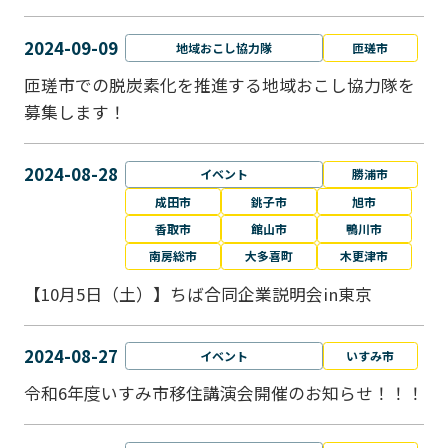
2024-09-09
地域おこし協力隊
匝瑳市
匝瑳市での脱炭素化を推進する地域おこし協⼒隊を
募集します！
2024-08-28
イベント
勝浦市
成田市
銚子市
旭市
香取市
館山市
鴨川市
南房総市
大多喜町
木更津市
【10月5日（土）】ちば合同企業説明会in東京
2024-08-27
イベント
いすみ市
令和6年度いすみ市移住講演会開催のお知らせ！！！