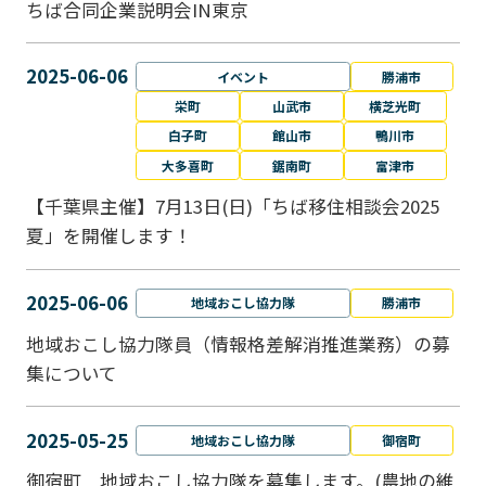
ちば合同企業説明会IN東京
2025-06-06
イベント
勝浦市
栄町
山武市
横芝光町
白子町
館山市
鴨川市
大多喜町
鋸南町
富津市
【千葉県主催】7月13日(日)「ちば移住相談会2025
夏」を開催します！
2025-06-06
地域おこし協力隊
勝浦市
地域おこし協力隊員（情報格差解消推進業務）の募
集について
2025-05-25
地域おこし協力隊
御宿町
御宿町 地域おこし協力隊を募集します。(農地の維