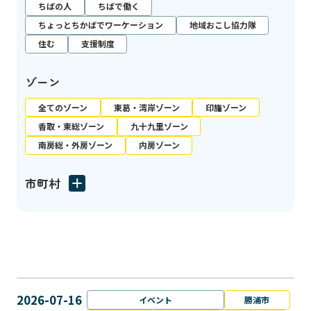
ちばの人
ちばで働く
ちょっとちかばでワーケーション
地域おこし協力隊
住む
支援制度
ゾーン
全てのゾーン
東葛・湾岸ゾーン
印旛ゾーン
香取・東総ゾーン
九十九里ゾーン
南房総・外房ゾーン
内房ゾーン
市町村
2026-07-16
イベント
勝浦市