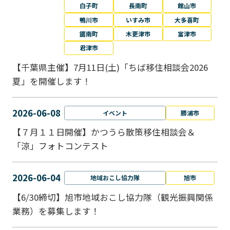
白子町
長南町
館山市
鴨川市
いすみ市
大多喜町
鋸南町
木更津市
富津市
君津市
【千葉県主催】7月11日(土)「ちば移住相談会2026
夏」を開催します！
2026-06-08
イベント
勝浦市
【７月１１日開催】かつうら散策移住相談会＆
「涼」フォトコンテスト
2026-06-04
地域おこし協力隊
旭市
【6/30締切】旭市地域おこし協力隊（観光振興関係
業務）を募集します！