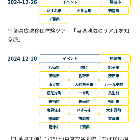
2024-12-26
イベント
勝浦市
いすみ市
大多喜町
御宿町
千葉県
千葉県広域移住体験ツアー「夷隅地域のリアルを知
る旅」
2024-12-10
イベント
勝浦市
八街市
栄町
銚子市
匝瑳市
香取市
茂原市
山武市
大網白里市
九十九里町
横芝光町
一宮町
長生村
長柄町
長南町
鴨川市
南房総市
いすみ市
大多喜町
鋸南町
市原市
富津市
君津市
千葉県
【千葉県主催】1/25(土)東京交通会館「ちば移住相