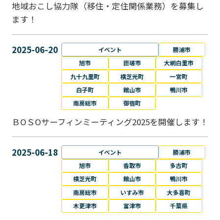
地域おこし協力隊（移住・定住関係業務）を募集し
ます！
2025-06-20
イベント
勝浦市
旭市
匝瑳市
大網白里市
九十九里町
横芝光町
一宮町
白子町
館山市
鴨川市
南房総市
御宿町
ＢОＳОサーフィンミーティング2025を開催します！
2025-06-18
イベント
勝浦市
旭市
香取市
多古町
横芝光町
館山市
鴨川市
南房総市
いすみ市
大多喜町
木更津市
富津市
千葉県