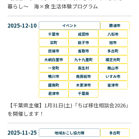
暮らし～ 海×食 生活体験プログラム
2025-12-10
イベント
勝浦市
千葉市
成田市
八街市
栄町
銚子市
旭市
匝瑳市
香取市
多古町
大網白里市
九十九里町
横芝光町
一宮町
長生村
館山市
鴨川市
南房総市
いすみ市
鋸南町
木更津市
富津市
君津市
千葉県
【千葉県主催】1月31日(土)「ちば移住相談会2026」
を開催します！
2025-11-25
地域おこし協力隊
多古町