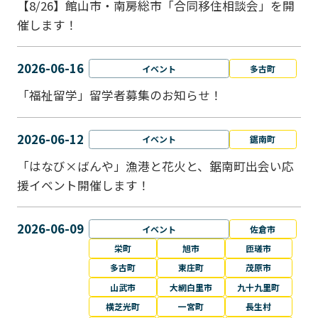
【8/26】館山市・南房総市「合同移住相談会」を開
催します！
2026-06-16
イベント
多古町
「福祉留学」留学者募集のお知らせ！
2026-06-12
イベント
鋸南町
「はなび×ばんや」漁港と花火と、鋸南町出会い応
援イベント開催します！
2026-06-09
イベント
佐倉市
栄町
旭市
匝瑳市
多古町
東庄町
茂原市
山武市
大網白里市
九十九里町
横芝光町
一宮町
長生村