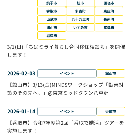
銚子市
旭市
匝瑳市
香取市
多古町
東庄町
山武市
九十九里町
長南町
館山市
いすみ市
富津市
君津市
3/1(日)「ちばミライ暮らし合同移住相談会」を開催
します！
2026-02-03
イベント
館山市
【館山市】3/13(金)MINDSワークショップ「獣害対
策のその先へ。」@東京ミッドタウン八重洲
2026-01-14
イベント
香取市
【香取市】令和7年度第2回「香取で婚活」ツアーを
実施します！