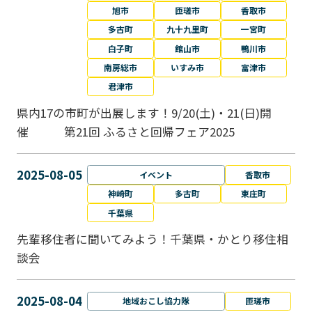
旭市
匝瑳市
香取市
多古町
九十九里町
一宮町
白子町
館山市
鴨川市
南房総市
いすみ市
富津市
君津市
県内17の市町が出展します！9/20(土)・21(日)開
催 第21回 ふるさと回帰フェア2025
2025-08-05
イベント
香取市
神崎町
多古町
東庄町
千葉県
先輩移住者に聞いてみよう！千葉県・かとり移住相
談会
2025-08-04
地域おこし協力隊
匝瑳市