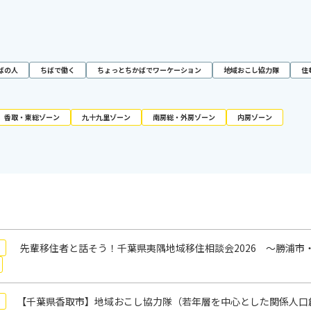
ばの人
ちばで働く
ちょっとちかばでワーケーション
地域おこし協力隊
住
香取・東総ゾーン
九十九里ゾーン
南房総・外房ゾーン
内房ゾーン
先輩移住者と話そう！千葉県夷隅地域移住相談会2026 ～勝浦市
【千葉県香取市】地域おこし協力隊（若年層を中心とした関係人口