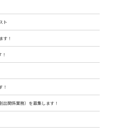
スト
ます！
す！
す！
創出関係業務）を募集します！