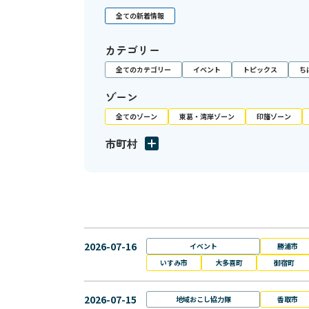
全ての新着情報
カテゴリー
全てのカテゴリー
イベント
トピックス
ち
ゾーン
全てのゾーン
東葛・湾岸ゾーン
印旛ゾーン
市町村
2026-07-16
イベント
勝浦市
いすみ市
大多喜町
御宿町
2026-07-15
地域おこし協力隊
香取市