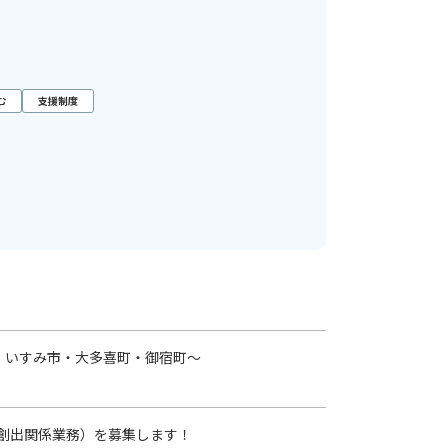
む
支援制度
・いすみ市・大多喜町・御宿町～
創出関係業務）を募集します！