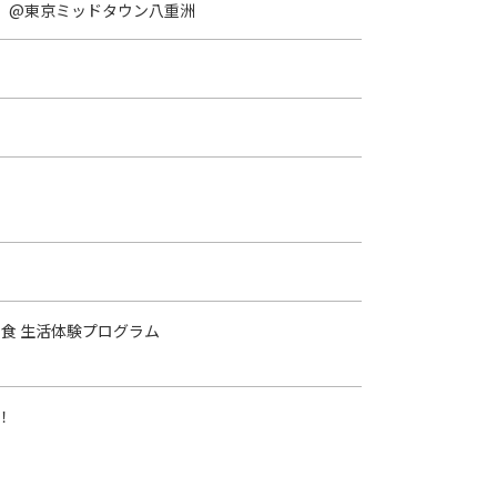
へ。」@東京ミッドタウン八重洲
食 生活体験プログラム
！