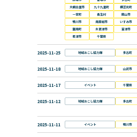
大網白里市
九十九里町
横芝光町
一宮町
長生村
館山市
鴨川市
南房総市
いすみ市
鋸南町
木更津市
富津市
君津市
千葉県
2025-11-25
地域おこし協力隊
多古町
2025-11-18
地域おこし協力隊
山武市
2025-11-17
イベント
千葉県
2025-11-12
地域おこし協力隊
多古町
2025-11-11
イベント
鴨川市