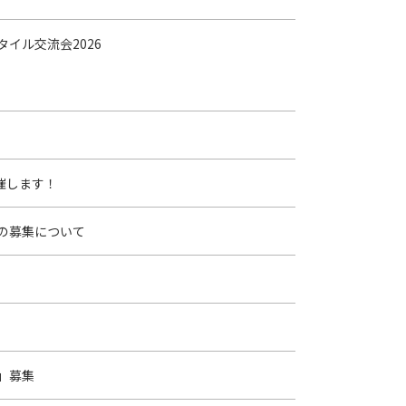
タイル交流会2026
催します！
の募集について
」募集