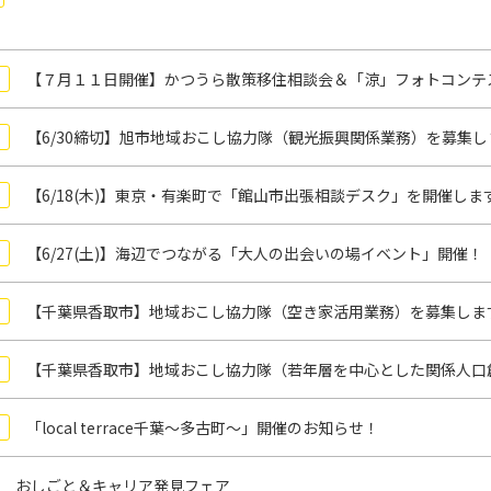
【７月１１日開催】かつうら散策移住相談会＆「涼」フォトコンテ
【6/30締切】旭市地域おこし協力隊（観光振興関係業務）を募集し
【6/18(木)】東京・有楽町で「館山市出張相談デスク」を開催しま
【6/27(土)】海辺でつながる「大人の出会いの場イベント」開催！
【千葉県香取市】地域おこし協力隊（空き家活用業務）を募集しま
【千葉県香取市】地域おこし協力隊（若年層を中心とした関係人口
「local terrace千葉～多古町～」開催のお知らせ！
 おしごと＆キャリア発見フェア