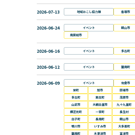
2026-07-13
地域おこし協力隊
香取市
2026-06-24
イベント
館山市
南房総市
2026-06-16
イベント
多古町
2026-06-12
イベント
鋸南町
2026-06-09
イベント
佐倉市
栄町
旭市
匝瑳市
多古町
東庄町
茂原市
山武市
大網白里市
九十九里町
横芝光町
一宮町
長生村
白子町
長南町
館山市
鴨川市
いすみ市
大多喜町
鋸南町
木更津市
富津市