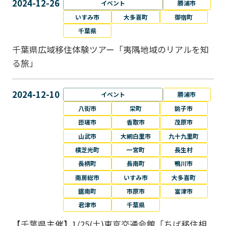
2024-12-26
イベント
勝浦市
いすみ市
大多喜町
御宿町
千葉県
千葉県広域移住体験ツアー「夷隅地域のリアルを知
る旅」
2024-12-10
イベント
勝浦市
八街市
栄町
銚子市
匝瑳市
香取市
茂原市
山武市
大網白里市
九十九里町
横芝光町
一宮町
長生村
長柄町
長南町
鴨川市
南房総市
いすみ市
大多喜町
鋸南町
市原市
富津市
君津市
千葉県
【千葉県主催】1/25(土)東京交通会館「ちば移住相