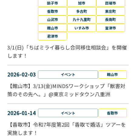
銚子市
旭市
匝瑳市
香取市
多古町
東庄町
山武市
九十九里町
長南町
館山市
いすみ市
富津市
君津市
3/1(日)「ちばミライ暮らし合同移住相談会」を開催
します！
2026-02-03
イベント
館山市
【館山市】3/13(金)MINDSワークショップ「獣害対
策のその先へ。」@東京ミッドタウン八重洲
2026-01-14
イベント
香取市
【香取市】令和7年度第2回「香取で婚活」ツアーを
実施します！