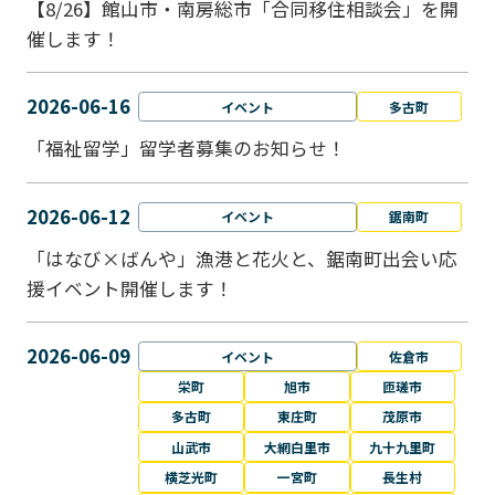
【8/26】館山市・南房総市「合同移住相談会」を開
催します！
2026-06-16
イベント
多古町
「福祉留学」留学者募集のお知らせ！
2026-06-12
イベント
鋸南町
「はなび×ばんや」漁港と花火と、鋸南町出会い応
援イベント開催します！
2026-06-09
イベント
佐倉市
栄町
旭市
匝瑳市
多古町
東庄町
茂原市
山武市
大網白里市
九十九里町
横芝光町
一宮町
長生村