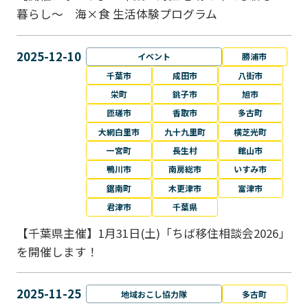
暮らし～ 海×食 生活体験プログラム
2025-12-10
イベント
勝浦市
千葉市
成田市
八街市
栄町
銚子市
旭市
匝瑳市
香取市
多古町
大網白里市
九十九里町
横芝光町
一宮町
長生村
館山市
鴨川市
南房総市
いすみ市
鋸南町
木更津市
富津市
君津市
千葉県
【千葉県主催】1月31日(土)「ちば移住相談会2026」
を開催します！
2025-11-25
地域おこし協力隊
多古町