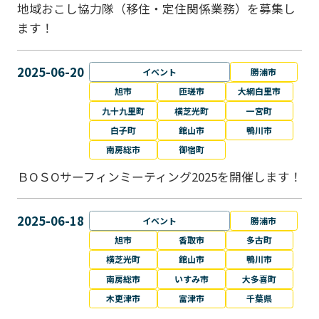
地域おこし協力隊（移住・定住関係業務）を募集し
ます！
2025-06-20
イベント
勝浦市
旭市
匝瑳市
大網白里市
九十九里町
横芝光町
一宮町
白子町
館山市
鴨川市
南房総市
御宿町
ＢОＳОサーフィンミーティング2025を開催します！
2025-06-18
イベント
勝浦市
旭市
香取市
多古町
横芝光町
館山市
鴨川市
南房総市
いすみ市
大多喜町
木更津市
富津市
千葉県