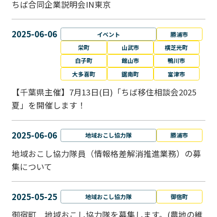
ちば合同企業説明会IN東京
2025-06-06
イベント
勝浦市
栄町
山武市
横芝光町
白子町
館山市
鴨川市
大多喜町
鋸南町
富津市
【千葉県主催】7月13日(日)「ちば移住相談会2025
夏」を開催します！
2025-06-06
地域おこし協力隊
勝浦市
地域おこし協力隊員（情報格差解消推進業務）の募
集について
2025-05-25
地域おこし協力隊
御宿町
御宿町 地域おこし協力隊を募集します。(農地の維