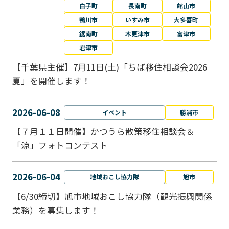
白子町
長南町
館山市
鴨川市
いすみ市
大多喜町
鋸南町
木更津市
富津市
君津市
【千葉県主催】7月11日(土)「ちば移住相談会2026
夏」を開催します！
2026-06-08
イベント
勝浦市
【７月１１日開催】かつうら散策移住相談会＆
「涼」フォトコンテスト
2026-06-04
地域おこし協力隊
旭市
【6/30締切】旭市地域おこし協力隊（観光振興関係
業務）を募集します！