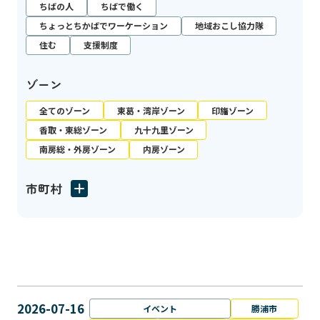
ちばの人
ちばで働く
ちょっとちかばでワーケーション
地域おこし協力隊
住む
支援制度
ゾーン
全てのゾーン
東葛・湾岸ゾーン
印旛ゾーン
香取・東総ゾーン
九十九里ゾーン
南房総・外房ゾーン
内房ゾーン
市町村
2026-07-16
イベント
勝浦市