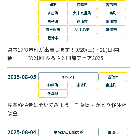
旭市
匝瑳市
香取市
多古町
九十九里町
一宮町
白子町
館山市
鴨川市
南房総市
いすみ市
富津市
君津市
県内17の市町が出展します！9/20(土)・21(日)開
催 第21回 ふるさと回帰フェア2025
2025-08-05
イベント
香取市
神崎町
多古町
東庄町
千葉県
先輩移住者に聞いてみよう！千葉県・かとり移住相
談会
2025-08-04
地域おこし協力隊
匝瑳市