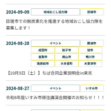
2024-09-09
地域おこし協力隊
匝瑳市
匝瑳市での脱炭素化を推進する地域おこし協⼒隊を
募集します！
2024-08-28
イベント
勝浦市
成田市
銚子市
旭市
香取市
館山市
鴨川市
南房総市
大多喜町
木更津市
【10月5日（土）】ちば合同企業説明会in東京
2024-08-27
イベント
いすみ市
令和6年度いすみ市移住講演会開催のお知らせ！！！