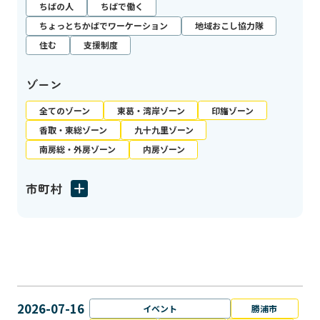
ちばの人
ちばで働く
ちょっとちかばでワーケーション
地域おこし協力隊
住む
支援制度
ゾーン
全てのゾーン
東葛・湾岸ゾーン
印旛ゾーン
香取・東総ゾーン
九十九里ゾーン
南房総・外房ゾーン
内房ゾーン
市町村
2026-07-16
イベント
勝浦市