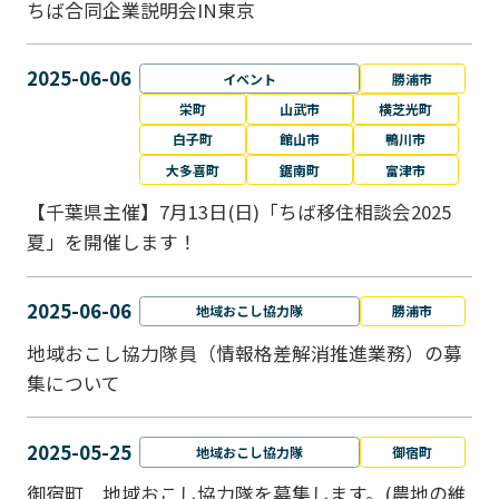
ちば合同企業説明会IN東京
2025-06-06
イベント
勝浦市
栄町
山武市
横芝光町
白子町
館山市
鴨川市
大多喜町
鋸南町
富津市
【千葉県主催】7月13日(日)「ちば移住相談会2025
夏」を開催します！
2025-06-06
地域おこし協力隊
勝浦市
地域おこし協力隊員（情報格差解消推進業務）の募
集について
2025-05-25
地域おこし協力隊
御宿町
御宿町 地域おこし協力隊を募集します。(農地の維