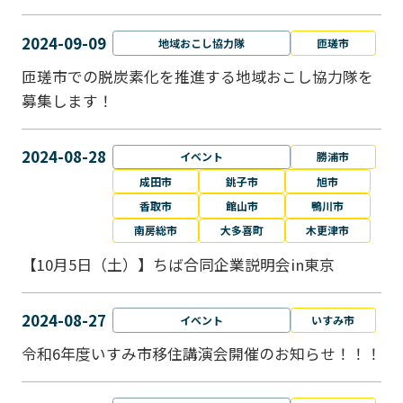
2024-09-09
地域おこし協力隊
匝瑳市
匝瑳市での脱炭素化を推進する地域おこし協⼒隊を
募集します！
2024-08-28
イベント
勝浦市
成田市
銚子市
旭市
香取市
館山市
鴨川市
南房総市
大多喜町
木更津市
【10月5日（土）】ちば合同企業説明会in東京
2024-08-27
イベント
いすみ市
令和6年度いすみ市移住講演会開催のお知らせ！！！