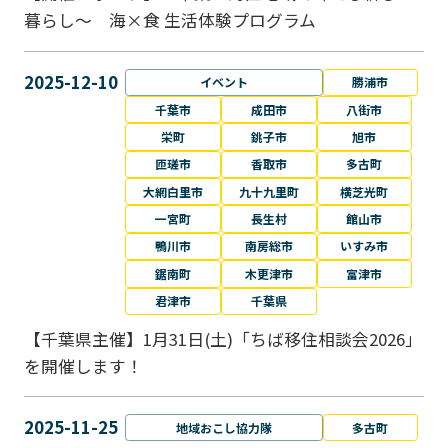
暮らし～ 海×食 生活体験プログラム
2025-12-10
イベント
勝浦市
千葉市
成田市
八街市
栄町
銚子市
旭市
匝瑳市
香取市
多古町
大網白里市
九十九里町
横芝光町
一宮町
長生村
館山市
鴨川市
南房総市
いすみ市
鋸南町
木更津市
富津市
君津市
千葉県
【千葉県主催】1月31日(土)「ちば移住相談会2026」
を開催します！
2025-11-25
地域おこし協力隊
多古町