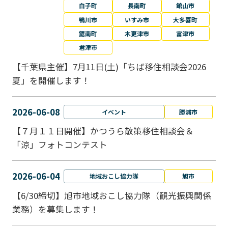
白子町
長南町
館山市
鴨川市
いすみ市
大多喜町
鋸南町
木更津市
富津市
君津市
【千葉県主催】7月11日(土)「ちば移住相談会2026
夏」を開催します！
2026-06-08
イベント
勝浦市
【７月１１日開催】かつうら散策移住相談会＆
「涼」フォトコンテスト
2026-06-04
地域おこし協力隊
旭市
【6/30締切】旭市地域おこし協力隊（観光振興関係
業務）を募集します！