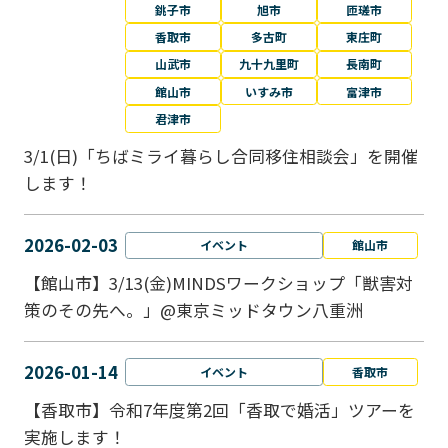
銚子市
旭市
匝瑳市
香取市
多古町
東庄町
山武市
九十九里町
長南町
館山市
いすみ市
富津市
君津市
3/1(日)「ちばミライ暮らし合同移住相談会」を開催
します！
2026-02-03
イベント
館山市
【館山市】3/13(金)MINDSワークショップ「獣害対
策のその先へ。」@東京ミッドタウン八重洲
2026-01-14
イベント
香取市
【香取市】令和7年度第2回「香取で婚活」ツアーを
実施します！