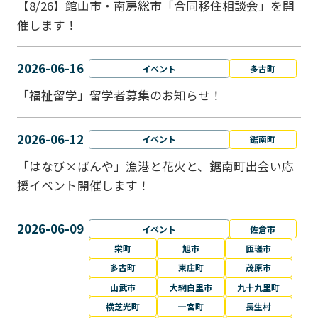
【8/26】館山市・南房総市「合同移住相談会」を開
催します！
2026-06-16
イベント
多古町
「福祉留学」留学者募集のお知らせ！
2026-06-12
イベント
鋸南町
「はなび×ばんや」漁港と花火と、鋸南町出会い応
援イベント開催します！
2026-06-09
イベント
佐倉市
栄町
旭市
匝瑳市
多古町
東庄町
茂原市
山武市
大網白里市
九十九里町
横芝光町
一宮町
長生村