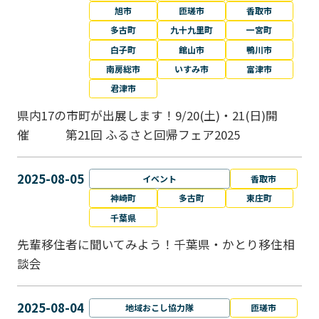
旭市
匝瑳市
香取市
多古町
九十九里町
一宮町
白子町
館山市
鴨川市
南房総市
いすみ市
富津市
君津市
県内17の市町が出展します！9/20(土)・21(日)開
催 第21回 ふるさと回帰フェア2025
2025-08-05
イベント
香取市
神崎町
多古町
東庄町
千葉県
先輩移住者に聞いてみよう！千葉県・かとり移住相
談会
2025-08-04
地域おこし協力隊
匝瑳市