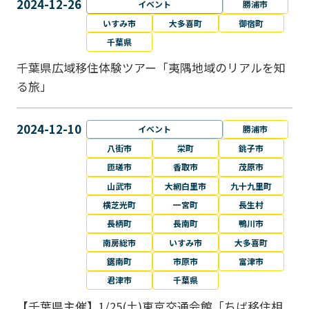
2024-12-26
イベント
勝浦市
いすみ市
大多喜町
御宿町
千葉県
千葉県広域移住体験ツアー「夷隅地域のリアルを知
る旅」
2024-12-10
イベント
勝浦市
八街市
栄町
銚子市
匝瑳市
香取市
茂原市
山武市
大網白里市
九十九里町
横芝光町
一宮町
長生村
長柄町
長南町
鴨川市
南房総市
いすみ市
大多喜町
鋸南町
市原市
富津市
君津市
千葉県
【千葉県主催】1/25(土)東京交通会館「ちば移住相