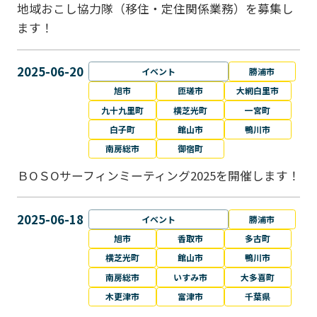
地域おこし協力隊（移住・定住関係業務）を募集し
ます！
2025-06-20
イベント
勝浦市
旭市
匝瑳市
大網白里市
九十九里町
横芝光町
一宮町
白子町
館山市
鴨川市
南房総市
御宿町
ＢОＳОサーフィンミーティング2025を開催します！
2025-06-18
イベント
勝浦市
旭市
香取市
多古町
横芝光町
館山市
鴨川市
南房総市
いすみ市
大多喜町
木更津市
富津市
千葉県