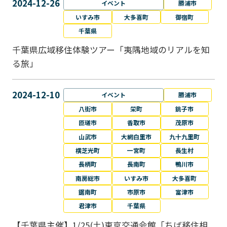
2024-12-26
イベント
勝浦市
いすみ市
大多喜町
御宿町
千葉県
千葉県広域移住体験ツアー「夷隅地域のリアルを知
る旅」
2024-12-10
イベント
勝浦市
八街市
栄町
銚子市
匝瑳市
香取市
茂原市
山武市
大網白里市
九十九里町
横芝光町
一宮町
長生村
長柄町
長南町
鴨川市
南房総市
いすみ市
大多喜町
鋸南町
市原市
富津市
君津市
千葉県
【千葉県主催】1/25(土)東京交通会館「ちば移住相