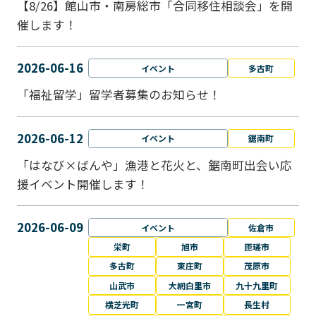
【8/26】館山市・南房総市「合同移住相談会」を開
催します！
2026-06-16
イベント
多古町
「福祉留学」留学者募集のお知らせ！
2026-06-12
イベント
鋸南町
「はなび×ばんや」漁港と花火と、鋸南町出会い応
援イベント開催します！
2026-06-09
イベント
佐倉市
栄町
旭市
匝瑳市
多古町
東庄町
茂原市
山武市
大網白里市
九十九里町
横芝光町
一宮町
長生村