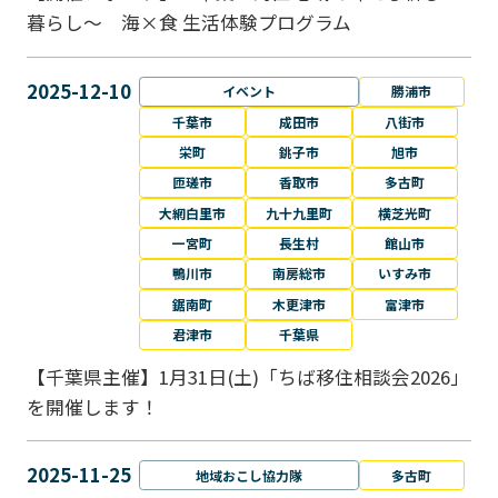
暮らし～ 海×食 生活体験プログラム
2025-12-10
イベント
勝浦市
千葉市
成田市
八街市
栄町
銚子市
旭市
匝瑳市
香取市
多古町
大網白里市
九十九里町
横芝光町
一宮町
長生村
館山市
鴨川市
南房総市
いすみ市
鋸南町
木更津市
富津市
君津市
千葉県
【千葉県主催】1月31日(土)「ちば移住相談会2026」
を開催します！
2025-11-25
地域おこし協力隊
多古町