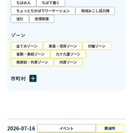
ちばの人
ちばで働く
ちょっとちかばでワーケーション
地域おこし協力隊
住む
支援制度
ゾーン
全てのゾーン
東葛・湾岸ゾーン
印旛ゾーン
香取・東総ゾーン
九十九里ゾーン
南房総・外房ゾーン
内房ゾーン
市町村
2026-07-16
イベント
勝浦市