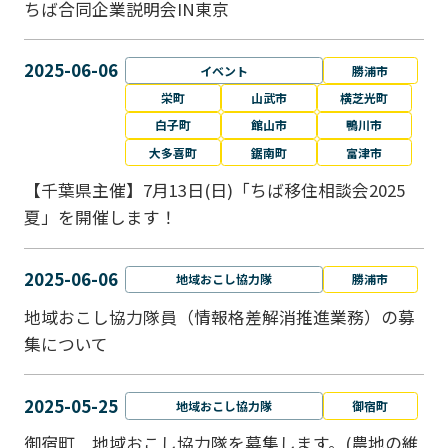
ちば合同企業説明会IN東京
2025-06-06
イベント
勝浦市
栄町
山武市
横芝光町
白子町
館山市
鴨川市
大多喜町
鋸南町
富津市
【千葉県主催】7月13日(日)「ちば移住相談会2025
夏」を開催します！
2025-06-06
地域おこし協力隊
勝浦市
地域おこし協力隊員（情報格差解消推進業務）の募
集について
2025-05-25
地域おこし協力隊
御宿町
御宿町 地域おこし協力隊を募集します。(農地の維