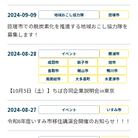
2024-09-09
地域おこし協力隊
匝瑳市
匝瑳市での脱炭素化を推進する地域おこし協⼒隊を
募集します！
2024-08-28
イベント
勝浦市
成田市
銚子市
旭市
香取市
館山市
鴨川市
南房総市
大多喜町
木更津市
【10月5日（土）】ちば合同企業説明会in東京
2024-08-27
イベント
いすみ市
令和6年度いすみ市移住講演会開催のお知らせ！！！