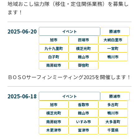
地域おこし協力隊（移住・定住関係業務）を募集し
ます！
2025-06-20
イベント
勝浦市
旭市
匝瑳市
大網白里市
九十九里町
横芝光町
一宮町
白子町
館山市
鴨川市
南房総市
御宿町
ＢОＳОサーフィンミーティング2025を開催します！
2025-06-18
イベント
勝浦市
旭市
香取市
多古町
横芝光町
館山市
鴨川市
南房総市
いすみ市
大多喜町
木更津市
富津市
千葉県