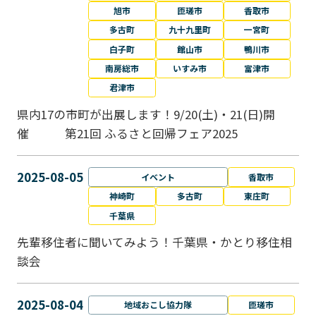
旭市
匝瑳市
香取市
多古町
九十九里町
一宮町
白子町
館山市
鴨川市
南房総市
いすみ市
富津市
君津市
県内17の市町が出展します！9/20(土)・21(日)開
催 第21回 ふるさと回帰フェア2025
2025-08-05
イベント
香取市
神崎町
多古町
東庄町
千葉県
先輩移住者に聞いてみよう！千葉県・かとり移住相
談会
2025-08-04
地域おこし協力隊
匝瑳市