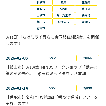
銚子市
旭市
匝瑳市
香取市
多古町
東庄町
山武市
九十九里町
長南町
館山市
いすみ市
富津市
君津市
3/1(日)「ちばミライ暮らし合同移住相談会」を開催
します！
2026-02-03
イベント
館山市
【館山市】3/13(金)MINDSワークショップ「獣害対
策のその先へ。」@東京ミッドタウン八重洲
2026-01-14
イベント
香取市
【香取市】令和7年度第2回「香取で婚活」ツアーを
実施します！