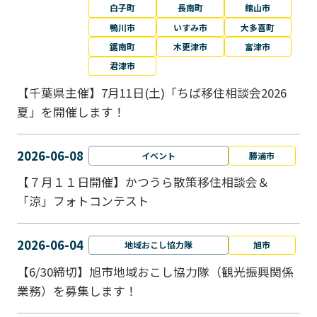
白子町
長南町
館山市
鴨川市
いすみ市
大多喜町
鋸南町
木更津市
富津市
君津市
【千葉県主催】7月11日(土)「ちば移住相談会2026
夏」を開催します！
2026-06-08
イベント
勝浦市
【７月１１日開催】かつうら散策移住相談会＆
「涼」フォトコンテスト
2026-06-04
地域おこし協力隊
旭市
【6/30締切】旭市地域おこし協力隊（観光振興関係
業務）を募集します！