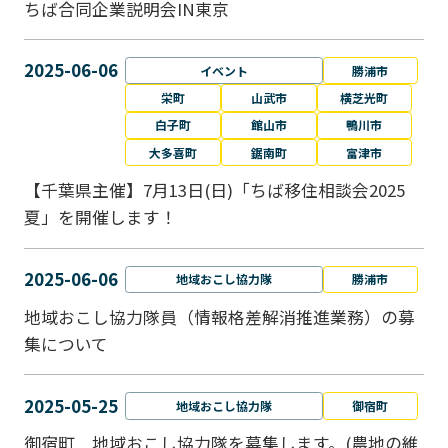
ちば合同企業説明会IN東京
2025-06-06
イベント
勝浦市
栄町
山武市
横芝光町
白子町
館山市
鴨川市
大多喜町
鋸南町
富津市
【千葉県主催】7月13日(日)「ちば移住相談会2025
夏」を開催します！
2025-06-06
地域おこし協力隊
勝浦市
地域おこし協力隊員（情報格差解消推進業務）の募
集について
2025-05-25
地域おこし協力隊
御宿町
御宿町 地域おこし協力隊を募集します。(農地の維