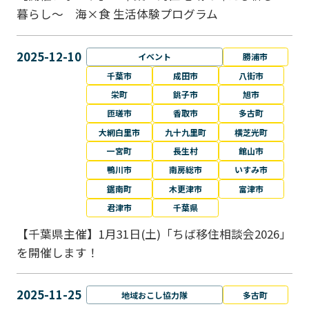
暮らし～ 海×食 生活体験プログラム
2025-12-10
イベント
勝浦市
千葉市
成田市
八街市
栄町
銚子市
旭市
匝瑳市
香取市
多古町
大網白里市
九十九里町
横芝光町
一宮町
長生村
館山市
鴨川市
南房総市
いすみ市
鋸南町
木更津市
富津市
君津市
千葉県
【千葉県主催】1月31日(土)「ちば移住相談会2026」
を開催します！
2025-11-25
地域おこし協力隊
多古町