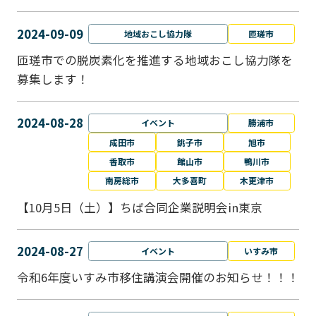
2024-09-09
地域おこし協力隊
匝瑳市
匝瑳市での脱炭素化を推進する地域おこし協⼒隊を
募集します！
2024-08-28
イベント
勝浦市
成田市
銚子市
旭市
香取市
館山市
鴨川市
南房総市
大多喜町
木更津市
【10月5日（土）】ちば合同企業説明会in東京
2024-08-27
イベント
いすみ市
令和6年度いすみ市移住講演会開催のお知らせ！！！