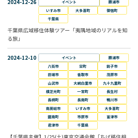
2024-12-26
イベント
勝浦市
いすみ市
大多喜町
御宿町
千葉県
千葉県広域移住体験ツアー「夷隅地域のリアルを知
る旅」
2024-12-10
イベント
勝浦市
八街市
栄町
銚子市
匝瑳市
香取市
茂原市
山武市
大網白里市
九十九里町
横芝光町
一宮町
長生村
長柄町
長南町
鴨川市
南房総市
いすみ市
大多喜町
鋸南町
市原市
富津市
君津市
千葉県
【千葉県主催】1/25(土)東京交通会館「ちば移住相