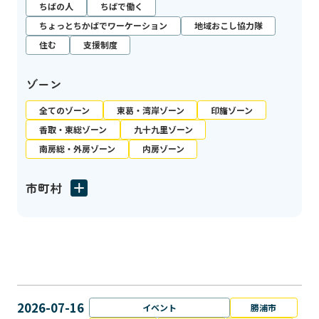
ちばの人
ちばで働く
ちょっとちかばでワーケーション
地域おこし協力隊
住む
支援制度
ゾーン
全てのゾーン
東葛・湾岸ゾーン
印旛ゾーン
香取・東総ゾーン
九十九里ゾーン
南房総・外房ゾーン
内房ゾーン
市町村
2026-07-16
イベント
勝浦市