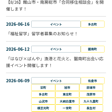
【8/26】館山市・南房総市「合同移住相談会」を開
催します！
2026-06-16
イベント
多古町
「福祉留学」留学者募集のお知らせ！
2026-06-12
イベント
鋸南町
「はなび×ばんや」漁港と花火と、鋸南町出会い応
援イベント開催します！
2026-06-09
イベント
佐倉市
栄町
旭市
匝瑳市
多古町
東庄町
茂原市
山武市
大網白里市
九十九里町
横芝光町
一宮町
長生村