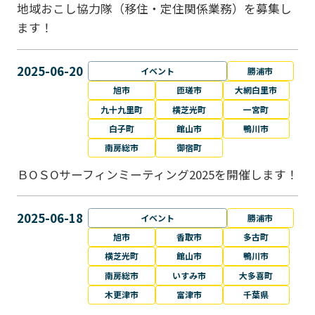
地域おこし協力隊（移住・定住関係業務）を募集し
ます！
2025-06-20
イベント
勝浦市
旭市
匝瑳市
大網白里市
九十九里町
横芝光町
一宮町
白子町
館山市
鴨川市
南房総市
御宿町
ＢОＳОサーフィンミーティング2025を開催します！
2025-06-18
イベント
勝浦市
旭市
香取市
多古町
横芝光町
館山市
鴨川市
南房総市
いすみ市
大多喜町
木更津市
富津市
千葉県