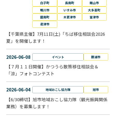
白子町
長南町
館山市
鴨川市
いすみ市
大多喜町
鋸南町
木更津市
富津市
君津市
【千葉県主催】7月11日(土)「ちば移住相談会2026
夏」を開催します！
2026-06-08
イベント
勝浦市
【７月１１日開催】かつうら散策移住相談会＆
「涼」フォトコンテスト
2026-06-04
地域おこし協力隊
旭市
【6/30締切】旭市地域おこし協力隊（観光振興関係
業務）を募集します！