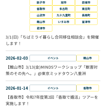
銚子市
旭市
匝瑳市
香取市
多古町
東庄町
山武市
九十九里町
長南町
館山市
いすみ市
富津市
君津市
3/1(日)「ちばミライ暮らし合同移住相談会」を開催
します！
2026-02-03
イベント
館山市
【館山市】3/13(金)MINDSワークショップ「獣害対
策のその先へ。」@東京ミッドタウン八重洲
2026-01-14
イベント
香取市
【香取市】令和7年度第2回「香取で婚活」ツアーを
実施します！