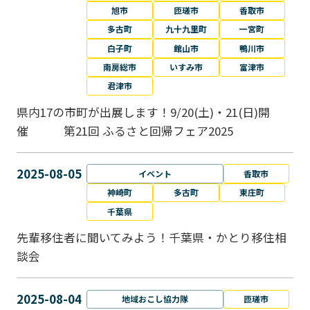
旭市
匝瑳市
香取市
多古町
九十九里町
一宮町
白子町
館山市
鴨川市
南房総市
いすみ市
富津市
君津市
県内17の市町が出展します！9/20(土)・21(日)開
催 第21回 ふるさと回帰フェア2025
2025-08-05
イベント
香取市
神崎町
多古町
東庄町
千葉県
先輩移住者に聞いてみよう！千葉県・かとり移住相
談会
2025-08-04
地域おこし協力隊
匝瑳市