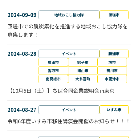
2024-09-09
地域おこし協力隊
匝瑳市
匝瑳市での脱炭素化を推進する地域おこし協⼒隊を
募集します！
2024-08-28
イベント
勝浦市
成田市
銚子市
旭市
香取市
館山市
鴨川市
南房総市
大多喜町
木更津市
【10月5日（土）】ちば合同企業説明会in東京
2024-08-27
イベント
いすみ市
令和6年度いすみ市移住講演会開催のお知らせ！！！