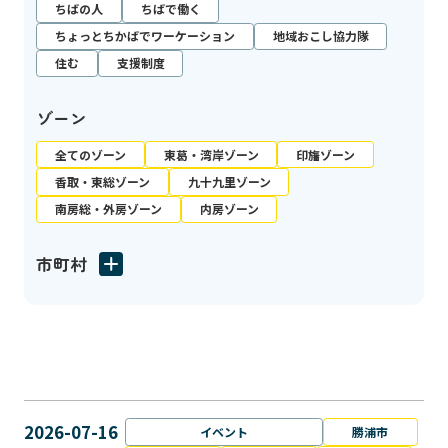
ちばの人
ちばで働く
ちょっとちかばでワーケーション
地域おこし協力隊
住む
支援制度
ゾーン
全てのゾーン
東葛・湾岸ゾーン
印旛ゾーン
香取・東総ゾーン
九十九里ゾーン
南房総・外房ゾーン
内房ゾーン
市町村
2026-07-16
イベント
勝浦市