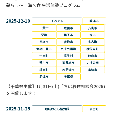
暮らし～ 海×食 生活体験プログラム
2025-12-10
イベント
勝浦市
千葉市
成田市
八街市
栄町
銚子市
旭市
匝瑳市
香取市
多古町
大網白里市
九十九里町
横芝光町
一宮町
長生村
館山市
鴨川市
南房総市
いすみ市
鋸南町
木更津市
富津市
君津市
千葉県
【千葉県主催】1月31日(土)「ちば移住相談会2026」
を開催します！
2025-11-25
地域おこし協力隊
多古町