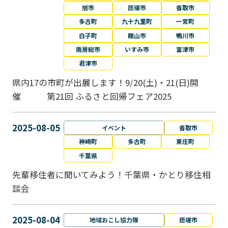
旭市
匝瑳市
香取市
多古町
九十九里町
一宮町
白子町
館山市
鴨川市
南房総市
いすみ市
富津市
君津市
県内17の市町が出展します！9/20(土)・21(日)開
催 第21回 ふるさと回帰フェア2025
2025-08-05
イベント
香取市
神崎町
多古町
東庄町
千葉県
先輩移住者に聞いてみよう！千葉県・かとり移住相
談会
2025-08-04
地域おこし協力隊
匝瑳市