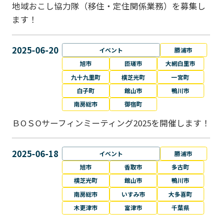
地域おこし協力隊（移住・定住関係業務）を募集し
ます！
2025-06-20
イベント
勝浦市
旭市
匝瑳市
大網白里市
九十九里町
横芝光町
一宮町
白子町
館山市
鴨川市
南房総市
御宿町
ＢОＳОサーフィンミーティング2025を開催します！
2025-06-18
イベント
勝浦市
旭市
香取市
多古町
横芝光町
館山市
鴨川市
南房総市
いすみ市
大多喜町
木更津市
富津市
千葉県