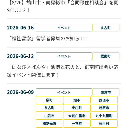
【8/26】館山市・南房総市「合同移住相談会」を開
催します！
2026-06-16
イベント
多古町
「福祉留学」留学者募集のお知らせ！
2026-06-12
イベント
鋸南町
「はなび×ばんや」漁港と花火と、鋸南町出会い応
援イベント開催します！
2026-06-09
イベント
佐倉市
栄町
旭市
匝瑳市
多古町
東庄町
茂原市
山武市
大網白里市
九十九里町
横芝光町
一宮町
長生村