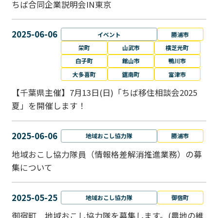
ちば合同企業説明会IN東京
2025-06-06
イベント
勝浦市
栄町
山武市
横芝光町
白子町
館山市
鴨川市
大多喜町
鋸南町
富津市
【千葉県主催】7月13日(日)「ちば移住相談会2025
夏」を開催します！
2025-06-06
地域おこし協力隊
勝浦市
地域おこし協力隊員（情報格差解消推進業務）の募
集について
2025-05-25
地域おこし協力隊
御宿町
御宿町 地域おこし協力隊を募集します。(農地の維