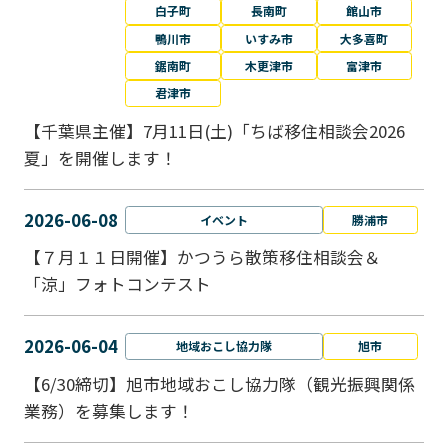
白子町
長南町
館山市
鴨川市
いすみ市
大多喜町
鋸南町
木更津市
富津市
君津市
【千葉県主催】7月11日(土)「ちば移住相談会2026
夏」を開催します！
2026-06-08
イベント
勝浦市
【７月１１日開催】かつうら散策移住相談会＆
「涼」フォトコンテスト
2026-06-04
地域おこし協力隊
旭市
【6/30締切】旭市地域おこし協力隊（観光振興関係
業務）を募集します！