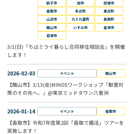
銚子市
旭市
匝瑳市
香取市
多古町
東庄町
山武市
九十九里町
長南町
館山市
いすみ市
富津市
君津市
3/1(日)「ちばミライ暮らし合同移住相談会」を開催
します！
2026-02-03
イベント
館山市
【館山市】3/13(金)MINDSワークショップ「獣害対
策のその先へ。」@東京ミッドタウン八重洲
2026-01-14
イベント
香取市
【香取市】令和7年度第2回「香取で婚活」ツアーを
実施します！