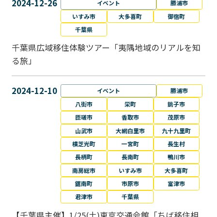
2024-12-26
イベント
勝浦市
いすみ市
大多喜町
御宿町
千葉県
千葉県広域移住体験ツアー「夷隅地域のリアルを知
る旅」
2024-12-10
イベント
勝浦市
八街市
栄町
銚子市
匝瑳市
香取市
茂原市
山武市
大網白里市
九十九里町
横芝光町
一宮町
長生村
長柄町
長南町
鴨川市
南房総市
いすみ市
大多喜町
鋸南町
市原市
富津市
君津市
千葉県
【千葉県主催】1/25(土)東京交通会館「ちば移住相