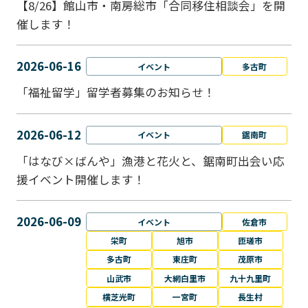
【8/26】館山市・南房総市「合同移住相談会」を開
催します！
2026-06-16
イベント
多古町
「福祉留学」留学者募集のお知らせ！
2026-06-12
イベント
鋸南町
「はなび×ばんや」漁港と花火と、鋸南町出会い応
援イベント開催します！
2026-06-09
イベント
佐倉市
栄町
旭市
匝瑳市
多古町
東庄町
茂原市
山武市
大網白里市
九十九里町
横芝光町
一宮町
長生村