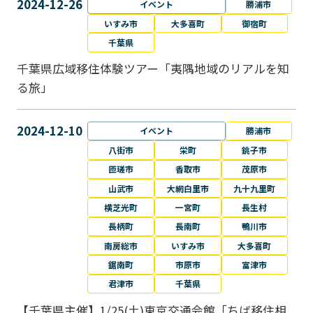
2024-12-26
イベント
勝浦市
いすみ市
大多喜町
御宿町
千葉県
千葉県広域移住体験ツアー「夷隅地域のリアルを知
る旅」
2024-12-10
イベント
勝浦市
八街市
栄町
銚子市
匝瑳市
香取市
茂原市
山武市
大網白里市
九十九里町
横芝光町
一宮町
長生村
長柄町
長南町
鴨川市
南房総市
いすみ市
大多喜町
鋸南町
市原市
富津市
君津市
千葉県
【千葉県主催】1/25(土)東京交通会館「ちば移住相