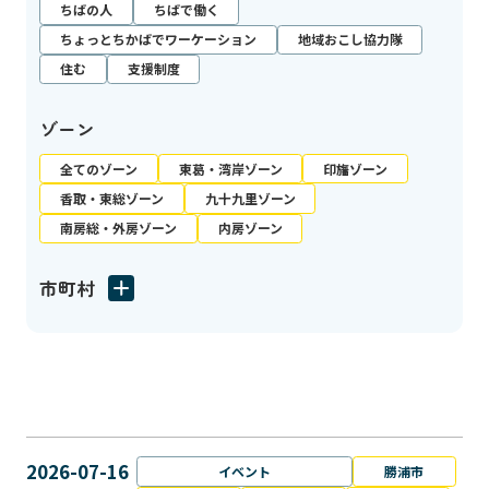
ちばの人
ちばで働く
ちょっとちかばでワーケーション
地域おこし協力隊
住む
支援制度
ゾーン
全てのゾーン
東葛・湾岸ゾーン
印旛ゾーン
香取・東総ゾーン
九十九里ゾーン
南房総・外房ゾーン
内房ゾーン
市町村
2026-07-16
イベント
勝浦市