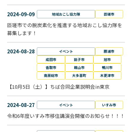
2024-09-09
地域おこし協力隊
匝瑳市
匝瑳市での脱炭素化を推進する地域おこし協⼒隊を
募集します！
2024-08-28
イベント
勝浦市
成田市
銚子市
旭市
香取市
館山市
鴨川市
南房総市
大多喜町
木更津市
【10月5日（土）】ちば合同企業説明会in東京
2024-08-27
イベント
いすみ市
令和6年度いすみ市移住講演会開催のお知らせ！！！