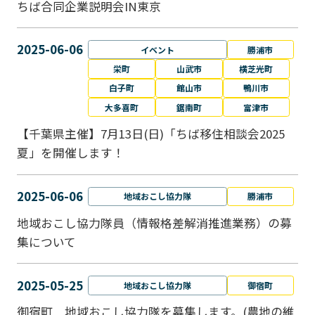
ちば合同企業説明会IN東京
2025-06-06
イベント
勝浦市
栄町
山武市
横芝光町
白子町
館山市
鴨川市
大多喜町
鋸南町
富津市
【千葉県主催】7月13日(日)「ちば移住相談会2025
夏」を開催します！
2025-06-06
地域おこし協力隊
勝浦市
地域おこし協力隊員（情報格差解消推進業務）の募
集について
2025-05-25
地域おこし協力隊
御宿町
御宿町 地域おこし協力隊を募集します。(農地の維