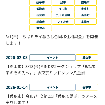
銚子市
旭市
匝瑳市
香取市
多古町
東庄町
山武市
九十九里町
長南町
館山市
いすみ市
富津市
君津市
3/1(日)「ちばミライ暮らし合同移住相談会」を開催
します！
2026-02-03
イベント
館山市
【館山市】3/13(金)MINDSワークショップ「獣害対
策のその先へ。」@東京ミッドタウン八重洲
2026-01-14
イベント
香取市
【香取市】令和7年度第2回「香取で婚活」ツアーを
実施します！