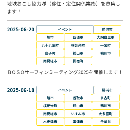
地域おこし協力隊（移住・定住関係業務）を募集し
ます！
2025-06-20
イベント
勝浦市
旭市
匝瑳市
大網白里市
九十九里町
横芝光町
一宮町
白子町
館山市
鴨川市
南房総市
御宿町
ＢОＳОサーフィンミーティング2025を開催します！
2025-06-18
イベント
勝浦市
旭市
香取市
多古町
横芝光町
館山市
鴨川市
南房総市
いすみ市
大多喜町
木更津市
富津市
千葉県