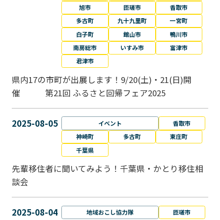
旭市
匝瑳市
香取市
多古町
九十九里町
一宮町
白子町
館山市
鴨川市
南房総市
いすみ市
富津市
君津市
県内17の市町が出展します！9/20(土)・21(日)開
催 第21回 ふるさと回帰フェア2025
2025-08-05
イベント
香取市
神崎町
多古町
東庄町
千葉県
先輩移住者に聞いてみよう！千葉県・かとり移住相
談会
2025-08-04
地域おこし協力隊
匝瑳市