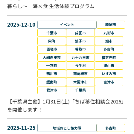
暮らし～ 海×食 生活体験プログラム
2025-12-10
イベント
勝浦市
千葉市
成田市
八街市
栄町
銚子市
旭市
匝瑳市
香取市
多古町
大網白里市
九十九里町
横芝光町
一宮町
長生村
館山市
鴨川市
南房総市
いすみ市
鋸南町
木更津市
富津市
君津市
千葉県
【千葉県主催】1月31日(土)「ちば移住相談会2026」
を開催します！
2025-11-25
地域おこし協力隊
多古町