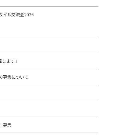
タイル交流会2026
催します！
の募集について
」募集