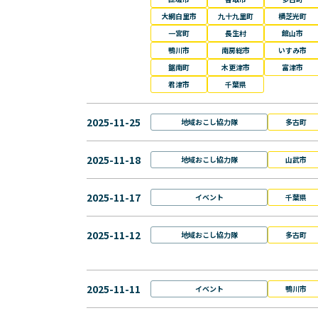
大網白里市
九十九里町
横芝光町
一宮町
長生村
館山市
鴨川市
南房総市
いすみ市
鋸南町
木更津市
富津市
君津市
千葉県
2025-11-25
地域おこし協力隊
多古町
2025-11-18
地域おこし協力隊
山武市
2025-11-17
イベント
千葉県
2025-11-12
地域おこし協力隊
多古町
2025-11-11
イベント
鴨川市