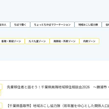
ばの人
ちばで働く
ちょっとちかばでワーケーション
地域おこし協力隊
住
香取・東総ゾーン
九十九里ゾーン
南房総・外房ゾーン
内房ゾーン
先輩移住者と話そう！千葉県夷隅地域移住相談会2026 ～勝浦市
【千葉県香取市】地域おこし協力隊（若年層を中心とした関係人口