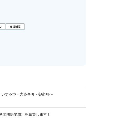
む
支援制度
・いすみ市・大多喜町・御宿町～
創出関係業務）を募集します！