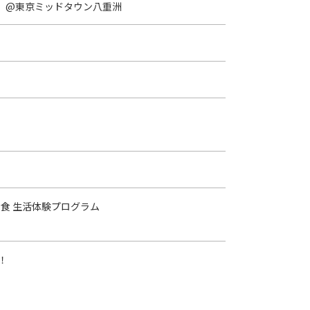
へ。」@東京ミッドタウン八重洲
食 生活体験プログラム
！