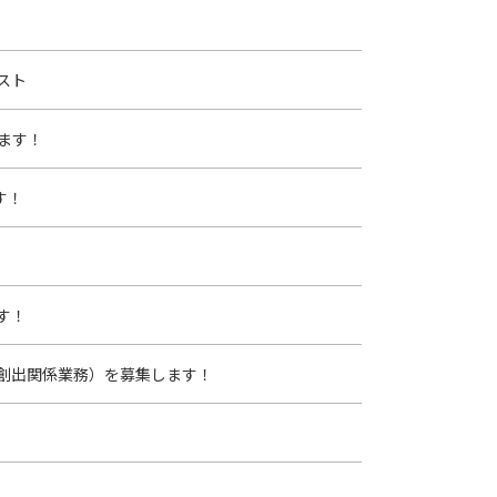
スト
ます！
す！
す！
創出関係業務）を募集します！