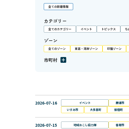
全ての新着情報
カテゴリー
全てのカテゴリー
イベント
トピックス
ち
ゾーン
全てのゾーン
東葛・湾岸ゾーン
印旛ゾーン
市町村
2026-07-16
イベント
勝浦市
いすみ市
大多喜町
御宿町
2026-07-15
地域おこし協力隊
香取市