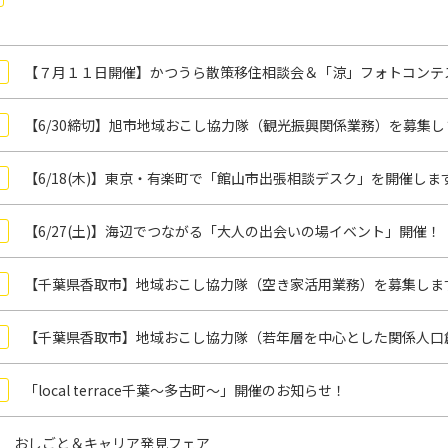
【７月１１日開催】かつうら散策移住相談会＆「涼」フォトコンテ
【6/30締切】旭市地域おこし協力隊（観光振興関係業務）を募集し
【6/18(木)】東京・有楽町で「館山市出張相談デスク」を開催しま
【6/27(土)】海辺でつながる「大人の出会いの場イベント」開催！
【千葉県香取市】地域おこし協力隊（空き家活用業務）を募集しま
【千葉県香取市】地域おこし協力隊（若年層を中心とした関係人口
「local terrace千葉～多古町～」開催のお知らせ！
 おしごと＆キャリア発見フェア