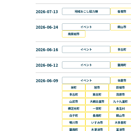
2026-07-13
地域おこし協力隊
香取市
2026-06-24
イベント
館山市
南房総市
2026-06-16
イベント
多古町
2026-06-12
イベント
鋸南町
2026-06-09
イベント
佐倉市
栄町
旭市
匝瑳市
多古町
東庄町
茂原市
山武市
大網白里市
九十九里町
横芝光町
一宮町
長生村
白子町
長南町
館山市
鴨川市
いすみ市
大多喜町
鋸南町
木更津市
富津市