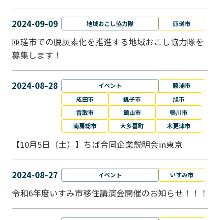
2024-09-09
地域おこし協力隊
匝瑳市
匝瑳市での脱炭素化を推進する地域おこし協⼒隊を
募集します！
2024-08-28
イベント
勝浦市
成田市
銚子市
旭市
香取市
館山市
鴨川市
南房総市
大多喜町
木更津市
【10月5日（土）】ちば合同企業説明会in東京
2024-08-27
イベント
いすみ市
令和6年度いすみ市移住講演会開催のお知らせ！！！