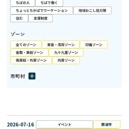
ちばの人
ちばで働く
ちょっとちかばでワーケーション
地域おこし協力隊
住む
支援制度
ゾーン
全てのゾーン
東葛・湾岸ゾーン
印旛ゾーン
香取・東総ゾーン
九十九里ゾーン
南房総・外房ゾーン
内房ゾーン
市町村
2026-07-16
イベント
勝浦市