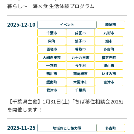
暮らし～ 海×食 生活体験プログラム
2025-12-10
イベント
勝浦市
千葉市
成田市
八街市
栄町
銚子市
旭市
匝瑳市
香取市
多古町
大網白里市
九十九里町
横芝光町
一宮町
長生村
館山市
鴨川市
南房総市
いすみ市
鋸南町
木更津市
富津市
君津市
千葉県
【千葉県主催】1月31日(土)「ちば移住相談会2026」
を開催します！
2025-11-25
地域おこし協力隊
多古町