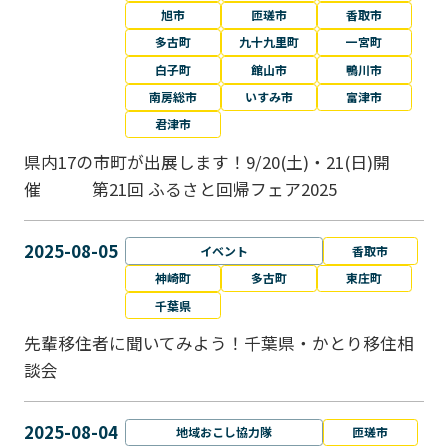
旭市
匝瑳市
香取市
多古町
九十九里町
一宮町
白子町
館山市
鴨川市
南房総市
いすみ市
富津市
君津市
県内17の市町が出展します！9/20(土)・21(日)開
催 第21回 ふるさと回帰フェア2025
2025-08-05
イベント
香取市
神崎町
多古町
東庄町
千葉県
先輩移住者に聞いてみよう！千葉県・かとり移住相
談会
2025-08-04
地域おこし協力隊
匝瑳市