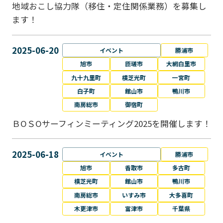
地域おこし協力隊（移住・定住関係業務）を募集し
ます！
2025-06-20
イベント
勝浦市
旭市
匝瑳市
大網白里市
九十九里町
横芝光町
一宮町
白子町
館山市
鴨川市
南房総市
御宿町
ＢОＳОサーフィンミーティング2025を開催します！
2025-06-18
イベント
勝浦市
旭市
香取市
多古町
横芝光町
館山市
鴨川市
南房総市
いすみ市
大多喜町
木更津市
富津市
千葉県