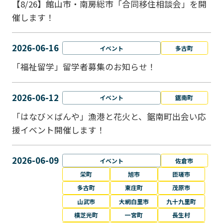
【8/26】館山市・南房総市「合同移住相談会」を開
催します！
2026-06-16
イベント
多古町
「福祉留学」留学者募集のお知らせ！
2026-06-12
イベント
鋸南町
「はなび×ばんや」漁港と花火と、鋸南町出会い応
援イベント開催します！
2026-06-09
イベント
佐倉市
栄町
旭市
匝瑳市
多古町
東庄町
茂原市
山武市
大網白里市
九十九里町
横芝光町
一宮町
長生村