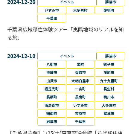
2024-12-26
イベント
勝浦市
いすみ市
大多喜町
御宿町
千葉県
千葉県広域移住体験ツアー「夷隅地域のリアルを知
る旅」
2024-12-10
イベント
勝浦市
八街市
栄町
銚子市
匝瑳市
香取市
茂原市
山武市
大網白里市
九十九里町
横芝光町
一宮町
長生村
長柄町
長南町
鴨川市
南房総市
いすみ市
大多喜町
鋸南町
市原市
富津市
君津市
千葉県
【千葉県主催】1/25(土)東京交通会館「ちば移住相