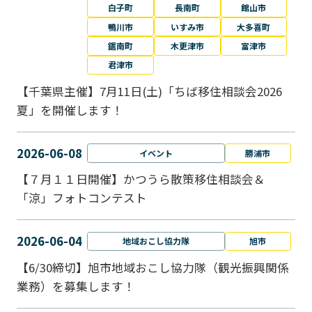
白子町
長南町
館山市
鴨川市
いすみ市
大多喜町
鋸南町
木更津市
富津市
君津市
【千葉県主催】7月11日(土)「ちば移住相談会2026
夏」を開催します！
2026-06-08
イベント
勝浦市
【７月１１日開催】かつうら散策移住相談会＆
「涼」フォトコンテスト
2026-06-04
地域おこし協力隊
旭市
【6/30締切】旭市地域おこし協力隊（観光振興関係
業務）を募集します！