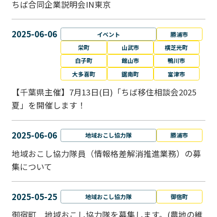
ちば合同企業説明会IN東京
2025-06-06
イベント
勝浦市
栄町
山武市
横芝光町
白子町
館山市
鴨川市
大多喜町
鋸南町
富津市
【千葉県主催】7月13日(日)「ちば移住相談会2025
夏」を開催します！
2025-06-06
地域おこし協力隊
勝浦市
地域おこし協力隊員（情報格差解消推進業務）の募
集について
2025-05-25
地域おこし協力隊
御宿町
御宿町 地域おこし協力隊を募集します。(農地の維