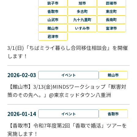
銚子市
旭市
匝瑳市
香取市
多古町
東庄町
山武市
九十九里町
長南町
館山市
いすみ市
富津市
君津市
3/1(日)「ちばミライ暮らし合同移住相談会」を開催
します！
2026-02-03
イベント
館山市
【館山市】3/13(金)MINDSワークショップ「獣害対
策のその先へ。」@東京ミッドタウン八重洲
2026-01-14
イベント
香取市
【香取市】令和7年度第2回「香取で婚活」ツアーを
実施します！