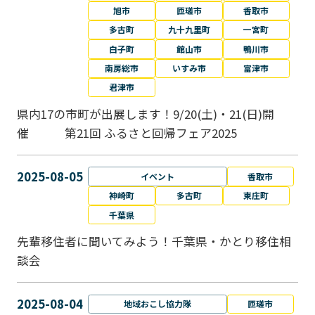
旭市
匝瑳市
香取市
多古町
九十九里町
一宮町
白子町
館山市
鴨川市
南房総市
いすみ市
富津市
君津市
県内17の市町が出展します！9/20(土)・21(日)開
催 第21回 ふるさと回帰フェア2025
2025-08-05
イベント
香取市
神崎町
多古町
東庄町
千葉県
先輩移住者に聞いてみよう！千葉県・かとり移住相
談会
2025-08-04
地域おこし協力隊
匝瑳市