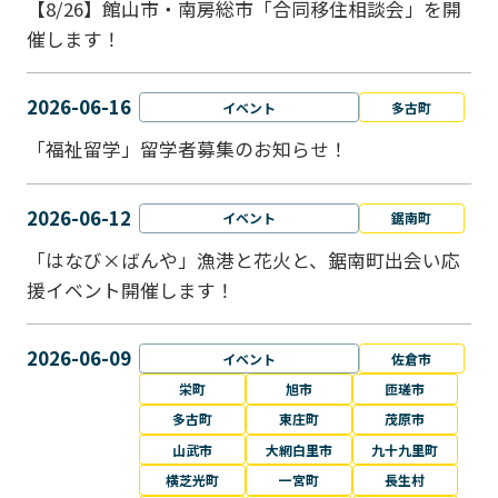
【8/26】館山市・南房総市「合同移住相談会」を開
催します！
2026-06-16
イベント
多古町
「福祉留学」留学者募集のお知らせ！
2026-06-12
イベント
鋸南町
「はなび×ばんや」漁港と花火と、鋸南町出会い応
援イベント開催します！
2026-06-09
イベント
佐倉市
栄町
旭市
匝瑳市
多古町
東庄町
茂原市
山武市
大網白里市
九十九里町
横芝光町
一宮町
長生村