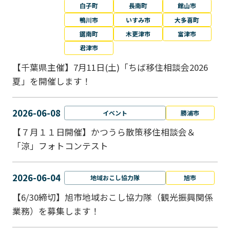
白子町
長南町
館山市
鴨川市
いすみ市
大多喜町
鋸南町
木更津市
富津市
君津市
【千葉県主催】7月11日(土)「ちば移住相談会2026
夏」を開催します！
2026-06-08
イベント
勝浦市
【７月１１日開催】かつうら散策移住相談会＆
「涼」フォトコンテスト
2026-06-04
地域おこし協力隊
旭市
【6/30締切】旭市地域おこし協力隊（観光振興関係
業務）を募集します！