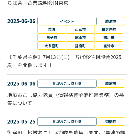
ちば合同企業説明会IN東京
2025-06-06
イベント
勝浦市
栄町
山武市
横芝光町
白子町
館山市
鴨川市
大多喜町
鋸南町
富津市
【千葉県主催】7月13日(日)「ちば移住相談会2025
夏」を開催します！
2025-06-06
地域おこし協力隊
勝浦市
地域おこし協力隊員（情報格差解消推進業務）の募
集について
2025-05-25
地域おこし協力隊
御宿町
御宿町 地域おこし協力隊を募集します。(農地の維