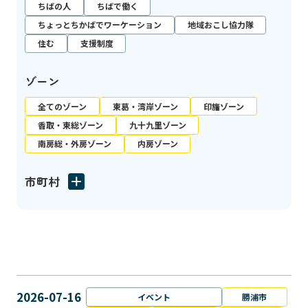
ちばの人
ちばで働く
ちょっとちかばでワーケーション
地域おこし協力隊
住む
支援制度
ゾーン
全てのゾーン
東葛・湾岸ゾーン
印旛ゾーン
香取・東総ゾーン
九十九里ゾーン
南房総・外房ゾーン
内房ゾーン
市町村
2026-07-16
イベント
勝浦市