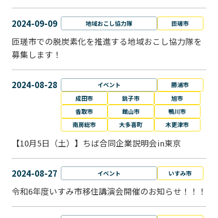
2024-09-09
地域おこし協力隊
匝瑳市
匝瑳市での脱炭素化を推進する地域おこし協⼒隊を
募集します！
2024-08-28
イベント
勝浦市
成田市
銚子市
旭市
香取市
館山市
鴨川市
南房総市
大多喜町
木更津市
【10月5日（土）】ちば合同企業説明会in東京
2024-08-27
イベント
いすみ市
令和6年度いすみ市移住講演会開催のお知らせ！！！