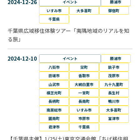
2024-12-26
イベント
勝浦市
いすみ市
大多喜町
御宿町
千葉県
千葉県広域移住体験ツアー「夷隅地域のリアルを知
る旅」
2024-12-10
イベント
勝浦市
八街市
栄町
銚子市
匝瑳市
香取市
茂原市
山武市
大網白里市
九十九里町
横芝光町
一宮町
長生村
長柄町
長南町
鴨川市
南房総市
いすみ市
大多喜町
鋸南町
市原市
富津市
君津市
千葉県
【千葉県主催】1/25(土)東京交通会館「ちば移住相