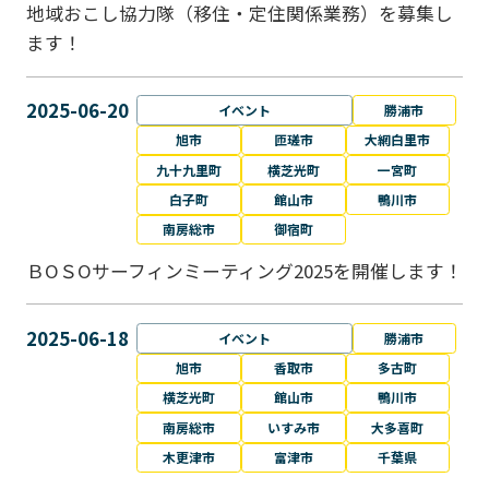
地域おこし協力隊（移住・定住関係業務）を募集し
ます！
2025-06-20
イベント
勝浦市
旭市
匝瑳市
大網白里市
九十九里町
横芝光町
一宮町
白子町
館山市
鴨川市
南房総市
御宿町
ＢОＳОサーフィンミーティング2025を開催します！
2025-06-18
イベント
勝浦市
旭市
香取市
多古町
横芝光町
館山市
鴨川市
南房総市
いすみ市
大多喜町
木更津市
富津市
千葉県