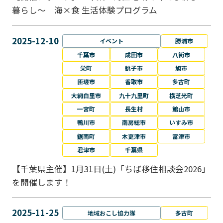
暮らし～ 海×食 生活体験プログラム
2025-12-10
イベント
勝浦市
千葉市
成田市
八街市
栄町
銚子市
旭市
匝瑳市
香取市
多古町
大網白里市
九十九里町
横芝光町
一宮町
長生村
館山市
鴨川市
南房総市
いすみ市
鋸南町
木更津市
富津市
君津市
千葉県
【千葉県主催】1月31日(土)「ちば移住相談会2026」
を開催します！
2025-11-25
地域おこし協力隊
多古町