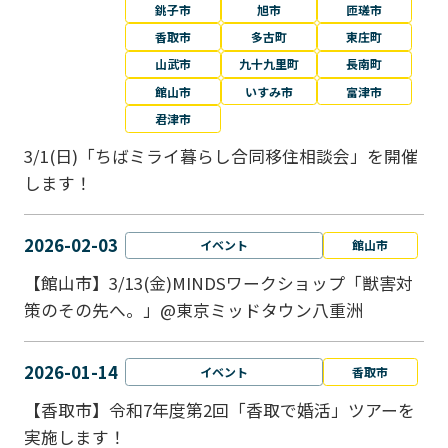
銚子市
旭市
匝瑳市
香取市
多古町
東庄町
山武市
九十九里町
長南町
館山市
いすみ市
富津市
君津市
3/1(日)「ちばミライ暮らし合同移住相談会」を開催
します！
2026-02-03
イベント
館山市
【館山市】3/13(金)MINDSワークショップ「獣害対
策のその先へ。」@東京ミッドタウン八重洲
2026-01-14
イベント
香取市
【香取市】令和7年度第2回「香取で婚活」ツアーを
実施します！