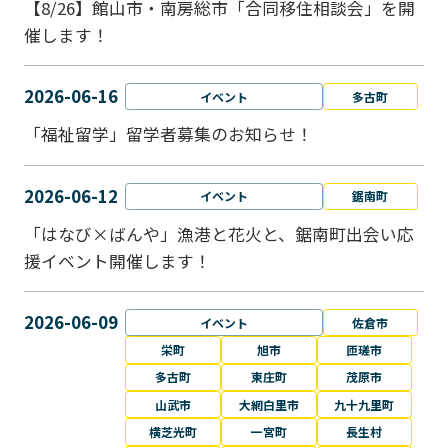
【8/26】館山市・南房総市「合同移住相談会」を開
催します！
2026-06-16
イベント
多古町
「福祉留学」留学者募集のお知らせ！
2026-06-12
イベント
鋸南町
「はなび×ばんや」漁港と花火と、鋸南町出会い応
援イベント開催します！
2026-06-09
イベント
佐倉市
栄町
旭市
匝瑳市
多古町
東庄町
茂原市
山武市
大網白里市
九十九里町
横芝光町
一宮町
長生村