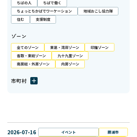
ちばの人
ちばで働く
ちょっとちかばでワーケーション
地域おこし協力隊
住む
支援制度
ゾーン
全てのゾーン
東葛・湾岸ゾーン
印旛ゾーン
香取・東総ゾーン
九十九里ゾーン
南房総・外房ゾーン
内房ゾーン
市町村
2026-07-16
イベント
勝浦市