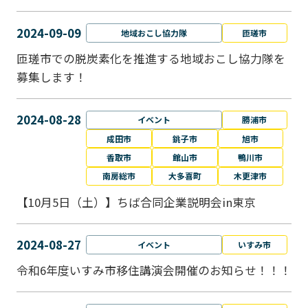
2024-09-09
地域おこし協力隊
匝瑳市
匝瑳市での脱炭素化を推進する地域おこし協⼒隊を
募集します！
2024-08-28
イベント
勝浦市
成田市
銚子市
旭市
香取市
館山市
鴨川市
南房総市
大多喜町
木更津市
【10月5日（土）】ちば合同企業説明会in東京
2024-08-27
イベント
いすみ市
令和6年度いすみ市移住講演会開催のお知らせ！！！