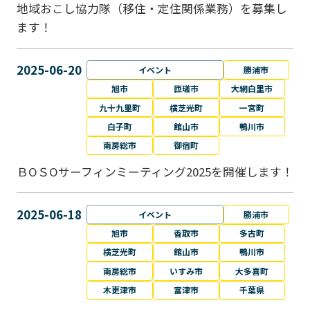
地域おこし協力隊（移住・定住関係業務）を募集し
ます！
2025-06-20
イベント
勝浦市
旭市
匝瑳市
大網白里市
九十九里町
横芝光町
一宮町
白子町
館山市
鴨川市
南房総市
御宿町
ＢОＳОサーフィンミーティング2025を開催します！
2025-06-18
イベント
勝浦市
旭市
香取市
多古町
横芝光町
館山市
鴨川市
南房総市
いすみ市
大多喜町
木更津市
富津市
千葉県