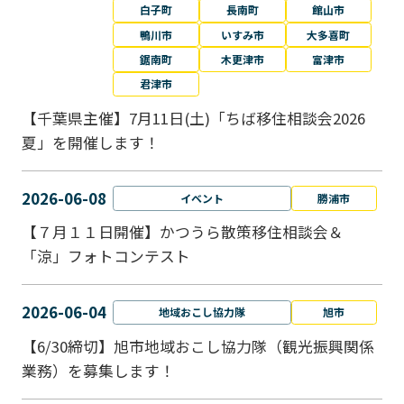
白子町
長南町
館山市
鴨川市
いすみ市
大多喜町
鋸南町
木更津市
富津市
君津市
【千葉県主催】7月11日(土)「ちば移住相談会2026
夏」を開催します！
2026-06-08
イベント
勝浦市
【７月１１日開催】かつうら散策移住相談会＆
「涼」フォトコンテスト
2026-06-04
地域おこし協力隊
旭市
【6/30締切】旭市地域おこし協力隊（観光振興関係
業務）を募集します！