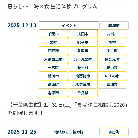
暮らし～ 海×食 生活体験プログラム
2025-12-10
イベント
勝浦市
千葉市
成田市
八街市
栄町
銚子市
旭市
匝瑳市
香取市
多古町
大網白里市
九十九里町
横芝光町
一宮町
長生村
館山市
鴨川市
南房総市
いすみ市
鋸南町
木更津市
富津市
君津市
千葉県
【千葉県主催】1月31日(土)「ちば移住相談会2026」
を開催します！
2025-11-25
地域おこし協力隊
多古町