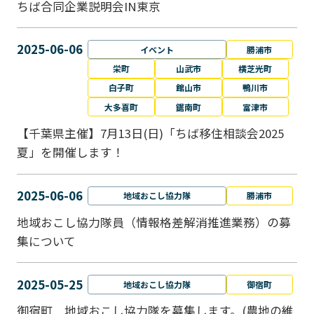
ちば合同企業説明会IN東京
2025-06-06
イベント
勝浦市
栄町
山武市
横芝光町
白子町
館山市
鴨川市
大多喜町
鋸南町
富津市
【千葉県主催】7月13日(日)「ちば移住相談会2025
夏」を開催します！
2025-06-06
地域おこし協力隊
勝浦市
地域おこし協力隊員（情報格差解消推進業務）の募
集について
2025-05-25
地域おこし協力隊
御宿町
御宿町 地域おこし協力隊を募集します。(農地の維