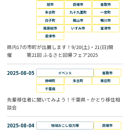
旭市
匝瑳市
香取市
多古町
九十九里町
一宮町
白子町
館山市
鴨川市
南房総市
いすみ市
富津市
君津市
県内17の市町が出展します！9/20(土)・21(日)開
催 第21回 ふるさと回帰フェア2025
2025-08-05
イベント
香取市
神崎町
多古町
東庄町
千葉県
先輩移住者に聞いてみよう！千葉県・かとり移住相
談会
2025-08-04
地域おこし協力隊
匝瑳市