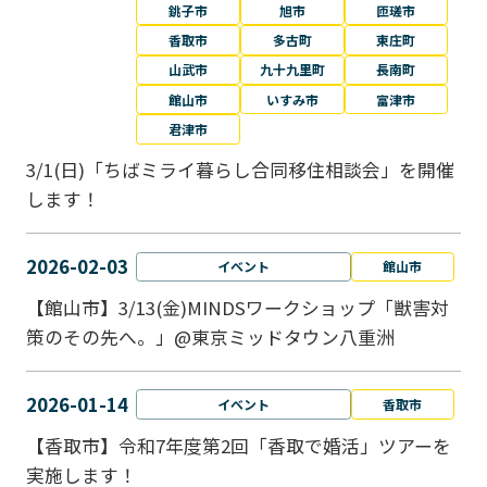
銚子市
旭市
匝瑳市
香取市
多古町
東庄町
山武市
九十九里町
長南町
館山市
いすみ市
富津市
君津市
3/1(日)「ちばミライ暮らし合同移住相談会」を開催
します！
2026-02-03
イベント
館山市
【館山市】3/13(金)MINDSワークショップ「獣害対
策のその先へ。」@東京ミッドタウン八重洲
2026-01-14
イベント
香取市
【香取市】令和7年度第2回「香取で婚活」ツアーを
実施します！