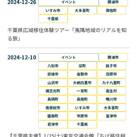
2024-12-26
イベント
勝浦市
いすみ市
大多喜町
御宿町
千葉県
千葉県広域移住体験ツアー「夷隅地域のリアルを知
る旅」
2024-12-10
イベント
勝浦市
八街市
栄町
銚子市
匝瑳市
香取市
茂原市
山武市
大網白里市
九十九里町
横芝光町
一宮町
長生村
長柄町
長南町
鴨川市
南房総市
いすみ市
大多喜町
鋸南町
市原市
富津市
君津市
千葉県
【千葉県主催】1/25(土)東京交通会館「ちば移住相