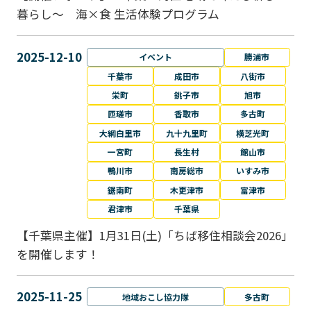
暮らし～ 海×食 生活体験プログラム
2025-12-10
イベント
勝浦市
千葉市
成田市
八街市
栄町
銚子市
旭市
匝瑳市
香取市
多古町
大網白里市
九十九里町
横芝光町
一宮町
長生村
館山市
鴨川市
南房総市
いすみ市
鋸南町
木更津市
富津市
君津市
千葉県
【千葉県主催】1月31日(土)「ちば移住相談会2026」
を開催します！
2025-11-25
地域おこし協力隊
多古町