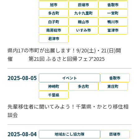
旭市
匝瑳市
香取市
多古町
九十九里町
一宮町
白子町
館山市
鴨川市
南房総市
いすみ市
富津市
君津市
県内17の市町が出展します！9/20(土)・21(日)開
催 第21回 ふるさと回帰フェア2025
2025-08-05
イベント
香取市
神崎町
多古町
東庄町
千葉県
先輩移住者に聞いてみよう！千葉県・かとり移住相
談会
2025-08-04
地域おこし協力隊
匝瑳市