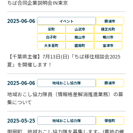
ちば合同企業説明会IN東京
2025-06-06
イベント
勝浦市
栄町
山武市
横芝光町
白子町
館山市
鴨川市
大多喜町
鋸南町
富津市
【千葉県主催】7月13日(日)「ちば移住相談会2025
夏」を開催します！
2025-06-06
地域おこし協力隊
勝浦市
地域おこし協力隊員（情報格差解消推進業務）の募
集について
2025-05-25
地域おこし協力隊
御宿町
御宿町 地域おこし協力隊を募集します。(農地の維