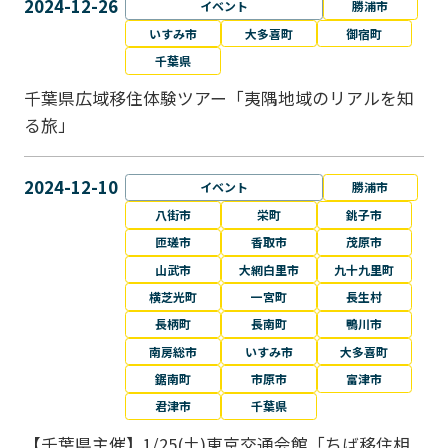
2024-12-26
イベント
勝浦市
いすみ市
大多喜町
御宿町
千葉県
千葉県広域移住体験ツアー「夷隅地域のリアルを知
る旅」
2024-12-10
イベント
勝浦市
八街市
栄町
銚子市
匝瑳市
香取市
茂原市
山武市
大網白里市
九十九里町
横芝光町
一宮町
長生村
長柄町
長南町
鴨川市
南房総市
いすみ市
大多喜町
鋸南町
市原市
富津市
君津市
千葉県
【千葉県主催】1/25(土)東京交通会館「ちば移住相