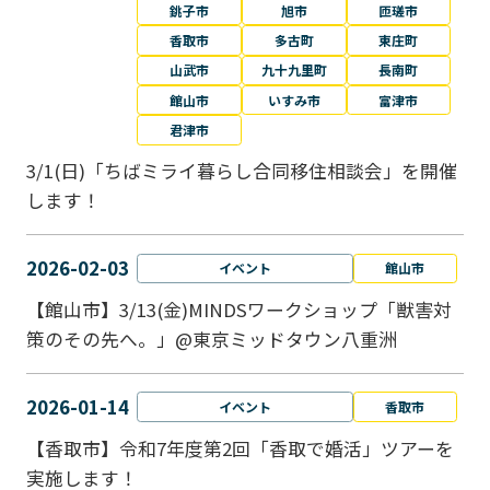
銚子市
旭市
匝瑳市
香取市
多古町
東庄町
山武市
九十九里町
長南町
館山市
いすみ市
富津市
君津市
3/1(日)「ちばミライ暮らし合同移住相談会」を開催
します！
2026-02-03
イベント
館山市
【館山市】3/13(金)MINDSワークショップ「獣害対
策のその先へ。」@東京ミッドタウン八重洲
2026-01-14
イベント
香取市
【香取市】令和7年度第2回「香取で婚活」ツアーを
実施します！