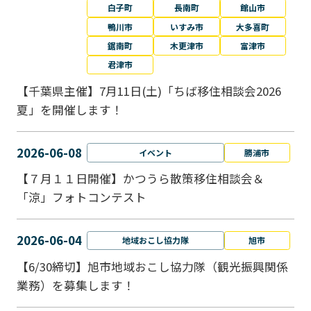
白子町
長南町
館山市
鴨川市
いすみ市
大多喜町
鋸南町
木更津市
富津市
君津市
【千葉県主催】7月11日(土)「ちば移住相談会2026
夏」を開催します！
2026-06-08
イベント
勝浦市
【７月１１日開催】かつうら散策移住相談会＆
「涼」フォトコンテスト
2026-06-04
地域おこし協力隊
旭市
【6/30締切】旭市地域おこし協力隊（観光振興関係
業務）を募集します！