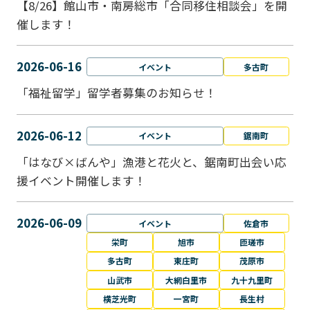
【8/26】館山市・南房総市「合同移住相談会」を開
催します！
2026-06-16
イベント
多古町
「福祉留学」留学者募集のお知らせ！
2026-06-12
イベント
鋸南町
「はなび×ばんや」漁港と花火と、鋸南町出会い応
援イベント開催します！
2026-06-09
イベント
佐倉市
栄町
旭市
匝瑳市
多古町
東庄町
茂原市
山武市
大網白里市
九十九里町
横芝光町
一宮町
長生村