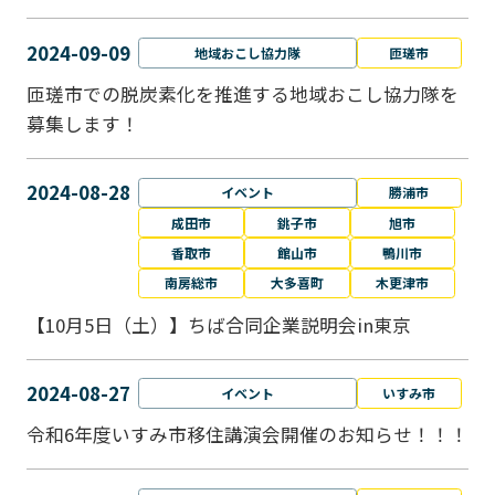
2024-09-09
地域おこし協力隊
匝瑳市
匝瑳市での脱炭素化を推進する地域おこし協⼒隊を
募集します！
2024-08-28
イベント
勝浦市
成田市
銚子市
旭市
香取市
館山市
鴨川市
南房総市
大多喜町
木更津市
【10月5日（土）】ちば合同企業説明会in東京
2024-08-27
イベント
いすみ市
令和6年度いすみ市移住講演会開催のお知らせ！！！