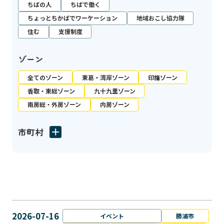
ちばの人
ちばで働く
ちょっとちかばでワーケーション
地域おこし協力隊
住む
支援制度
ゾーン
全てのゾーン
東葛・湾岸ゾーン
印旛ゾーン
香取・東総ゾーン
九十九里ゾーン
南房総・外房ゾーン
内房ゾーン
市町村
2026-07-16
イベント
勝浦市