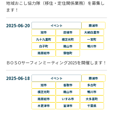
地域おこし協力隊（移住・定住関係業務）を募集し
ます！
2025-06-20
イベント
勝浦市
旭市
匝瑳市
大網白里市
九十九里町
横芝光町
一宮町
白子町
館山市
鴨川市
南房総市
御宿町
ＢОＳОサーフィンミーティング2025を開催します！
2025-06-18
イベント
勝浦市
旭市
香取市
多古町
横芝光町
館山市
鴨川市
南房総市
いすみ市
大多喜町
木更津市
富津市
千葉県