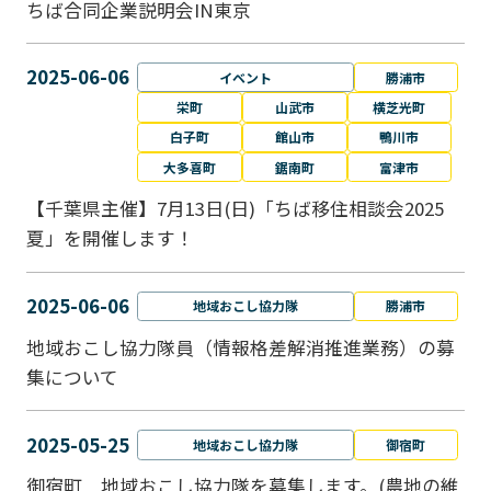
ちば合同企業説明会IN東京
2025-06-06
イベント
勝浦市
栄町
山武市
横芝光町
白子町
館山市
鴨川市
大多喜町
鋸南町
富津市
【千葉県主催】7月13日(日)「ちば移住相談会2025
夏」を開催します！
2025-06-06
地域おこし協力隊
勝浦市
地域おこし協力隊員（情報格差解消推進業務）の募
集について
2025-05-25
地域おこし協力隊
御宿町
御宿町 地域おこし協力隊を募集します。(農地の維