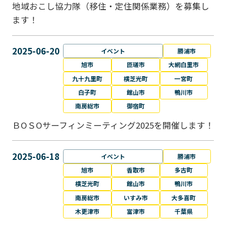
地域おこし協力隊（移住・定住関係業務）を募集し
ます！
2025-06-20
イベント
勝浦市
旭市
匝瑳市
大網白里市
九十九里町
横芝光町
一宮町
白子町
館山市
鴨川市
南房総市
御宿町
ＢОＳОサーフィンミーティング2025を開催します！
2025-06-18
イベント
勝浦市
旭市
香取市
多古町
横芝光町
館山市
鴨川市
南房総市
いすみ市
大多喜町
木更津市
富津市
千葉県