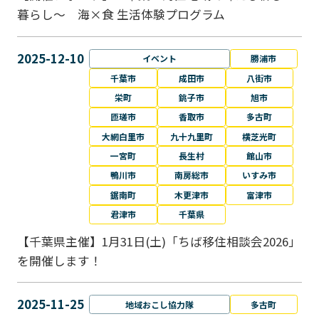
暮らし～ 海×食 生活体験プログラム
2025-12-10
イベント
勝浦市
千葉市
成田市
八街市
栄町
銚子市
旭市
匝瑳市
香取市
多古町
大網白里市
九十九里町
横芝光町
一宮町
長生村
館山市
鴨川市
南房総市
いすみ市
鋸南町
木更津市
富津市
君津市
千葉県
【千葉県主催】1月31日(土)「ちば移住相談会2026」
を開催します！
2025-11-25
地域おこし協力隊
多古町