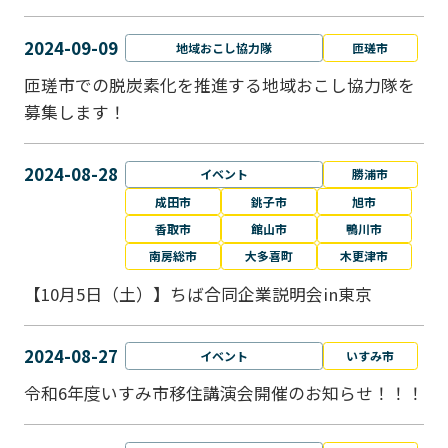
2024-09-09
地域おこし協力隊
匝瑳市
匝瑳市での脱炭素化を推進する地域おこし協⼒隊を
募集します！
2024-08-28
イベント
勝浦市
成田市
銚子市
旭市
香取市
館山市
鴨川市
南房総市
大多喜町
木更津市
【10月5日（土）】ちば合同企業説明会in東京
2024-08-27
イベント
いすみ市
令和6年度いすみ市移住講演会開催のお知らせ！！！