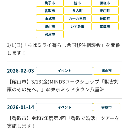
銚子市
旭市
匝瑳市
香取市
多古町
東庄町
山武市
九十九里町
長南町
館山市
いすみ市
富津市
君津市
3/1(日)「ちばミライ暮らし合同移住相談会」を開催
します！
2026-02-03
イベント
館山市
【館山市】3/13(金)MINDSワークショップ「獣害対
策のその先へ。」@東京ミッドタウン八重洲
2026-01-14
イベント
香取市
【香取市】令和7年度第2回「香取で婚活」ツアーを
実施します！