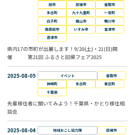
旭市
匝瑳市
香取市
多古町
九十九里町
一宮町
白子町
館山市
鴨川市
南房総市
いすみ市
富津市
君津市
県内17の市町が出展します！9/20(土)・21(日)開
催 第21回 ふるさと回帰フェア2025
2025-08-05
イベント
香取市
神崎町
多古町
東庄町
千葉県
先輩移住者に聞いてみよう！千葉県・かとり移住相
談会
2025-08-04
地域おこし協力隊
匝瑳市