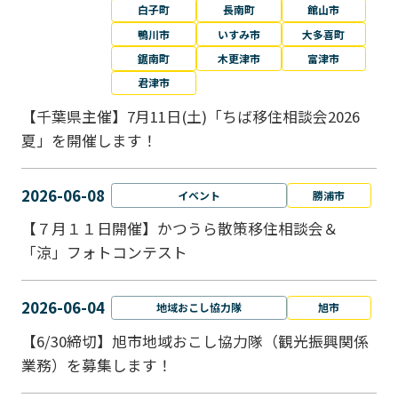
白子町
長南町
館山市
鴨川市
いすみ市
大多喜町
鋸南町
木更津市
富津市
君津市
【千葉県主催】7月11日(土)「ちば移住相談会2026
夏」を開催します！
2026-06-08
イベント
勝浦市
【７月１１日開催】かつうら散策移住相談会＆
「涼」フォトコンテスト
2026-06-04
地域おこし協力隊
旭市
【6/30締切】旭市地域おこし協力隊（観光振興関係
業務）を募集します！