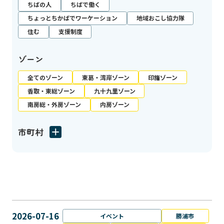
ちばの人
ちばで働く
ちょっとちかばでワーケーション
地域おこし協力隊
住む
支援制度
ゾーン
全てのゾーン
東葛・湾岸ゾーン
印旛ゾーン
香取・東総ゾーン
九十九里ゾーン
南房総・外房ゾーン
内房ゾーン
市町村
2026-07-16
イベント
勝浦市