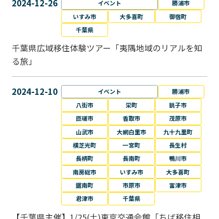
2024-12-26
イベント
勝浦市
いすみ市
大多喜町
御宿町
千葉県
千葉県広域移住体験ツアー「夷隅地域のリアルを知
る旅」
2024-12-10
イベント
勝浦市
八街市
栄町
銚子市
匝瑳市
香取市
茂原市
山武市
大網白里市
九十九里町
横芝光町
一宮町
長生村
長柄町
長南町
鴨川市
南房総市
いすみ市
大多喜町
鋸南町
市原市
富津市
君津市
千葉県
【千葉県主催】1/25(土)東京交通会館「ちば移住相