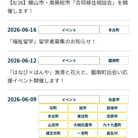
【8/26】館山市・南房総市「合同移住相談会」を開
催します！
2026-06-16
イベント
多古町
「福祉留学」留学者募集のお知らせ！
2026-06-12
イベント
鋸南町
「はなび×ばんや」漁港と花火と、鋸南町出会い応
援イベント開催します！
2026-06-09
イベント
佐倉市
栄町
旭市
匝瑳市
多古町
東庄町
茂原市
山武市
大網白里市
九十九里町
横芝光町
一宮町
長生村