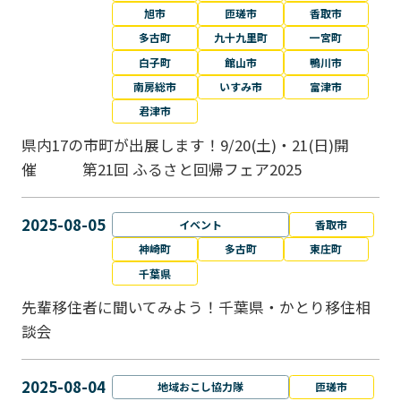
旭市
匝瑳市
香取市
多古町
九十九里町
一宮町
白子町
館山市
鴨川市
南房総市
いすみ市
富津市
君津市
県内17の市町が出展します！9/20(土)・21(日)開
催 第21回 ふるさと回帰フェア2025
2025-08-05
イベント
香取市
神崎町
多古町
東庄町
千葉県
先輩移住者に聞いてみよう！千葉県・かとり移住相
談会
2025-08-04
地域おこし協力隊
匝瑳市