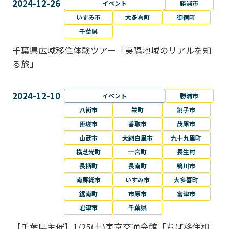
2024-12-26
イベント
勝浦市
いすみ市
大多喜町
御宿町
千葉県
千葉県広域移住体験ツアー「夷隅地域のリアルを知
る旅」
2024-12-10
イベント
勝浦市
八街市
栄町
銚子市
匝瑳市
香取市
茂原市
山武市
大網白里市
九十九里町
横芝光町
一宮町
長生村
長柄町
長南町
鴨川市
南房総市
いすみ市
大多喜町
鋸南町
市原市
富津市
君津市
千葉県
【千葉県主催】1/25(土)東京交通会館「ちば移住相