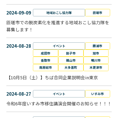
2024-09-09
地域おこし協力隊
匝瑳市
匝瑳市での脱炭素化を推進する地域おこし協⼒隊を
募集します！
2024-08-28
イベント
勝浦市
成田市
銚子市
旭市
香取市
館山市
鴨川市
南房総市
大多喜町
木更津市
【10月5日（土）】ちば合同企業説明会in東京
2024-08-27
イベント
いすみ市
令和6年度いすみ市移住講演会開催のお知らせ！！！