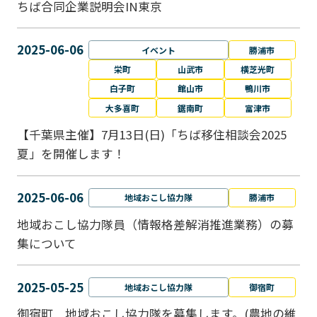
ちば合同企業説明会IN東京
2025-06-06
イベント
勝浦市
栄町
山武市
横芝光町
白子町
館山市
鴨川市
大多喜町
鋸南町
富津市
【千葉県主催】7月13日(日)「ちば移住相談会2025
夏」を開催します！
2025-06-06
地域おこし協力隊
勝浦市
地域おこし協力隊員（情報格差解消推進業務）の募
集について
2025-05-25
地域おこし協力隊
御宿町
御宿町 地域おこし協力隊を募集します。(農地の維