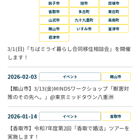
銚子市
旭市
匝瑳市
香取市
多古町
東庄町
山武市
九十九里町
長南町
館山市
いすみ市
富津市
君津市
3/1(日)「ちばミライ暮らし合同移住相談会」を開催
します！
2026-02-03
イベント
館山市
【館山市】3/13(金)MINDSワークショップ「獣害対
策のその先へ。」@東京ミッドタウン八重洲
2026-01-14
イベント
香取市
【香取市】令和7年度第2回「香取で婚活」ツアーを
実施します！