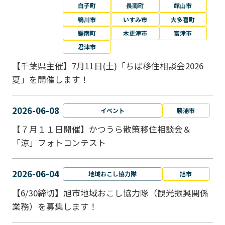
白子町
長南町
館山市
鴨川市
いすみ市
大多喜町
鋸南町
木更津市
富津市
君津市
【千葉県主催】7月11日(土)「ちば移住相談会2026
夏」を開催します！
2026-06-08
イベント
勝浦市
【７月１１日開催】かつうら散策移住相談会＆
「涼」フォトコンテスト
2026-06-04
地域おこし協力隊
旭市
【6/30締切】旭市地域おこし協力隊（観光振興関係
業務）を募集します！