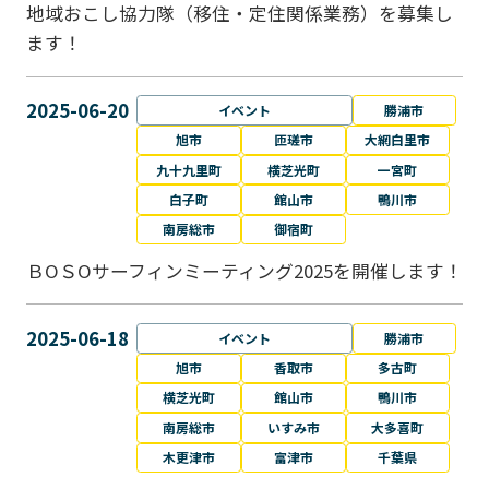
地域おこし協力隊（移住・定住関係業務）を募集し
ます！
2025-06-20
イベント
勝浦市
旭市
匝瑳市
大網白里市
九十九里町
横芝光町
一宮町
白子町
館山市
鴨川市
南房総市
御宿町
ＢОＳОサーフィンミーティング2025を開催します！
2025-06-18
イベント
勝浦市
旭市
香取市
多古町
横芝光町
館山市
鴨川市
南房総市
いすみ市
大多喜町
木更津市
富津市
千葉県