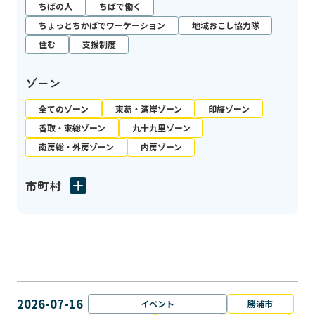
ちばの人
ちばで働く
ちょっとちかばでワーケーション
地域おこし協力隊
住む
支援制度
ゾーン
全てのゾーン
東葛・湾岸ゾーン
印旛ゾーン
香取・東総ゾーン
九十九里ゾーン
南房総・外房ゾーン
内房ゾーン
市町村
2026-07-16
イベント
勝浦市