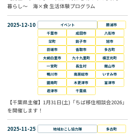
暮らし～ 海×食 生活体験プログラム
2025-12-10
イベント
勝浦市
千葉市
成田市
八街市
栄町
銚子市
旭市
匝瑳市
香取市
多古町
大網白里市
九十九里町
横芝光町
一宮町
長生村
館山市
鴨川市
南房総市
いすみ市
鋸南町
木更津市
富津市
君津市
千葉県
【千葉県主催】1月31日(土)「ちば移住相談会2026」
を開催します！
2025-11-25
地域おこし協力隊
多古町