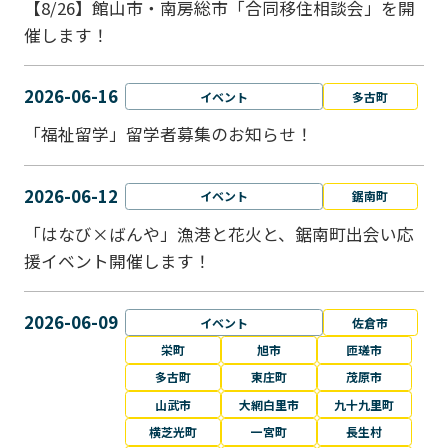
【8/26】館山市・南房総市「合同移住相談会」を開
催します！
2026-06-16
イベント
多古町
「福祉留学」留学者募集のお知らせ！
2026-06-12
イベント
鋸南町
「はなび×ばんや」漁港と花火と、鋸南町出会い応
援イベント開催します！
2026-06-09
イベント
佐倉市
栄町
旭市
匝瑳市
多古町
東庄町
茂原市
山武市
大網白里市
九十九里町
横芝光町
一宮町
長生村