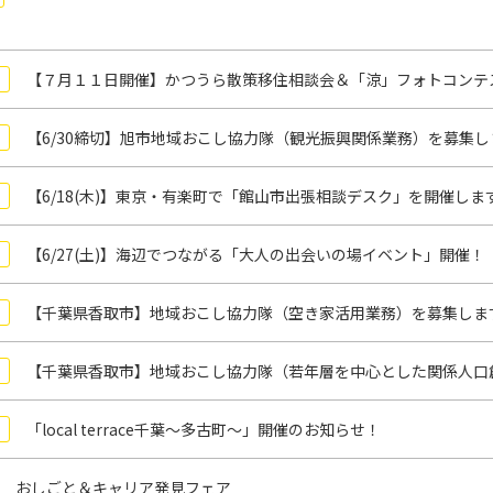
【７月１１日開催】かつうら散策移住相談会＆「涼」フォトコンテ
【6/30締切】旭市地域おこし協力隊（観光振興関係業務）を募集し
【6/18(木)】東京・有楽町で「館山市出張相談デスク」を開催しま
【6/27(土)】海辺でつながる「大人の出会いの場イベント」開催！
【千葉県香取市】地域おこし協力隊（空き家活用業務）を募集しま
【千葉県香取市】地域おこし協力隊（若年層を中心とした関係人口
「local terrace千葉～多古町～」開催のお知らせ！
 おしごと＆キャリア発見フェア