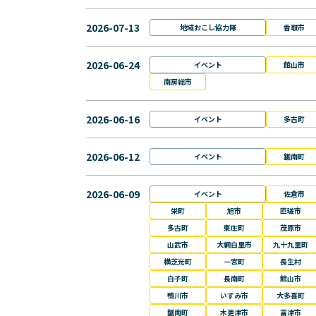
2026-07-13
地域おこし協力隊
香取市
2026-06-24
イベント
館山市
南房総市
2026-06-16
イベント
多古町
2026-06-12
イベント
鋸南町
2026-06-09
イベント
佐倉市
栄町
旭市
匝瑳市
多古町
東庄町
茂原市
山武市
大網白里市
九十九里町
横芝光町
一宮町
長生村
白子町
長南町
館山市
鴨川市
いすみ市
大多喜町
鋸南町
木更津市
富津市