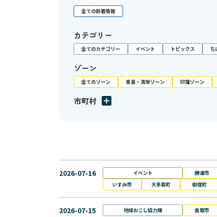
全ての新着情報
カテゴリー
全てのカテゴリー
イベント
トピックス
ち
ゾーン
全てのゾーン
東葛・湾岸ゾーン
印旛ゾーン
市町村
2026-07-16
イベント
勝浦市
いすみ市
大多喜町
御宿町
2026-07-15
地域おこし協力隊
香取市