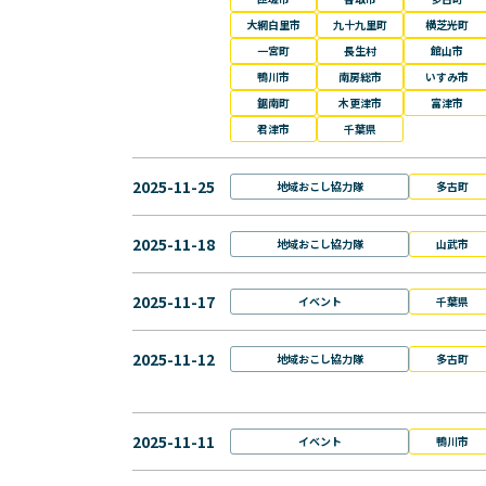
大網白里市
九十九里町
横芝光町
一宮町
長生村
館山市
鴨川市
南房総市
いすみ市
鋸南町
木更津市
富津市
君津市
千葉県
2025-11-25
地域おこし協力隊
多古町
2025-11-18
地域おこし協力隊
山武市
2025-11-17
イベント
千葉県
2025-11-12
地域おこし協力隊
多古町
2025-11-11
イベント
鴨川市