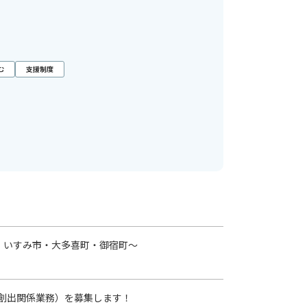
む
支援制度
・いすみ市・大多喜町・御宿町～
創出関係業務）を募集します！