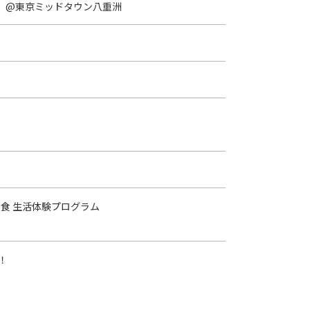
へ。」@東京ミッドタウン八重洲
食 生活体験プログラム
！