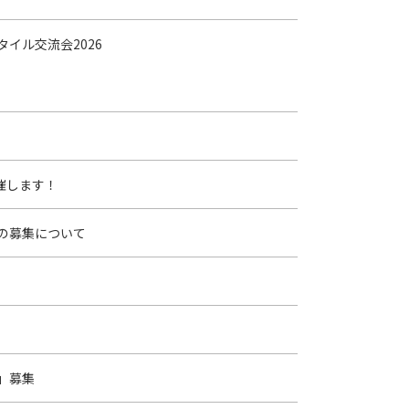
タイル交流会2026
催します！
の募集について
」募集