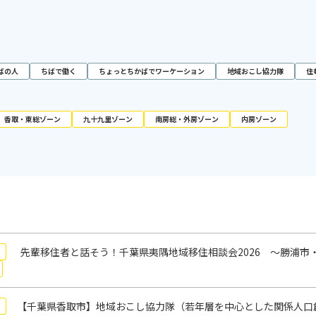
ばの人
ちばで働く
ちょっとちかばでワーケーション
地域おこし協力隊
住
香取・東総ゾーン
九十九里ゾーン
南房総・外房ゾーン
内房ゾーン
先輩移住者と話そう！千葉県夷隅地域移住相談会2026 ～勝浦市
【千葉県香取市】地域おこし協力隊（若年層を中心とした関係人口