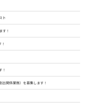
スト
ます！
す！
す！
創出関係業務）を募集します！