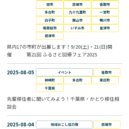
旭市
匝瑳市
香取市
多古町
九十九里町
一宮町
白子町
館山市
鴨川市
南房総市
いすみ市
富津市
君津市
県内17の市町が出展します！9/20(土)・21(日)開
催 第21回 ふるさと回帰フェア2025
2025-08-05
イベント
香取市
神崎町
多古町
東庄町
千葉県
先輩移住者に聞いてみよう！千葉県・かとり移住相
談会
2025-08-04
地域おこし協力隊
匝瑳市