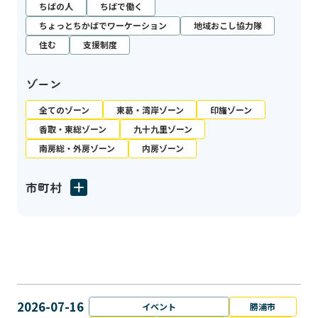
ちばの人
ちばで働く
ちょっとちかばでワーケーション
地域おこし協力隊
住む
支援制度
ゾーン
全てのゾーン
東葛・湾岸ゾーン
印旛ゾーン
香取・東総ゾーン
九十九里ゾーン
南房総・外房ゾーン
内房ゾーン
市町村
2026-07-16
イベント
勝浦市