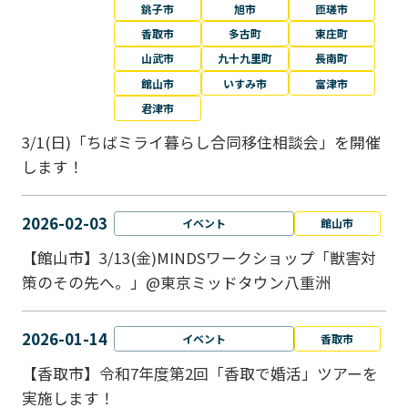
銚子市
旭市
匝瑳市
香取市
多古町
東庄町
山武市
九十九里町
長南町
館山市
いすみ市
富津市
君津市
3/1(日)「ちばミライ暮らし合同移住相談会」を開催
します！
2026-02-03
イベント
館山市
【館山市】3/13(金)MINDSワークショップ「獣害対
策のその先へ。」@東京ミッドタウン八重洲
2026-01-14
イベント
香取市
【香取市】令和7年度第2回「香取で婚活」ツアーを
実施します！