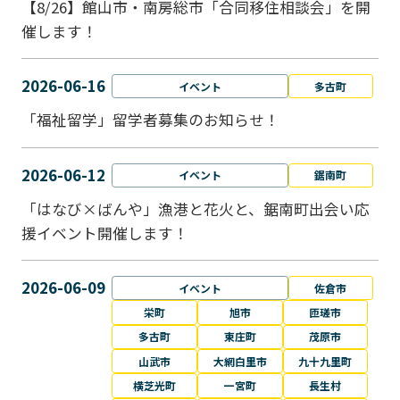
【8/26】館山市・南房総市「合同移住相談会」を開
催します！
2026-06-16
イベント
多古町
「福祉留学」留学者募集のお知らせ！
2026-06-12
イベント
鋸南町
「はなび×ばんや」漁港と花火と、鋸南町出会い応
援イベント開催します！
2026-06-09
イベント
佐倉市
栄町
旭市
匝瑳市
多古町
東庄町
茂原市
山武市
大網白里市
九十九里町
横芝光町
一宮町
長生村