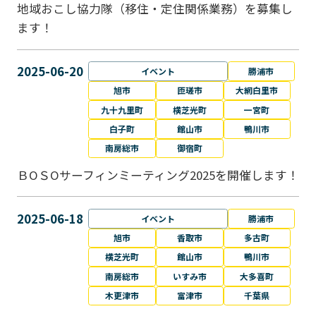
地域おこし協力隊（移住・定住関係業務）を募集し
ます！
2025-06-20
イベント
勝浦市
旭市
匝瑳市
大網白里市
九十九里町
横芝光町
一宮町
白子町
館山市
鴨川市
南房総市
御宿町
ＢОＳОサーフィンミーティング2025を開催します！
2025-06-18
イベント
勝浦市
旭市
香取市
多古町
横芝光町
館山市
鴨川市
南房総市
いすみ市
大多喜町
木更津市
富津市
千葉県