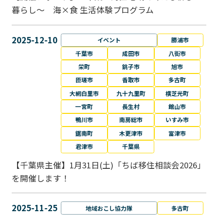
暮らし～ 海×食 生活体験プログラム
2025-12-10
イベント
勝浦市
千葉市
成田市
八街市
栄町
銚子市
旭市
匝瑳市
香取市
多古町
大網白里市
九十九里町
横芝光町
一宮町
長生村
館山市
鴨川市
南房総市
いすみ市
鋸南町
木更津市
富津市
君津市
千葉県
【千葉県主催】1月31日(土)「ちば移住相談会2026」
を開催します！
2025-11-25
地域おこし協力隊
多古町