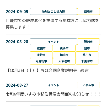
2024-09-09
地域おこし協力隊
匝瑳市
匝瑳市での脱炭素化を推進する地域おこし協⼒隊を
募集します！
2024-08-28
イベント
勝浦市
成田市
銚子市
旭市
香取市
館山市
鴨川市
南房総市
大多喜町
木更津市
【10月5日（土）】ちば合同企業説明会in東京
2024-08-27
イベント
いすみ市
令和6年度いすみ市移住講演会開催のお知らせ！！！