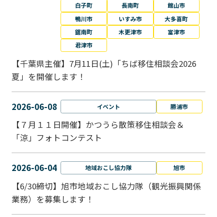
白子町
長南町
館山市
鴨川市
いすみ市
大多喜町
鋸南町
木更津市
富津市
君津市
【千葉県主催】7月11日(土)「ちば移住相談会2026
夏」を開催します！
2026-06-08
イベント
勝浦市
【７月１１日開催】かつうら散策移住相談会＆
「涼」フォトコンテスト
2026-06-04
地域おこし協力隊
旭市
【6/30締切】旭市地域おこし協力隊（観光振興関係
業務）を募集します！