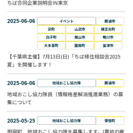
ちば合同企業説明会IN東京
2025-06-06
イベント
勝浦市
栄町
山武市
横芝光町
白子町
館山市
鴨川市
大多喜町
鋸南町
富津市
【千葉県主催】7月13日(日)「ちば移住相談会2025
夏」を開催します！
2025-06-06
地域おこし協力隊
勝浦市
地域おこし協力隊員（情報格差解消推進業務）の募
集について
2025-05-25
地域おこし協力隊
御宿町
御宿町 地域おこし協力隊を募集します。(農地の維