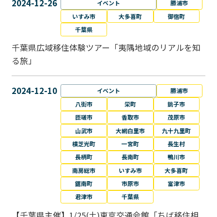
2024-12-26
イベント
勝浦市
いすみ市
大多喜町
御宿町
千葉県
千葉県広域移住体験ツアー「夷隅地域のリアルを知
る旅」
2024-12-10
イベント
勝浦市
八街市
栄町
銚子市
匝瑳市
香取市
茂原市
山武市
大網白里市
九十九里町
横芝光町
一宮町
長生村
長柄町
長南町
鴨川市
南房総市
いすみ市
大多喜町
鋸南町
市原市
富津市
君津市
千葉県
【千葉県主催】1/25(土)東京交通会館「ちば移住相