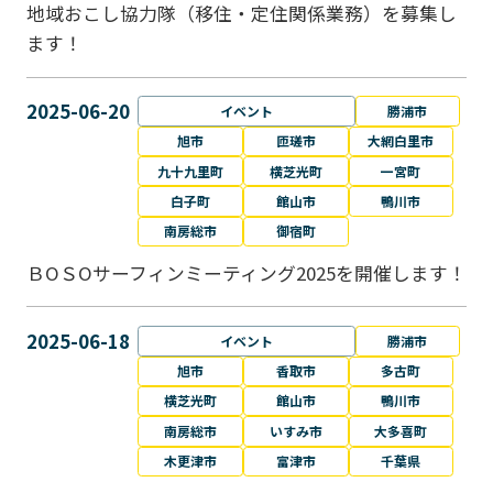
地域おこし協力隊（移住・定住関係業務）を募集し
ます！
2025-06-20
イベント
勝浦市
旭市
匝瑳市
大網白里市
九十九里町
横芝光町
一宮町
白子町
館山市
鴨川市
南房総市
御宿町
ＢОＳОサーフィンミーティング2025を開催します！
2025-06-18
イベント
勝浦市
旭市
香取市
多古町
横芝光町
館山市
鴨川市
南房総市
いすみ市
大多喜町
木更津市
富津市
千葉県