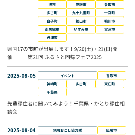
旭市
匝瑳市
香取市
多古町
九十九里町
一宮町
白子町
館山市
鴨川市
南房総市
いすみ市
富津市
君津市
県内17の市町が出展します！9/20(土)・21(日)開
催 第21回 ふるさと回帰フェア2025
2025-08-05
イベント
香取市
神崎町
多古町
東庄町
千葉県
先輩移住者に聞いてみよう！千葉県・かとり移住相
談会
2025-08-04
地域おこし協力隊
匝瑳市