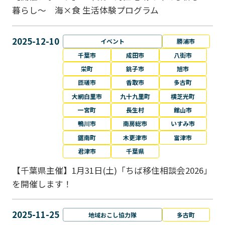
暮らし～ 海×食 生活体験プログラム
2025-12-10
イベント
勝浦市
千葉市
成田市
八街市
栄町
銚子市
旭市
匝瑳市
香取市
多古町
大網白里市
九十九里町
横芝光町
一宮町
長生村
館山市
鴨川市
南房総市
いすみ市
鋸南町
木更津市
富津市
君津市
千葉県
【千葉県主催】1月31日(土)「ちば移住相談会2026」
を開催します！
2025-11-25
地域おこし協力隊
多古町