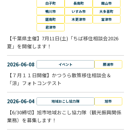
白子町
長南町
館山市
鴨川市
いすみ市
大多喜町
鋸南町
木更津市
富津市
君津市
【千葉県主催】7月11日(土)「ちば移住相談会2026
夏」を開催します！
2026-06-08
イベント
勝浦市
【７月１１日開催】かつうら散策移住相談会＆
「涼」フォトコンテスト
2026-06-04
地域おこし協力隊
旭市
【6/30締切】旭市地域おこし協力隊（観光振興関係
業務）を募集します！