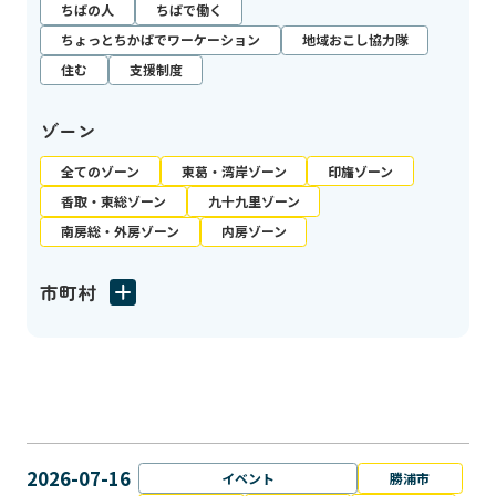
ちばの人
ちばで働く
ちょっとちかばでワーケーション
地域おこし協力隊
住む
支援制度
ゾーン
全てのゾーン
東葛・湾岸ゾーン
印旛ゾーン
香取・東総ゾーン
九十九里ゾーン
南房総・外房ゾーン
内房ゾーン
市町村
2026-07-16
イベント
勝浦市