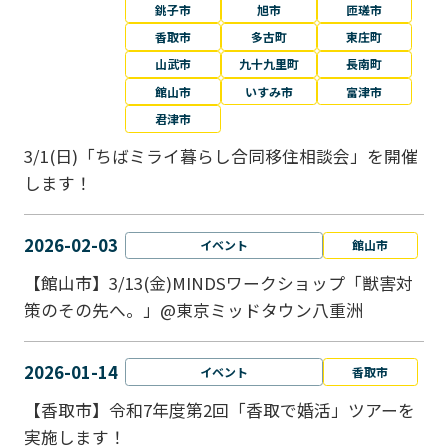
銚子市
旭市
匝瑳市
香取市
多古町
東庄町
山武市
九十九里町
長南町
館山市
いすみ市
富津市
君津市
3/1(日)「ちばミライ暮らし合同移住相談会」を開催
します！
2026-02-03
イベント
館山市
【館山市】3/13(金)MINDSワークショップ「獣害対
策のその先へ。」@東京ミッドタウン八重洲
2026-01-14
イベント
香取市
【香取市】令和7年度第2回「香取で婚活」ツアーを
実施します！