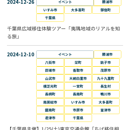
2024-12-26
イベント
勝浦市
いすみ市
大多喜町
御宿町
千葉県
千葉県広域移住体験ツアー「夷隅地域のリアルを知
る旅」
2024-12-10
イベント
勝浦市
八街市
栄町
銚子市
匝瑳市
香取市
茂原市
山武市
大網白里市
九十九里町
横芝光町
一宮町
長生村
長柄町
長南町
鴨川市
南房総市
いすみ市
大多喜町
鋸南町
市原市
富津市
君津市
千葉県
【千葉県主催】1/25(土)東京交通会館「ちば移住相