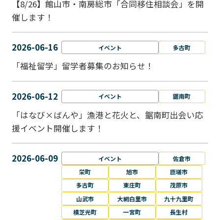
【8/26】館山市・南房総市「合同移住相談会」を開
催します！
2026-06-16
イベント
多古町
「福祉留学」留学者募集のお知らせ！
2026-06-12
イベント
鋸南町
「はなび×ばんや」漁港と花火と、鋸南町出会い応
援イベント開催します！
2026-06-09
イベント
佐倉市
栄町
旭市
匝瑳市
多古町
東庄町
茂原市
山武市
大網白里市
九十九里町
横芝光町
一宮町
長生村