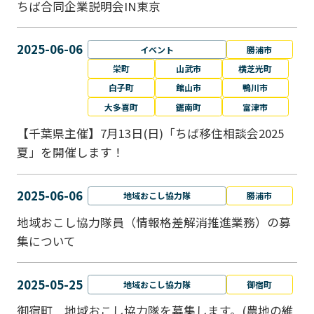
ちば合同企業説明会IN東京
2025-06-06
イベント
勝浦市
栄町
山武市
横芝光町
白子町
館山市
鴨川市
大多喜町
鋸南町
富津市
【千葉県主催】7月13日(日)「ちば移住相談会2025
夏」を開催します！
2025-06-06
地域おこし協力隊
勝浦市
地域おこし協力隊員（情報格差解消推進業務）の募
集について
2025-05-25
地域おこし協力隊
御宿町
御宿町 地域おこし協力隊を募集します。(農地の維