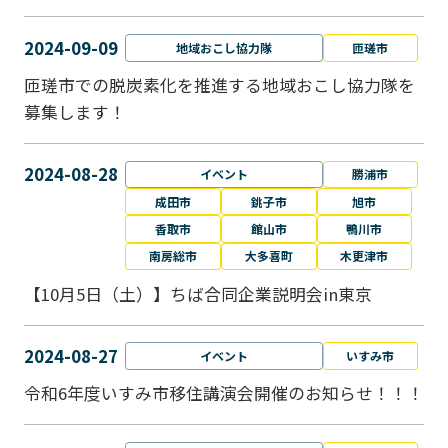
2024-09-09
地域おこし協力隊
匝瑳市
匝瑳市での脱炭素化を推進する地域おこし協⼒隊を
募集します！
2024-08-28
イベント
勝浦市
成田市
銚子市
旭市
香取市
館山市
鴨川市
南房総市
大多喜町
木更津市
【10月5日（土）】ちば合同企業説明会in東京
2024-08-27
イベント
いすみ市
令和6年度いすみ市移住講演会開催のお知らせ！！！