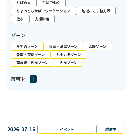
ちばの人
ちばで働く
ちょっとちかばでワーケーション
地域おこし協力隊
住む
支援制度
ゾーン
全てのゾーン
東葛・湾岸ゾーン
印旛ゾーン
香取・東総ゾーン
九十九里ゾーン
南房総・外房ゾーン
内房ゾーン
市町村
2026-07-16
イベント
勝浦市