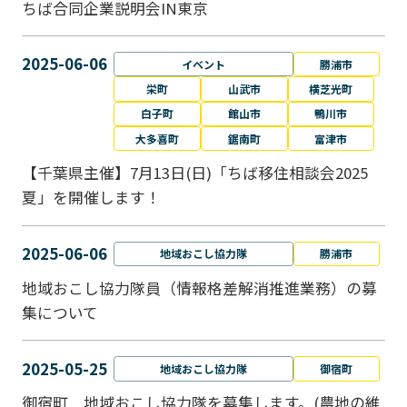
ちば合同企業説明会IN東京
2025-06-06
イベント
勝浦市
栄町
山武市
横芝光町
白子町
館山市
鴨川市
大多喜町
鋸南町
富津市
【千葉県主催】7月13日(日)「ちば移住相談会2025
夏」を開催します！
2025-06-06
地域おこし協力隊
勝浦市
地域おこし協力隊員（情報格差解消推進業務）の募
集について
2025-05-25
地域おこし協力隊
御宿町
御宿町 地域おこし協力隊を募集します。(農地の維