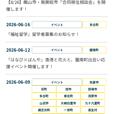
【8/26】館山市・南房総市「合同移住相談会」を開
催します！
2026-06-16
イベント
多古町
「福祉留学」留学者募集のお知らせ！
2026-06-12
イベント
鋸南町
「はなび×ばんや」漁港と花火と、鋸南町出会い応
援イベント開催します！
2026-06-09
イベント
佐倉市
栄町
旭市
匝瑳市
多古町
東庄町
茂原市
山武市
大網白里市
九十九里町
横芝光町
一宮町
長生村