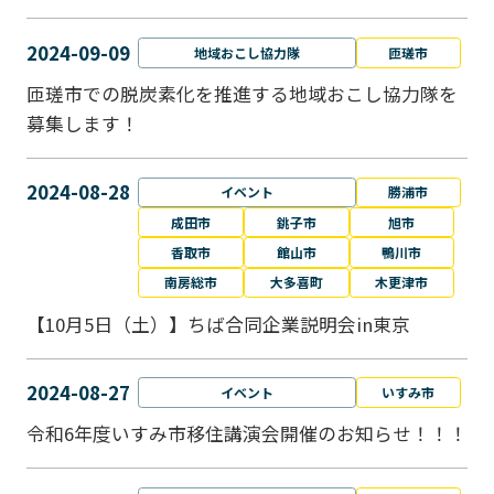
2024-09-09
地域おこし協力隊
匝瑳市
匝瑳市での脱炭素化を推進する地域おこし協⼒隊を
募集します！
2024-08-28
イベント
勝浦市
成田市
銚子市
旭市
香取市
館山市
鴨川市
南房総市
大多喜町
木更津市
【10月5日（土）】ちば合同企業説明会in東京
2024-08-27
イベント
いすみ市
令和6年度いすみ市移住講演会開催のお知らせ！！！