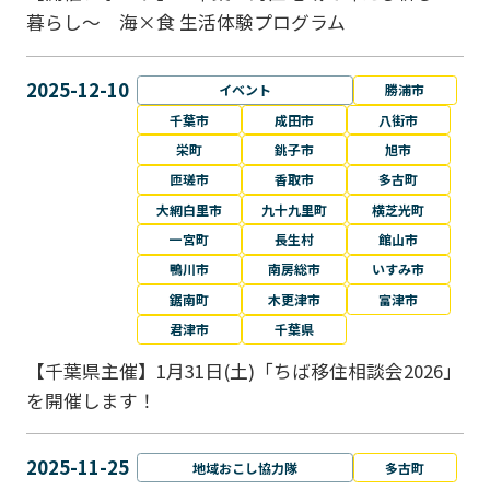
暮らし～ 海×食 生活体験プログラム
2025-12-10
イベント
勝浦市
千葉市
成田市
八街市
栄町
銚子市
旭市
匝瑳市
香取市
多古町
大網白里市
九十九里町
横芝光町
一宮町
長生村
館山市
鴨川市
南房総市
いすみ市
鋸南町
木更津市
富津市
君津市
千葉県
【千葉県主催】1月31日(土)「ちば移住相談会2026」
を開催します！
2025-11-25
地域おこし協力隊
多古町