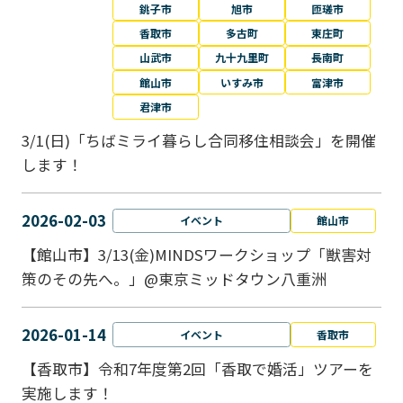
銚子市
旭市
匝瑳市
香取市
多古町
東庄町
山武市
九十九里町
長南町
館山市
いすみ市
富津市
君津市
3/1(日)「ちばミライ暮らし合同移住相談会」を開催
します！
2026-02-03
イベント
館山市
【館山市】3/13(金)MINDSワークショップ「獣害対
策のその先へ。」@東京ミッドタウン八重洲
2026-01-14
イベント
香取市
【香取市】令和7年度第2回「香取で婚活」ツアーを
実施します！