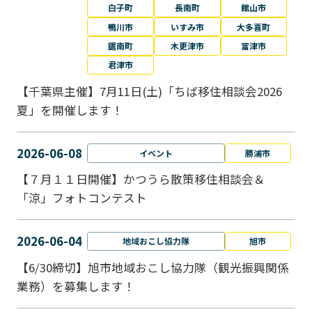
白子町
長南町
館山市
鴨川市
いすみ市
大多喜町
鋸南町
木更津市
富津市
君津市
【千葉県主催】7月11日(土)「ちば移住相談会2026
夏」を開催します！
2026-06-08
イベント
勝浦市
【７月１１日開催】かつうら散策移住相談会＆
「涼」フォトコンテスト
2026-06-04
地域おこし協力隊
旭市
【6/30締切】旭市地域おこし協力隊（観光振興関係
業務）を募集します！