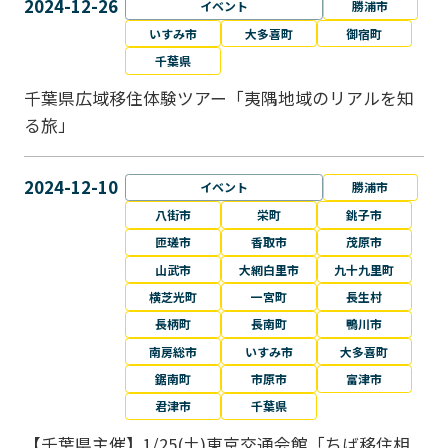
2024-12-26
イベント
勝浦市
いすみ市
大多喜町
御宿町
千葉県
千葉県広域移住体験ツアー「夷隅地域のリアルを知
る旅」
2024-12-10
イベント
勝浦市
八街市
栄町
銚子市
匝瑳市
香取市
茂原市
山武市
大網白里市
九十九里町
横芝光町
一宮町
長生村
長柄町
長南町
鴨川市
南房総市
いすみ市
大多喜町
鋸南町
市原市
富津市
君津市
千葉県
【千葉県主催】1/25(土)東京交通会館「ちば移住相