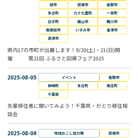
旭市
匝瑳市
香取市
多古町
九十九里町
一宮町
白子町
館山市
鴨川市
南房総市
いすみ市
富津市
君津市
県内17の市町が出展します！9/20(土)・21(日)開
催 第21回 ふるさと回帰フェア2025
2025-08-05
イベント
香取市
神崎町
多古町
東庄町
千葉県
先輩移住者に聞いてみよう！千葉県・かとり移住相
談会
2025-08-04
地域おこし協力隊
匝瑳市