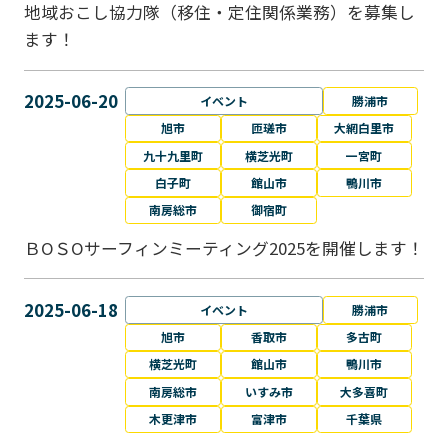
地域おこし協力隊（移住・定住関係業務）を募集し
ます！
2025-06-20
イベント
勝浦市
旭市
匝瑳市
大網白里市
九十九里町
横芝光町
一宮町
白子町
館山市
鴨川市
南房総市
御宿町
ＢОＳОサーフィンミーティング2025を開催します！
2025-06-18
イベント
勝浦市
旭市
香取市
多古町
横芝光町
館山市
鴨川市
南房総市
いすみ市
大多喜町
木更津市
富津市
千葉県