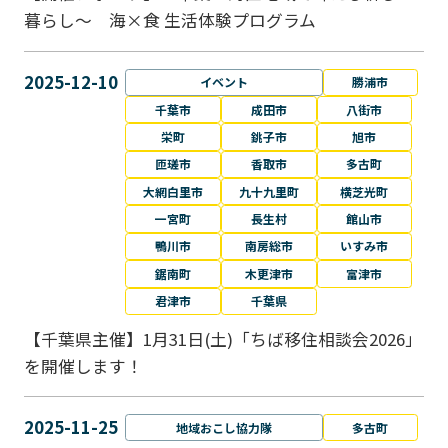
暮らし～ 海×食 生活体験プログラム
2025-12-10
イベント
勝浦市
千葉市
成田市
八街市
栄町
銚子市
旭市
匝瑳市
香取市
多古町
大網白里市
九十九里町
横芝光町
一宮町
長生村
館山市
鴨川市
南房総市
いすみ市
鋸南町
木更津市
富津市
君津市
千葉県
【千葉県主催】1月31日(土)「ちば移住相談会2026」
を開催します！
2025-11-25
地域おこし協力隊
多古町