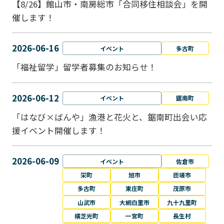
【8/26】館山市・南房総市「合同移住相談会」を開
催します！
2026-06-16
イベント
多古町
「福祉留学」留学者募集のお知らせ！
2026-06-12
イベント
鋸南町
「はなび×ばんや」漁港と花火と、鋸南町出会い応
援イベント開催します！
2026-06-09
イベント
佐倉市
栄町
旭市
匝瑳市
多古町
東庄町
茂原市
山武市
大網白里市
九十九里町
横芝光町
一宮町
長生村