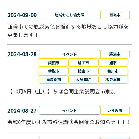
2024-09-09
地域おこし協力隊
匝瑳市
匝瑳市での脱炭素化を推進する地域おこし協⼒隊を
募集します！
2024-08-28
イベント
勝浦市
成田市
銚子市
旭市
香取市
館山市
鴨川市
南房総市
大多喜町
木更津市
【10月5日（土）】ちば合同企業説明会in東京
2024-08-27
イベント
いすみ市
令和6年度いすみ市移住講演会開催のお知らせ！！！