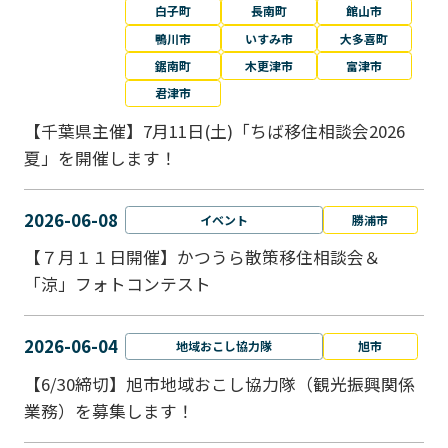
白子町
長南町
館山市
鴨川市
いすみ市
大多喜町
鋸南町
木更津市
富津市
君津市
【千葉県主催】7月11日(土)「ちば移住相談会2026
夏」を開催します！
2026-06-08
イベント
勝浦市
【７月１１日開催】かつうら散策移住相談会＆
「涼」フォトコンテスト
2026-06-04
地域おこし協力隊
旭市
【6/30締切】旭市地域おこし協力隊（観光振興関係
業務）を募集します！