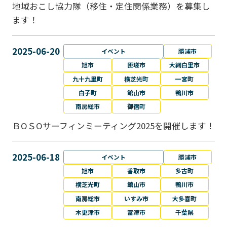
地域おこし協力隊（移住・定住関係業務）を募集し
ます！
2025-06-20
イベント
勝浦市
旭市
匝瑳市
大網白里市
九十九里町
横芝光町
一宮町
白子町
館山市
鴨川市
南房総市
御宿町
ＢОＳОサーフィンミーティング2025を開催します！
2025-06-18
イベント
勝浦市
旭市
香取市
多古町
横芝光町
館山市
鴨川市
南房総市
いすみ市
大多喜町
木更津市
富津市
千葉県