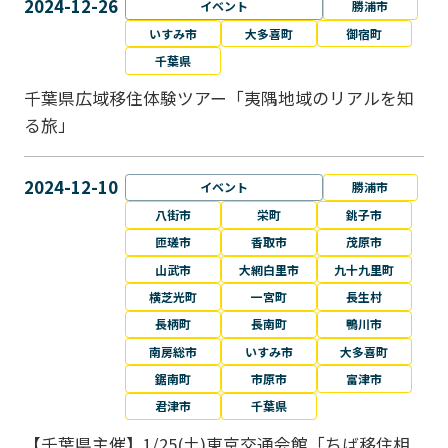
2024-12-26
イベント
勝浦市
いすみ市
大多喜町
御宿町
千葉県
千葉県広域移住体験ツアー「夷隅地域のリアルを知
る旅」
2024-12-10
イベント
勝浦市
八街市
栄町
銚子市
匝瑳市
香取市
茂原市
山武市
大網白里市
九十九里町
横芝光町
一宮町
長生村
長柄町
長南町
鴨川市
南房総市
いすみ市
大多喜町
鋸南町
市原市
富津市
君津市
千葉県
【千葉県主催】1/25(土)東京交通会館「ちば移住相