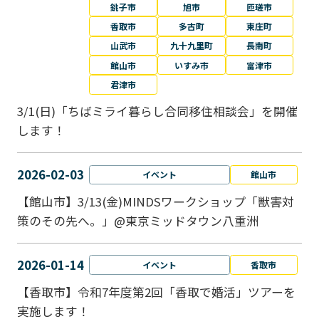
銚子市
旭市
匝瑳市
香取市
多古町
東庄町
山武市
九十九里町
長南町
館山市
いすみ市
富津市
君津市
3/1(日)「ちばミライ暮らし合同移住相談会」を開催
します！
2026-02-03
イベント
館山市
【館山市】3/13(金)MINDSワークショップ「獣害対
策のその先へ。」@東京ミッドタウン八重洲
2026-01-14
イベント
香取市
【香取市】令和7年度第2回「香取で婚活」ツアーを
実施します！