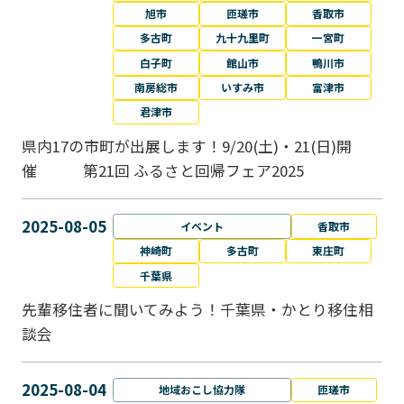
旭市
匝瑳市
香取市
多古町
九十九里町
一宮町
白子町
館山市
鴨川市
南房総市
いすみ市
富津市
君津市
県内17の市町が出展します！9/20(土)・21(日)開
催 第21回 ふるさと回帰フェア2025
2025-08-05
イベント
香取市
神崎町
多古町
東庄町
千葉県
先輩移住者に聞いてみよう！千葉県・かとり移住相
談会
2025-08-04
地域おこし協力隊
匝瑳市