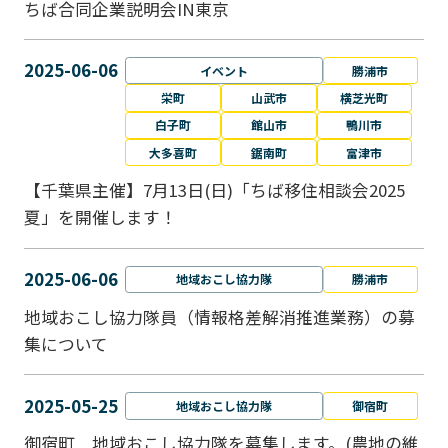
ちば合同企業説明会IN東京
2025-06-06
イベント
勝浦市
栄町
山武市
横芝光町
白子町
館山市
鴨川市
大多喜町
鋸南町
富津市
【千葉県主催】7月13日(日)「ちば移住相談会2025
夏」を開催します！
2025-06-06
地域おこし協力隊
勝浦市
地域おこし協力隊員（情報格差解消推進業務）の募
集について
2025-05-25
地域おこし協力隊
御宿町
御宿町 地域おこし協力隊を募集します。(農地の維