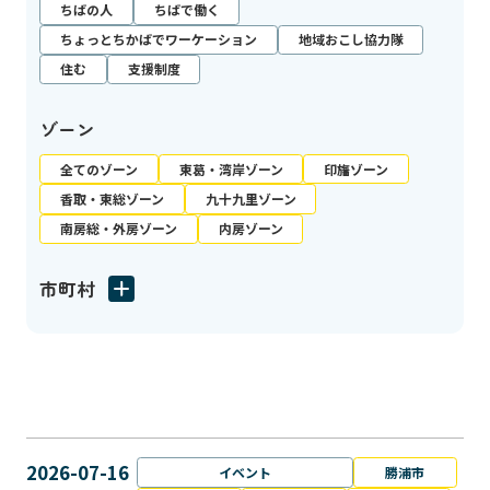
ちばの人
ちばで働く
ちょっとちかばでワーケーション
地域おこし協力隊
住む
支援制度
ゾーン
全てのゾーン
東葛・湾岸ゾーン
印旛ゾーン
香取・東総ゾーン
九十九里ゾーン
南房総・外房ゾーン
内房ゾーン
市町村
2026-07-16
イベント
勝浦市