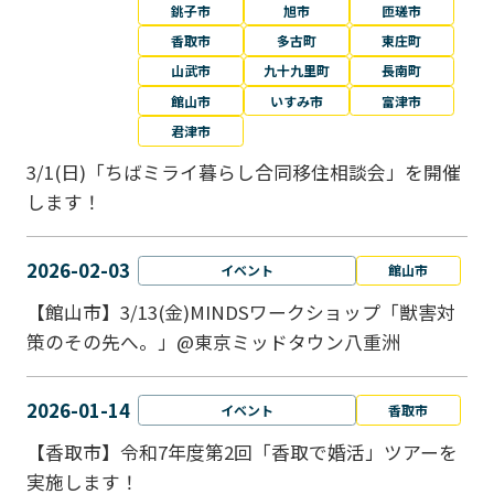
銚子市
旭市
匝瑳市
香取市
多古町
東庄町
山武市
九十九里町
長南町
館山市
いすみ市
富津市
君津市
3/1(日)「ちばミライ暮らし合同移住相談会」を開催
します！
2026-02-03
イベント
館山市
【館山市】3/13(金)MINDSワークショップ「獣害対
策のその先へ。」@東京ミッドタウン八重洲
2026-01-14
イベント
香取市
【香取市】令和7年度第2回「香取で婚活」ツアーを
実施します！