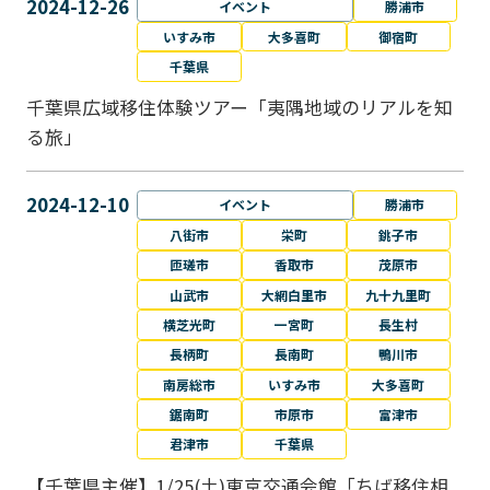
2024-12-26
イベント
勝浦市
いすみ市
大多喜町
御宿町
千葉県
千葉県広域移住体験ツアー「夷隅地域のリアルを知
る旅」
2024-12-10
イベント
勝浦市
八街市
栄町
銚子市
匝瑳市
香取市
茂原市
山武市
大網白里市
九十九里町
横芝光町
一宮町
長生村
長柄町
長南町
鴨川市
南房総市
いすみ市
大多喜町
鋸南町
市原市
富津市
君津市
千葉県
【千葉県主催】1/25(土)東京交通会館「ちば移住相