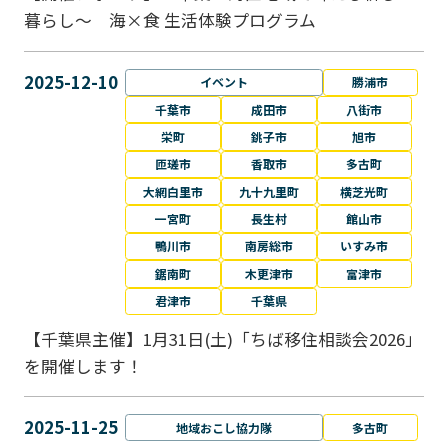
暮らし～ 海×食 生活体験プログラム
2025-12-10
イベント
勝浦市
千葉市
成田市
八街市
栄町
銚子市
旭市
匝瑳市
香取市
多古町
大網白里市
九十九里町
横芝光町
一宮町
長生村
館山市
鴨川市
南房総市
いすみ市
鋸南町
木更津市
富津市
君津市
千葉県
【千葉県主催】1月31日(土)「ちば移住相談会2026」
を開催します！
2025-11-25
地域おこし協力隊
多古町