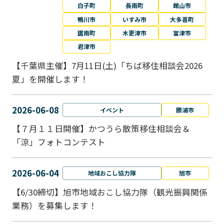
白子町
長南町
館山市
鴨川市
いすみ市
大多喜町
鋸南町
木更津市
富津市
君津市
【千葉県主催】7月11日(土)「ちば移住相談会2026
夏」を開催します！
2026-06-08
イベント
勝浦市
【７月１１日開催】かつうら散策移住相談会＆
「涼」フォトコンテスト
2026-06-04
地域おこし協力隊
旭市
【6/30締切】旭市地域おこし協力隊（観光振興関係
業務）を募集します！