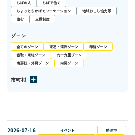
ちばの人
ちばで働く
ちょっとちかばでワーケーション
地域おこし協力隊
住む
支援制度
ゾーン
全てのゾーン
東葛・湾岸ゾーン
印旛ゾーン
香取・東総ゾーン
九十九里ゾーン
南房総・外房ゾーン
内房ゾーン
市町村
2026-07-16
イベント
勝浦市