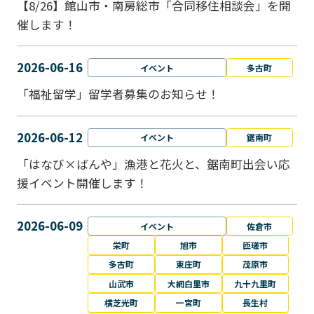
【8/26】館山市・南房総市「合同移住相談会」を開
催します！
2026-06-16
イベント
多古町
「福祉留学」留学者募集のお知らせ！
2026-06-12
イベント
鋸南町
「はなび×ばんや」漁港と花火と、鋸南町出会い応
援イベント開催します！
2026-06-09
イベント
佐倉市
栄町
旭市
匝瑳市
多古町
東庄町
茂原市
山武市
大網白里市
九十九里町
横芝光町
一宮町
長生村