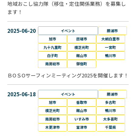
地域おこし協力隊（移住・定住関係業務）を募集し
ます！
2025-06-20
イベント
勝浦市
旭市
匝瑳市
大網白里市
九十九里町
横芝光町
一宮町
白子町
館山市
鴨川市
南房総市
御宿町
ＢОＳОサーフィンミーティング2025を開催します！
2025-06-18
イベント
勝浦市
旭市
香取市
多古町
横芝光町
館山市
鴨川市
南房総市
いすみ市
大多喜町
木更津市
富津市
千葉県