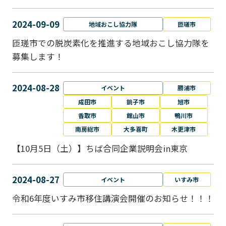
2024-09-09
地域おこし協力隊
匝瑳市
匝瑳市での脱炭素化を推進する地域おこし協⼒隊を
募集します！
2024-08-28
イベント
勝浦市
成田市
銚子市
旭市
香取市
館山市
鴨川市
南房総市
大多喜町
木更津市
【10月5日（土）】ちば合同企業説明会in東京
2024-08-27
イベント
いすみ市
令和6年度いすみ市移住講演会開催のお知らせ！！！