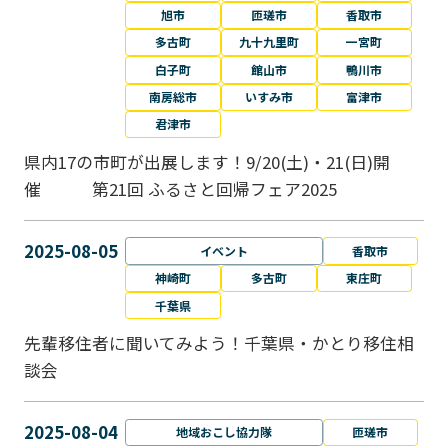
旭市
匝瑳市
香取市
多古町
九十九里町
一宮町
白子町
館山市
鴨川市
南房総市
いすみ市
富津市
君津市
県内17の市町が出展します！9/20(土)・21(日)開
催 第21回 ふるさと回帰フェア2025
2025-08-05
イベント
香取市
神崎町
多古町
東庄町
千葉県
先輩移住者に聞いてみよう！千葉県・かとり移住相
談会
2025-08-04
地域おこし協力隊
匝瑳市