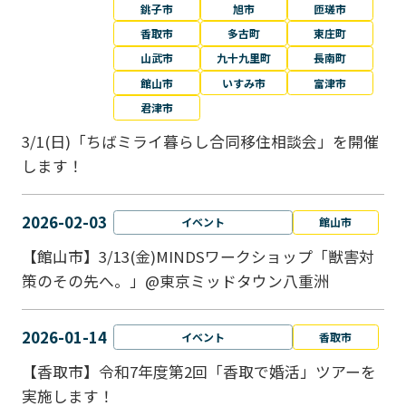
銚子市
旭市
匝瑳市
香取市
多古町
東庄町
山武市
九十九里町
長南町
館山市
いすみ市
富津市
君津市
3/1(日)「ちばミライ暮らし合同移住相談会」を開催
します！
2026-02-03
イベント
館山市
【館山市】3/13(金)MINDSワークショップ「獣害対
策のその先へ。」@東京ミッドタウン八重洲
2026-01-14
イベント
香取市
【香取市】令和7年度第2回「香取で婚活」ツアーを
実施します！