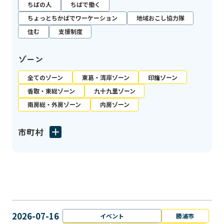
ちばの人
ちばで働く
ちょっとちかばでワーケーション
地域おこし協力隊
住む
支援制度
ゾーン
全てのゾーン
東葛・湾岸ゾーン
印旛ゾーン
香取・東総ゾーン
九十九里ゾーン
南房総・外房ゾーン
内房ゾーン
市町村
2026-07-16
イベント
勝浦市