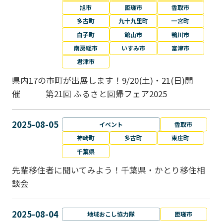
旭市
匝瑳市
香取市
多古町
九十九里町
一宮町
白子町
館山市
鴨川市
南房総市
いすみ市
富津市
君津市
県内17の市町が出展します！9/20(土)・21(日)開
催 第21回 ふるさと回帰フェア2025
2025-08-05
イベント
香取市
神崎町
多古町
東庄町
千葉県
先輩移住者に聞いてみよう！千葉県・かとり移住相
談会
2025-08-04
地域おこし協力隊
匝瑳市