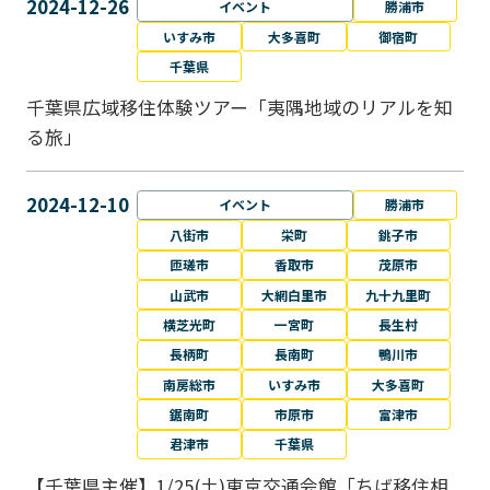
2024-12-26
イベント
勝浦市
いすみ市
大多喜町
御宿町
千葉県
千葉県広域移住体験ツアー「夷隅地域のリアルを知
る旅」
2024-12-10
イベント
勝浦市
八街市
栄町
銚子市
匝瑳市
香取市
茂原市
山武市
大網白里市
九十九里町
横芝光町
一宮町
長生村
長柄町
長南町
鴨川市
南房総市
いすみ市
大多喜町
鋸南町
市原市
富津市
君津市
千葉県
【千葉県主催】1/25(土)東京交通会館「ちば移住相