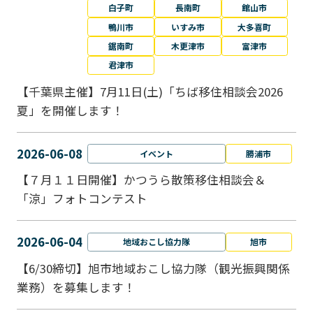
白子町
長南町
館山市
鴨川市
いすみ市
大多喜町
鋸南町
木更津市
富津市
君津市
【千葉県主催】7月11日(土)「ちば移住相談会2026
夏」を開催します！
2026-06-08
イベント
勝浦市
【７月１１日開催】かつうら散策移住相談会＆
「涼」フォトコンテスト
2026-06-04
地域おこし協力隊
旭市
【6/30締切】旭市地域おこし協力隊（観光振興関係
業務）を募集します！