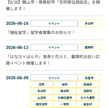
【8/26】館山市・南房総市「合同移住相談会」を開
催します！
2026-06-16
イベント
多古町
「福祉留学」留学者募集のお知らせ！
2026-06-12
イベント
鋸南町
「はなび×ばんや」漁港と花火と、鋸南町出会い応
援イベント開催します！
2026-06-09
イベント
佐倉市
栄町
旭市
匝瑳市
多古町
東庄町
茂原市
山武市
大網白里市
九十九里町
横芝光町
一宮町
長生村