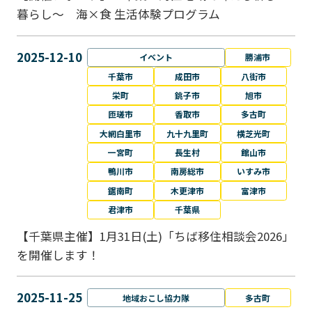
暮らし～ 海×食 生活体験プログラム
2025-12-10
イベント
勝浦市
千葉市
成田市
八街市
栄町
銚子市
旭市
匝瑳市
香取市
多古町
大網白里市
九十九里町
横芝光町
一宮町
長生村
館山市
鴨川市
南房総市
いすみ市
鋸南町
木更津市
富津市
君津市
千葉県
【千葉県主催】1月31日(土)「ちば移住相談会2026」
を開催します！
2025-11-25
地域おこし協力隊
多古町