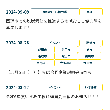
2024-09-09
地域おこし協力隊
匝瑳市
匝瑳市での脱炭素化を推進する地域おこし協⼒隊を
募集します！
2024-08-28
イベント
勝浦市
成田市
銚子市
旭市
香取市
館山市
鴨川市
南房総市
大多喜町
木更津市
【10月5日（土）】ちば合同企業説明会in東京
2024-08-27
イベント
いすみ市
令和6年度いすみ市移住講演会開催のお知らせ！！！