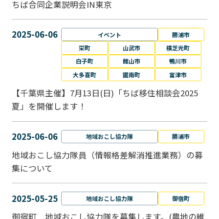
ちば合同企業説明会IN東京
2025-06-06
イベント
勝浦市
栄町
山武市
横芝光町
白子町
館山市
鴨川市
大多喜町
鋸南町
富津市
【千葉県主催】7月13日(日)「ちば移住相談会2025
夏」を開催します！
2025-06-06
地域おこし協力隊
勝浦市
地域おこし協力隊員（情報格差解消推進業務）の募
集について
2025-05-25
地域おこし協力隊
御宿町
御宿町 地域おこし協力隊を募集します。(農地の維