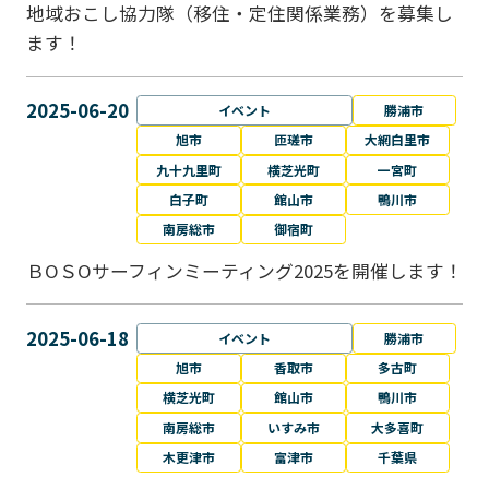
地域おこし協力隊（移住・定住関係業務）を募集し
ます！
2025-06-20
イベント
勝浦市
旭市
匝瑳市
大網白里市
九十九里町
横芝光町
一宮町
白子町
館山市
鴨川市
南房総市
御宿町
ＢОＳОサーフィンミーティング2025を開催します！
2025-06-18
イベント
勝浦市
旭市
香取市
多古町
横芝光町
館山市
鴨川市
南房総市
いすみ市
大多喜町
木更津市
富津市
千葉県