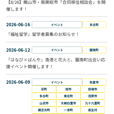
【8/26】館山市・南房総市「合同移住相談会」を開
催します！
2026-06-16
イベント
多古町
「福祉留学」留学者募集のお知らせ！
2026-06-12
イベント
鋸南町
「はなび×ばんや」漁港と花火と、鋸南町出会い応
援イベント開催します！
2026-06-09
イベント
佐倉市
栄町
旭市
匝瑳市
多古町
東庄町
茂原市
山武市
大網白里市
九十九里町
横芝光町
一宮町
長生村