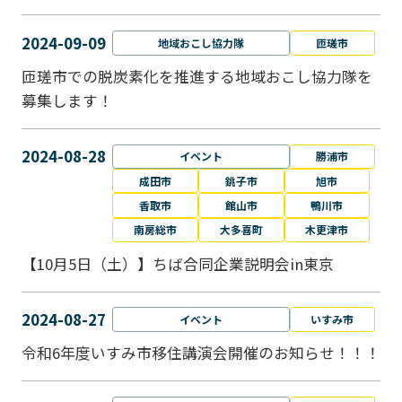
2024-09-09
地域おこし協力隊
匝瑳市
匝瑳市での脱炭素化を推進する地域おこし協⼒隊を
募集します！
2024-08-28
イベント
勝浦市
成田市
銚子市
旭市
香取市
館山市
鴨川市
南房総市
大多喜町
木更津市
【10月5日（土）】ちば合同企業説明会in東京
2024-08-27
イベント
いすみ市
令和6年度いすみ市移住講演会開催のお知らせ！！！