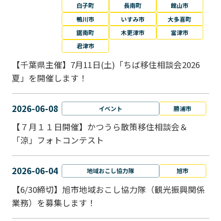
白子町
長南町
館山市
鴨川市
いすみ市
大多喜町
鋸南町
木更津市
富津市
君津市
【千葉県主催】7月11日(土)「ちば移住相談会2026
夏」を開催します！
2026-06-08
イベント
勝浦市
【７月１１日開催】かつうら散策移住相談会＆
「涼」フォトコンテスト
2026-06-04
地域おこし協力隊
旭市
【6/30締切】旭市地域おこし協力隊（観光振興関係
業務）を募集します！