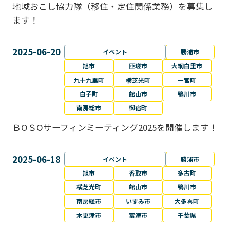
地域おこし協力隊（移住・定住関係業務）を募集し
ます！
2025-06-20
イベント
勝浦市
旭市
匝瑳市
大網白里市
九十九里町
横芝光町
一宮町
白子町
館山市
鴨川市
南房総市
御宿町
ＢОＳОサーフィンミーティング2025を開催します！
2025-06-18
イベント
勝浦市
旭市
香取市
多古町
横芝光町
館山市
鴨川市
南房総市
いすみ市
大多喜町
木更津市
富津市
千葉県