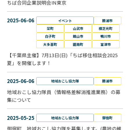
ちば合同企業説明会IN東京
2025-06-06
イベント
勝浦市
栄町
山武市
横芝光町
白子町
館山市
鴨川市
大多喜町
鋸南町
富津市
【千葉県主催】7月13日(日)「ちば移住相談会2025
夏」を開催します！
2025-06-06
地域おこし協力隊
勝浦市
地域おこし協力隊員（情報格差解消推進業務）の募
集について
2025-05-25
地域おこし協力隊
御宿町
御宿町 地域おこし協力隊を募集します。(農地の維