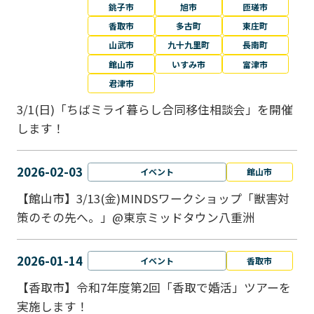
銚子市
旭市
匝瑳市
香取市
多古町
東庄町
山武市
九十九里町
長南町
館山市
いすみ市
富津市
君津市
3/1(日)「ちばミライ暮らし合同移住相談会」を開催
します！
2026-02-03
イベント
館山市
【館山市】3/13(金)MINDSワークショップ「獣害対
策のその先へ。」@東京ミッドタウン八重洲
2026-01-14
イベント
香取市
【香取市】令和7年度第2回「香取で婚活」ツアーを
実施します！