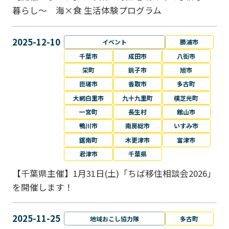
暮らし～ 海×食 生活体験プログラム
2025-12-10
イベント
勝浦市
千葉市
成田市
八街市
栄町
銚子市
旭市
匝瑳市
香取市
多古町
大網白里市
九十九里町
横芝光町
一宮町
長生村
館山市
鴨川市
南房総市
いすみ市
鋸南町
木更津市
富津市
君津市
千葉県
【千葉県主催】1月31日(土)「ちば移住相談会2026」
を開催します！
2025-11-25
地域おこし協力隊
多古町