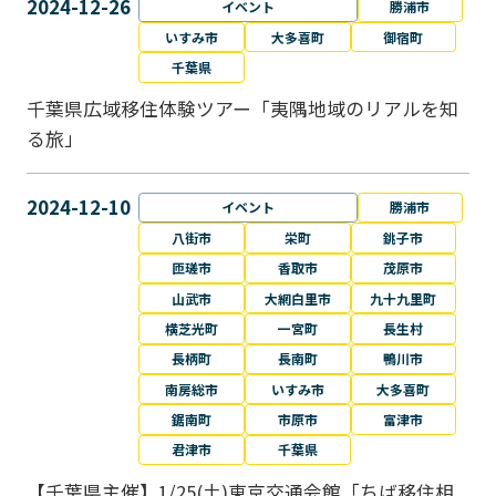
2024-12-26
イベント
勝浦市
いすみ市
大多喜町
御宿町
千葉県
千葉県広域移住体験ツアー「夷隅地域のリアルを知
る旅」
2024-12-10
イベント
勝浦市
八街市
栄町
銚子市
匝瑳市
香取市
茂原市
山武市
大網白里市
九十九里町
横芝光町
一宮町
長生村
長柄町
長南町
鴨川市
南房総市
いすみ市
大多喜町
鋸南町
市原市
富津市
君津市
千葉県
【千葉県主催】1/25(土)東京交通会館「ちば移住相