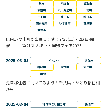
旭市
匝瑳市
香取市
多古町
九十九里町
一宮町
白子町
館山市
鴨川市
南房総市
いすみ市
富津市
君津市
県内17の市町が出展します！9/20(土)・21(日)開
催 第21回 ふるさと回帰フェア2025
2025-08-05
イベント
香取市
神崎町
多古町
東庄町
千葉県
先輩移住者に聞いてみよう！千葉県・かとり移住相
談会
2025-08-04
地域おこし協力隊
匝瑳市