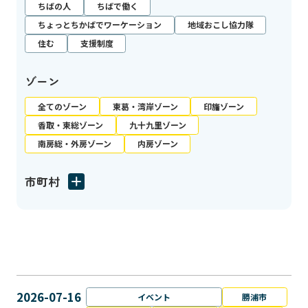
ちばの人
ちばで働く
ちょっとちかばでワーケーション
地域おこし協力隊
住む
支援制度
ゾーン
全てのゾーン
東葛・湾岸ゾーン
印旛ゾーン
香取・東総ゾーン
九十九里ゾーン
南房総・外房ゾーン
内房ゾーン
市町村
2026-07-16
イベント
勝浦市