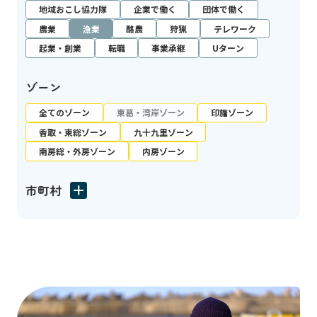
地域おこし協力隊
企業で働く
団体で働く
農業
漁業
酪農
狩猟
テレワーク
起業・創業
転職
事業承継
Uターン
ゾーン
全てのゾーン
東葛・湾岸ゾーン
印旛ゾーン
香取・東総ゾーン
九十九里ゾーン
南房総・外房ゾーン
内房ゾーン
市町村