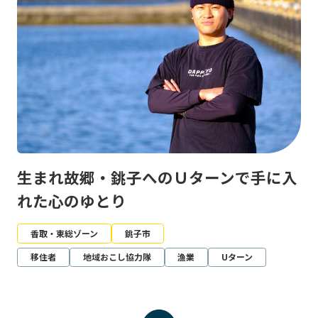
生まれ故郷・銚子へのＵターンで手に入
れた心のゆとり
香取・東総ゾーン
銚子市
移住者
地域おこし協力隊
漁業
Uターン