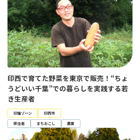
印西で育てた野菜を東京で販売！“ちょ
うどいい千葉”での暮らしを実践する若
き生産者
印旛ゾーン
印西市
移住者
まちおこし
農業