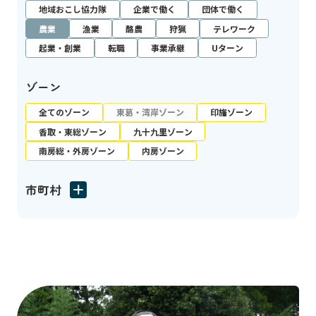
地域おこし協力隊
企業で働く
団体で働く
農業
漁業
酪農
狩猟
テレワーク
起業・創業
転職
事業承継
Uターン
ゾーン
全てのゾーン
東葛・湾岸ゾーン
印旛ゾーン
香取・東総ゾーン
九十九里ゾーン
南房総・外房ゾーン
内房ゾーン
市町村