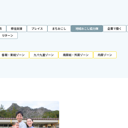
点
移住支援
プレイス
まちおこし
地域おこし協力隊
企業で働く
Uターン
香取・東総ゾーン
九十九里ゾーン
南房総・外房ゾーン
内房ゾーン