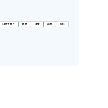
団体で働く
農業
漁業
酪農
狩猟