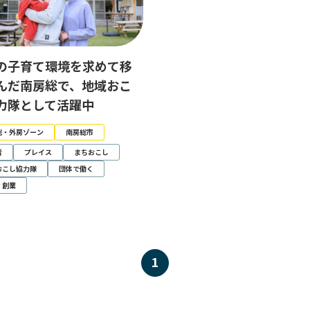
の子育て環境を求めて移
んだ南房総で、地域おこ
力隊として活躍中
総・外房ゾーン
南房総市
者
プレイス
まちおこし
おこし協力隊
団体で働く
・創業
1