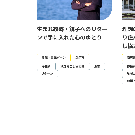
生まれ故郷・銚子へのＵター
理想
ンで手に入れた心のゆとり
り住
し協
香取・東総ゾーン
銚子市
南房
移住者
地域おこし協力隊
漁業
移住
Uターン
地域
起業