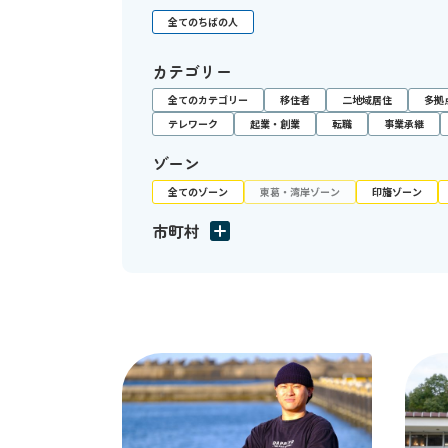
全てのちばの人
カテゴリー
全てのカテゴリー
移住者
二地域居住
多拠
テレワーク
起業・創業
転職
事業承継
ゾーン
全てのゾーン
東葛・湾岸ゾーン
印旛ゾーン
市町村