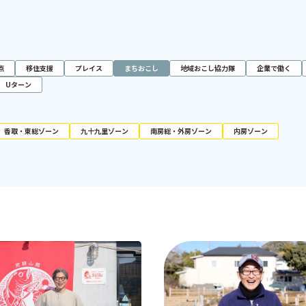
点
移住支援
プレイス
まちおこし
地域おこし協力隊
企業で働く
Uターン
香取・東総ゾーン
九十九里ゾーン
南房総・外房ゾーン
内房ゾーン