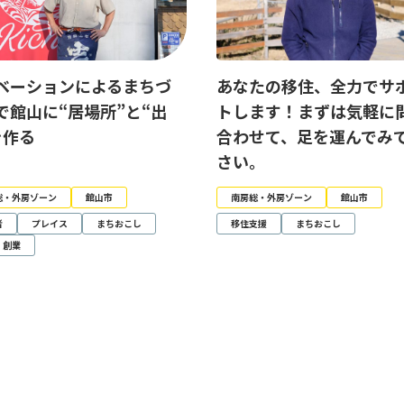
ベーションによるまちづ
あなたの移住、全力でサ
で館山に“居場所”と“出
トします！まずは気軽に
を作る
合わせて、足を運んでみ
さい。
総・外房ゾーン
館山市
南房総・外房ゾーン
館山市
者
プレイス
まちおこし
移住支援
まちおこし
・創業