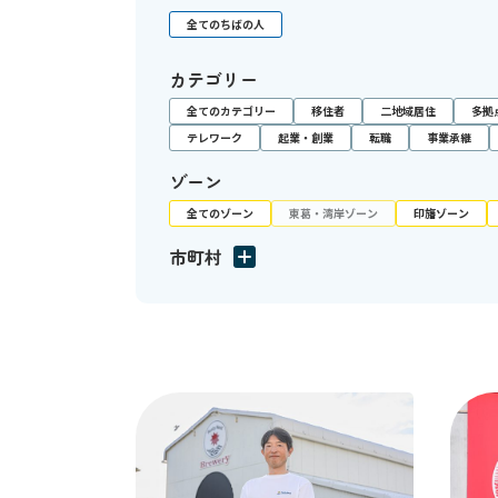
全てのちばの人
カテゴリー
全てのカテゴリー
移住者
二地域居住
多拠
テレワーク
起業・創業
転職
事業承継
ゾーン
全てのゾーン
東葛・湾岸ゾーン
印旛ゾーン
市町村