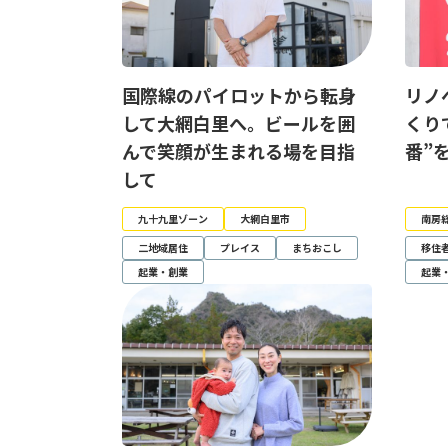
国際線のパイロットから転身
リノ
して大網白里へ。ビールを囲
くり
んで笑顔が生まれる場を目指
番”
して
九十九里ゾーン
大網白里市
南房
二地域居住
プレイス
まちおこし
移住
起業・創業
起業