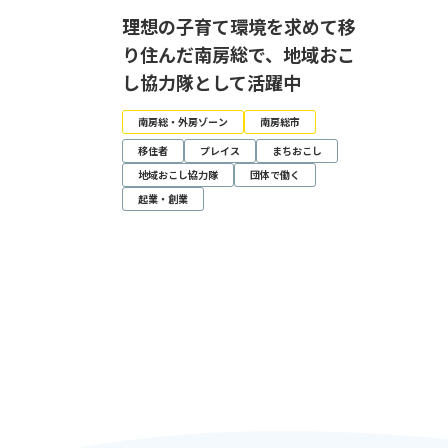
理想の子育て環境を求めて移
り住んだ南房総で、地域おこ
し協力隊として活躍中
南房総・外房ゾーン
南房総市
移住者
プレイス
まちおこし
地域おこし協力隊
団体で働く
起業・創業