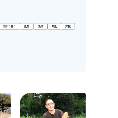
団体で働く
農業
漁業
酪農
狩猟