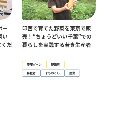
ポー
印西で育てた野菜を東京で販
問い
売！“ちょうどいい千葉”での
てくだ
暮らしを実践する若き生産者
印旛ゾーン
印西市
移住者
まちおこし
農業