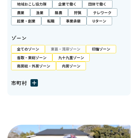
地域おこし協力隊
企業で働く
団体で働く
農業
漁業
酪農
狩猟
テレワーク
起業・創業
転職
事業承継
Uターン
ゾーン
全てのゾーン
東葛・湾岸ゾーン
印旛ゾーン
香取・東総ゾーン
九十九里ゾーン
南房総・外房ゾーン
内房ゾーン
市町村