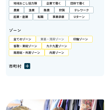
地域おこし協力隊
企業で働く
団体で働く
農業
漁業
酪農
狩猟
テレワーク
起業・創業
転職
事業承継
Uターン
ゾーン
全てのゾーン
東葛・湾岸ゾーン
印旛ゾーン
香取・東総ゾーン
九十九里ゾーン
南房総・外房ゾーン
内房ゾーン
市町村