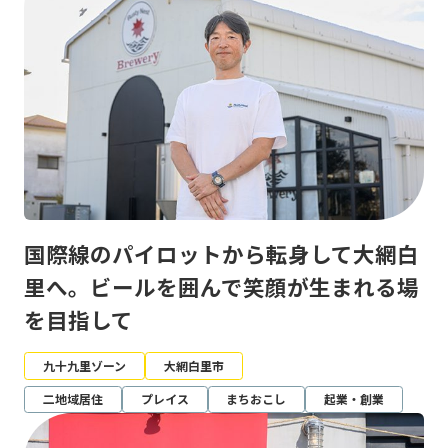
国際線のパイロットから転身して大網白
里へ。ビールを囲んで笑顔が生まれる場
を目指して
九十九里ゾーン
大網白里市
二地域居住
プレイス
まちおこし
起業・創業