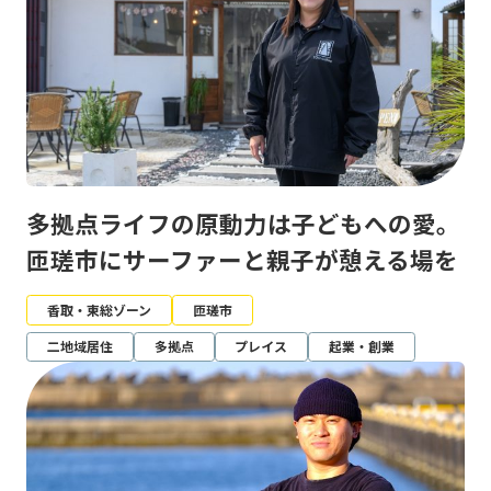
多拠点ライフの原動力は子どもへの愛。
匝瑳市にサーファーと親子が憩える場を
香取・東総ゾーン
匝瑳市
二地域居住
多拠点
プレイス
起業・創業