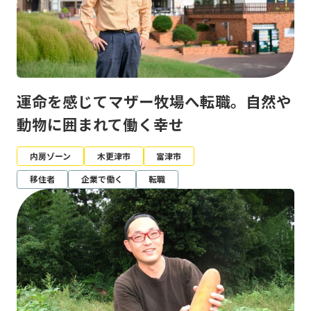
運命を感じてマザー牧場へ転職。自然や
動物に囲まれて働く幸せ
内房ゾーン
木更津市
富津市
移住者
企業で働く
転職