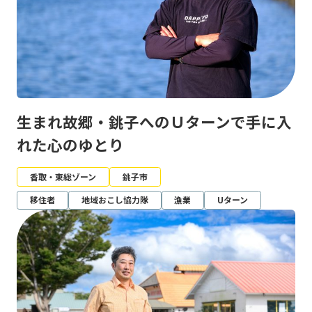
生まれ故郷・銚子へのＵターンで手に入
れた心のゆとり
香取・東総ゾーン
銚子市
移住者
地域おこし協力隊
漁業
Uターン