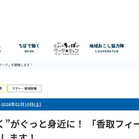
人
ちばで働く
地域おこし協力隊
W
WORK
COOPERATOR
ドワーク」を開催します！
市
ツアー・現地体験
～2026年01月10日(土)
く”がぐっと身近に！ 「香取フィ
します！