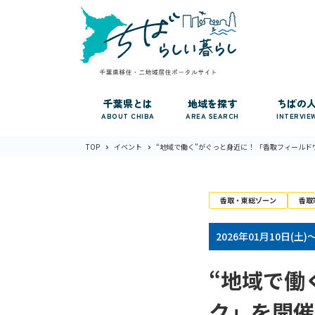
千葉県とは
地域を探す
ちばの
ABOUT CHIBA
AREA SEARCH
INTERVIE
TOP
イベント
“地域で働く”がぐっと身近に！ 「香取フィール
香取・東総ゾーン
香取
2026年01月10日(土)
“地域で働
ク」を開催